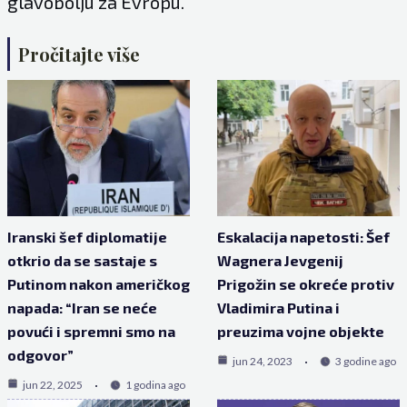
glavobolju za Evropu.
Pročitajte više
Iranski šef diplomatije
Eskalacija napetosti: Šef
otkrio da se sastaje s
Wagnera Jevgenij
Putinom nakon američkog
Prigožin se okreće protiv
napada: “Iran se neće
Vladimira Putina i
povući i spremni smo na
preuzima vojne objekte
odgovor”
jun 24, 2023
3 godine ago
jun 22, 2025
1 godina ago