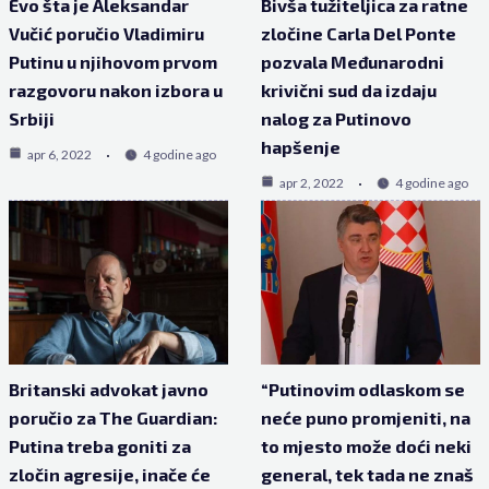
Evo šta je Aleksandar
Bivša tužiteljica za ratne
Vučić poručio Vladimiru
zločine Carla Del Ponte
Putinu u njihovom prvom
pozvala Međunarodni
razgovoru nakon izbora u
krivični sud da izdaju
Srbiji
nalog za Putinovo
hapšenje
apr 6, 2022
4 godine ago
apr 2, 2022
4 godine ago
Britanski advokat javno
“Putinovim odlaskom se
poručio za The Guardian:
neće puno promjeniti, na
Putina treba goniti za
to mjesto može doći neki
zločin agresije, inače će
general, tek tada ne znaš