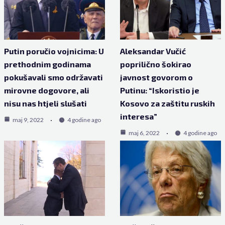
Putin poručio vojnicima: U
Aleksandar Vučić
prethodnim godinama
poprilično šokirao
pokušavali smo održavati
javnost govorom o
mirovne dogovore, ali
Putinu: “Iskoristio je
nisu nas htjeli slušati
Kosovo za zaštitu ruskih
interesa”
maj 9, 2022
4 godine ago
maj 6, 2022
4 godine ago