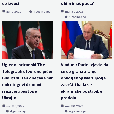
se izvući
s kim imaš posla”
apr 1, 2022
4 godine ago
mar 31, 2022
4 godine ago
Ugledni britanski The
Vladimir Putin izjavio da
Telegraph otvoreno piše:
će se granatiranje
Budući sultan obećava mir
opkoljenog Mariupolja
dok njegovi dronovi
završiti kada se
izazivaju pustoš u
ukrajinske postrojbe
Ukrajini
predaju
mar 30, 2022
mar 30, 2022
4 godine ago
4 godine ago