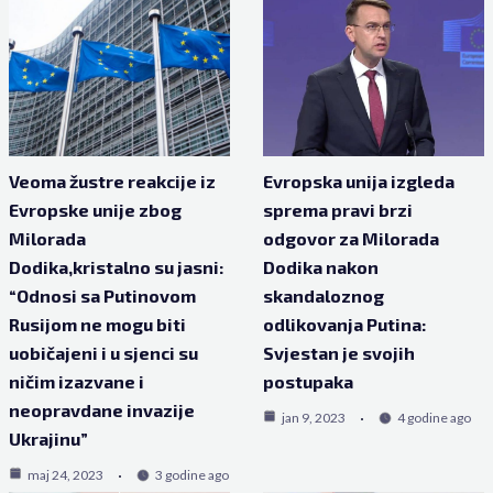
Veoma žustre reakcije iz
Evropska unija izgleda
Evropske unije zbog
sprema pravi brzi
Milorada
odgovor za Milorada
Dodika,kristalno su jasni:
Dodika nakon
“Odnosi sa Putinovom
skandaloznog
Rusijom ne mogu biti
odlikovanja Putina:
uobičajeni i u sjenci su
Svjestan je svojih
ničim izazvane i
postupaka
neopravdane invazije
jan 9, 2023
4 godine ago
Ukrajinu”
maj 24, 2023
3 godine ago