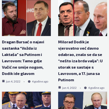
Dragan Bursać o najavi
Milorad Dodik je
sastanka “Vožda iz
vjerovatno već davno
Laktaša” sa Putinom i
odabrao, znalo se da se
Lavrovom: Tamo gdje
“nešto iza brda valja”: U
Vučić ne smije nogom,
utorak se sastaje s
Dodik ide glavom
Lavrovom, a 17. juna sa
Putinom
jun 4, 2022
4 godine ago
jun 4, 2022
4 godine ago