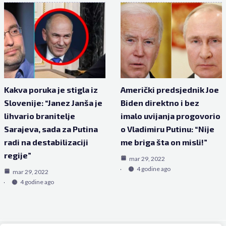
Kakva poruka je stigla iz
Američki predsjednik Joe
Slovenije: “Janez Janša je
Biden direktno i bez
lihvario branitelje
imalo uvijanja progovorio
Sarajeva, sada za Putina
o Vladimiru Putinu: “Nije
radi na destabilizaciji
me briga šta on misli!”
regije”
mar 29, 2022
4 godine ago
mar 29, 2022
4 godine ago