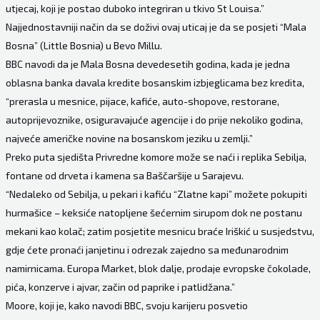
utjecaj, koji je postao duboko integriran u tkivo St Louisa.”
Najjednostavniji način da se doživi ovaj uticaj je da se posjeti “Mala
Bosna” (Little Bosnia) u Bevo Millu.
BBC navodi da je Mala Bosna devedesetih godina, kada je jedna
oblasna banka davala kredite bosanskim izbjeglicama bez kredita,
“prerasla u mesnice, pijace, kafiće, auto-shopove, restorane,
autoprijevoznike, osiguravajuće agencije i do prije nekoliko godina,
najveće američke novine na bosanskom jeziku u zemlji.”
Preko puta sjedišta Privredne komore može se naći i replika Sebilja,
fontane od drveta i kamena sa Baščaršije u Sarajevu.
“Nedaleko od Sebilja, u pekari i kafiću “Zlatne kapi” možete pokupiti
hurmašice – keksiće natopljene šećernim sirupom dok ne postanu
mekani kao kolač; zatim posjetite mesnicu braće Iriškić u susjedstvu,
gdje ćete pronaći janjetinu i odrezak zajedno sa međunarodnim
namirnicama. Europa Market, blok dalje, prodaje evropske čokolade,
pića, konzerve i ajvar, začin od paprike i patlidžana.”
Moore, koji je, kako navodi BBC, svoju karijeru posvetio