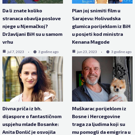
Da li znate koliko
Plan joj snimiti film u
stranaca obavlja poslove
Sarajevu: Holivudska
njege u Njemačkoj?
glumica porijeklom iz BiH
Državljani BiH su u samom
u posjeti kod ministra
vrhu
Kenana Magode
jul 7, 2023
3 godine ago
jun 23, 2023
3 godine ago
Divna priča iz bh.
Muškarac porijeklom iz
dijaspore o fantastičnom
Bosne i Hercegovine
uspjehu mlade Bosanke:
traga za ljudima koji su
Anita Đonlić je osvojila
mu pomogli da emigrira u