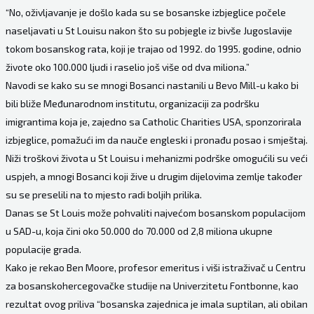
“No, oživljavanje je došlo kada su se bosanske izbjeglice počele
naseljavati u St Louisu nakon što su pobjegle iz bivše Jugoslavije
tokom bosanskog rata, koji je trajao od 1992. do 1995. godine, odnio
živote oko 100.000 ljudi i raselio još više od dva miliona.”
Navodi se kako su se mnogi Bosanci nastanili u Bevo Mill-u kako bi
bili bliže Međunarodnom institutu, organizaciji za podršku
imigrantima koja je, zajedno sa Catholic Charities USA, sponzorirala
izbjeglice, pomažući im da nauče engleski i pronađu posao i smještaj.
Niži troškovi života u St Louisu i mehanizmi podrške omogućili su veći
uspjeh, a mnogi Bosanci koji žive u drugim dijelovima zemlje također
su se preselili na to mjesto radi boljih prilika.
Danas se St Louis može pohvaliti najvećom bosanskom populacijom
u SAD-u, koja čini oko 50.000 do 70.000 od 2,8 miliona ukupne
populacije grada.
Kako je rekao Ben Moore, profesor emeritus i viši istraživač u Centru
za bosanskohercegovačke studije na Univerzitetu Fontbonne, kao
rezultat ovog priliva “bosanska zajednica je imala suptilan, ali obilan