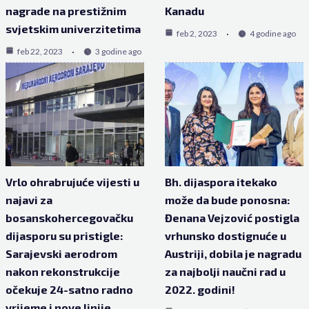
nagrade na prestižnim
Kanadu
svjetskim univerzitetima
feb 2, 2023
4 godine ago
feb 22, 2023
3 godine ago
Vrlo ohrabrujuće vijesti u
Bh. dijaspora itekako
najavi za
može da bude ponosna:
bosanskohercegovačku
Đenana Vejzović postigla
dijasporu su pristigle:
vrhunsko dostignuće u
Sarajevski aerodrom
Austriji, dobila je nagradu
nakon rekonstrukcije
za najbolji naučni rad u
očekuje 24-satno radno
2022. godini!
vrijeme i nove linije