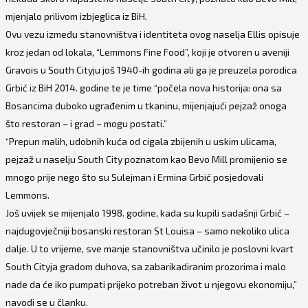
mjenjalo prilivom izbjeglica iz BiH.
Ovu vezu između stanovništva i identiteta ovog naselja Ellis opisuje
kroz jedan od lokala, “Lemmons Fine Food”, koji je otvoren u aveniji
Gravois u South Cityju još 1940-ih godina ali ga je preuzela porodica
Grbić iz BiH 2014. godine te je time “počela nova historija: ona sa
Bosancima duboko ugrađenim u tkaninu, mijenjajući pejzaž onoga
što restoran – i grad – mogu postati.”
“Prepun malih, udobnih kuća od cigala zbijenih u uskim ulicama,
pejzaž u naselju South City poznatom kao Bevo Mill promijenio se
mnogo prije nego što su Sulejman i Ermina Grbić posjedovali
Lemmons.
Još uvijek se mijenjalo 1998. godine, kada su kupili sadašnji Grbić –
najdugovječniji bosanski restoran St Louisa – samo nekoliko ulica
dalje. U to vrijeme, sve manje stanovništva učinilo je poslovni kvart
South Cityja gradom duhova, sa zabarikadiranim prozorima i malo
nade da će iko pumpati prijeko potreban život u njegovu ekonomiju,”
navodi se u članku.