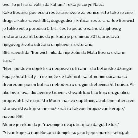
ovo. To je hrana volim da kuham,” rekla je Loryn Nalić.
Kako Bosanci posjećuju restorane svoje zajednice, isto tako ro čine i
drugi, a kako navodi BBC, dugogodišnji kritičar restorana Joe Bonwich
je toliko volio porodicu Grbić i često pisao o važnosti njihovog
restorana za St Louis da je, kada je preminuo 2017., proslava
njegovog života održana u njihovom restoranu.
BBC navodi da “Bonwich nikada nije želio da Mala Bosna ostane
tajna.”
“Njeni poslovni objekti su neopisivi i otrcani – dio betonske džungle
koja je South City – i ne može se takmičiti sa otmenim ulicama sa
drvoredom punim butika i nebodera u drugim dijelovima St Louisa. Ali
ako biste ovaj dio avenije Gravois shvatili kao bilo koju drugu ulicu,
propustili biste ono što Moore naziva suptilnim, ali obilnim utjecajem
stanovništva koji se ne može naći u takvom broju izvan Evrope,”
navodi BBC.
Moore je rekao da je “razumijeti ovaj uticaj kao da gulite luk.”
“Stvari koje su nam Bosanci donijeli su jako lijepe, burek i sebilj, ali