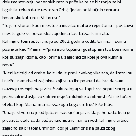
dokumentovanju bosanskih ratnih priča kako se historija ne bi
izgubila, rekao da je restoran Grbić “jedan od ključnih centara
bosanske kulture u St Louisu”.
“To je restoran, kao i mjesto za muziku, mature i vjenčanja – postavši
mjesto gdje se bosanska zajednica kao takva formirala.”
Kuhinju u tom restoranu je od 2002. godine vodila Ermina – svima
poznata kao “Mama” – “pružajući toplinu i gostoprimstvo Bosancima
koji su željni doma, kao i onima u zajednici za koje je ova kuhinja
nova.”
“Njeni keksići od oraha, koje i dalje pravi svakog vikenda, delikatni su
i nježni, namirisani začinima koji su toliko poznati da kao da vam
izazivaju osmjeh na jeziku. Svaki zalogaj se topi brzo poput snijega u
prahu, ali ostavlja za sobom osjećaj duboke udobnosti, što je tačan
efekat koji ‘Mama’ ima na svakoga koga sretne,” Piše Ellis.
“Ona je stvorena je od ljubavi i suosjećanja”, rekla je Senada, koja je
preuzela uzde sada već penzionisane mame i vodi kuhinju u Grbiću
zajedno sa bratom Erminom, dok je Lemmons na pauzi zbog
pandemije.