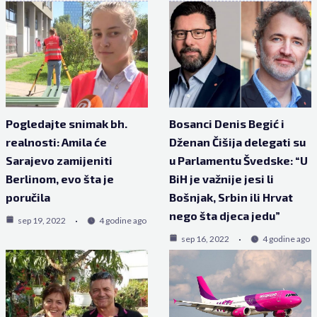
Pogledajte snimak bh.
Bosanci Denis Begić i
realnosti: Amila će
Dženan Čišija delegati su
Sarajevo zamijeniti
u Parlamentu Švedske: “U
Berlinom, evo šta je
BiH je važnije jesi li
poručila
Bošnjak, Srbin ili Hrvat
nego šta djeca jedu”
sep 19, 2022
4 godine ago
sep 16, 2022
4 godine ago