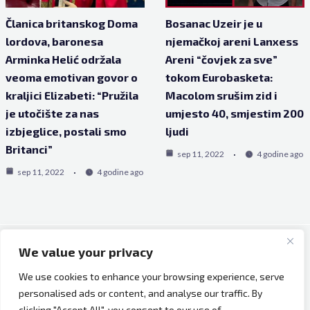
Članica britanskog Doma
Bosanac Uzeir je u
lordova, baronesa
njemačkoj areni Lanxess
Arminka Helić održala
Areni “čovjek za sve”
veoma emotivan govor o
tokom Eurobasketa:
kraljici Elizabeti: “Pružila
Macolom srušim zid i
je utočište za nas
umjesto 40, smjestim 200
izbjeglice, postali smo
ljudi
Britanci”
sep 11, 2022
4 godine ago
sep 11, 2022
4 godine ago
We value your privacy
Copyright © 2026 Bh Dijaspora.
We use cookies to enhance your browsing experience, serve
O nama
personalised ads or content, and analyse our traffic. By
Marketing
clicking "Accept All", you consent to our use of