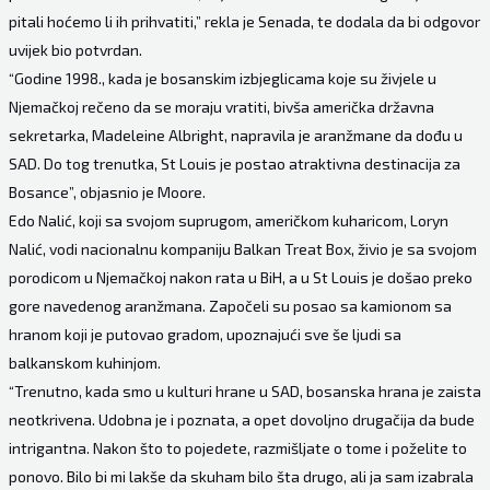
pitali hoćemo li ih prihvatiti,” rekla je Senada, te dodala da bi odgovor
uvijek bio potvrdan.
“Godine 1998., kada je bosanskim izbjeglicama koje su živjele u
Njemačkoj rečeno da se moraju vratiti, bivša američka državna
sekretarka, Madeleine Albright, napravila je aranžmane da dođu u
SAD. Do tog trenutka, St Louis je postao atraktivna destinacija za
Bosance”, objasnio je Moore.
Edo Nalić, koji sa svojom suprugom, američkom kuharicom, Loryn
Nalić, vodi nacionalnu kompaniju Balkan Treat Box, živio je sa svojom
porodicom u Njemačkoj nakon rata u BiH, a u St Louis je došao preko
gore navedenog aranžmana. Započeli su posao sa kamionom sa
hranom koji je putovao gradom, upoznajući sve še ljudi sa
balkanskom kuhinjom.
“Trenutno, kada smo u kulturi hrane u SAD, bosanska hrana je zaista
neotkrivena. Udobna je i poznata, a opet dovoljno drugačija da bude
intrigantna. Nakon što to pojedete, razmišljate o tome i poželite to
ponovo. Bilo bi mi lakše da skuham bilo šta drugo, ali ja sam izabrala