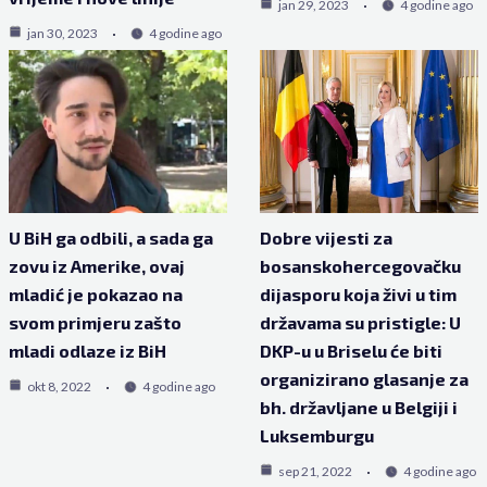
jan 29, 2023
4 godine ago
jan 30, 2023
4 godine ago
U BiH ga odbili, a sada ga
Dobre vijesti za
zovu iz Amerike, ovaj
bosanskohercegovačku
mladić je pokazao na
dijasporu koja živi u tim
svom primjeru zašto
državama su pristigle: U
mladi odlaze iz BiH
DKP-u u Briselu će biti
organizirano glasanje za
okt 8, 2022
4 godine ago
bh. državljane u Belgiji i
Luksemburgu
sep 21, 2022
4 godine ago