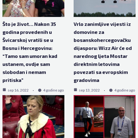
Što je život… Nakon 35
Vrlo zanimljive vijesti iz
godina provedenih u
domovine za
Švicarskoj vratili se u
bosanskohercegovačku
Bosnu i Hercegovinu:
dijasporu: Wizz Air će od
“Tamo sam umoran kad
narednog ljeta Mostar
ustanem, ovdje sam
direktnim letovima
slobodan i nemam
povezati sa evropskim
pritiska”
gradovima
sep 16, 2022
4 godine ago
sep 13, 2022
4 godine ago