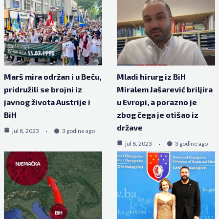
Marš mira održan i u Beču,
Mladi hirurg iz BiH
pridružili se brojni iz
Miralem Jašarević briljira
javnog života Austrije i
u Evropi, a porazno je
BiH
zbog čega je otišao iz
države
jul 8, 2023
3 godine ago
jul 8, 2023
3 godine ago