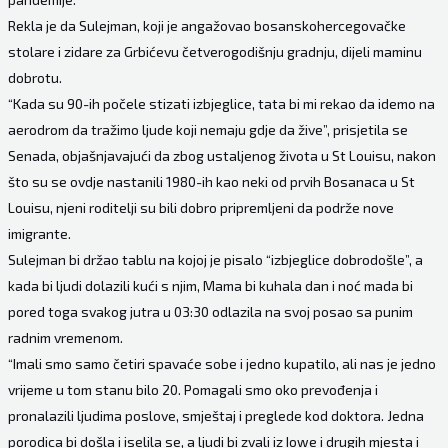
Rekla je da Sulejman, koji je angažovao bosanskohercegovačke
stolare i zidare za Grbićevu četverogodišnju gradnju, dijeli maminu
dobrotu.
“Kada su 90-ih počele stizati izbjeglice, tata bi mi rekao da idemo na
aerodrom da tražimo ljude koji nemaju gdje da žive”, prisjetila se
Senada, objašnjavajući da zbog ustaljenog života u St Louisu, nakon
što su se ovdje nastanili 1980-ih kao neki od prvih Bosanaca u St
Louisu, njeni roditelji su bili dobro pripremljeni da podrže nove
imigrante.
Sulejman bi držao tablu na kojoj je pisalo “izbjeglice dobrodošle”, a
kada bi ljudi dolazili kući s njim, Mama bi kuhala dan i noć mada bi
pored toga svakog jutra u 03:30 odlazila na svoj posao sa punim
radnim vremenom.
“Imali smo samo četiri spavaće sobe i jedno kupatilo, ali nas je jedno
vrijeme u tom stanu bilo 20. Pomagali smo oko prevođenja i
pronalazili ljudima poslove, smještaj i preglede kod doktora. Jedna
porodica bi došla i iselila se, a ljudi bi zvali iz Iowe i drugih mjesta i