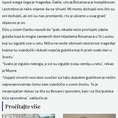
ispod svega toga je tragedija. Dakle, uticaj Bosanaca je komplikovan
i potrebno je neko vrijeme da se shvati. Mi nismo doživjeli ono što su
oni doživjeli, ali oni su nas promijenili, i to je uliveno u ovaj grad,”
objasnio je on.
Ellis u svom članku navodi da “ipak, nikada neće postojati zdjela
gulaša koja bi mogla zamijeniti dom hiljadama Bosanaca u St Louisu
koji su izgubili sve u ratu. Ništa ne može izbrisati neizrecive tragedije
kojima su svjedočili i duboki osjećaj gubitka koji ih prati svaki dan u
životu.”
“Svako je izgubio nekoga, a svi su izgubili svoju zemlju u ratu”, rekao
je Moore.
“Uspjeti stvoriti novi dom suočen sa tako dubokim gubitkom je nešto
najnevjerovatnije čemu sam svjedočio u svom životu. To je
nevjerojatan dokaz za šta su Bosanci sposobni, kao i za šta ljudska
bića sposobna,” zaključio je.
Pročitajte više