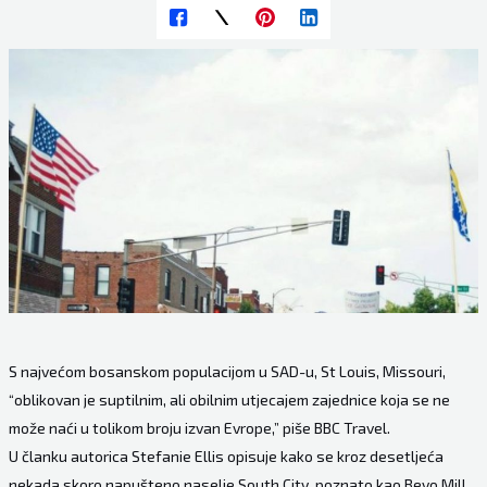
S najvećom bosanskom populacijom u SAD-u, St Louis, Missouri,
“oblikovan je suptilnim, ali obilnim utjecajem zajednice koja se ne
može naći u tolikom broju izvan Evrope,” piše BBC Travel.
U
članku
autorica Stefanie Ellis opisuje kako se kroz desetljeća
nekada skoro napušteno naselje South City, poznato kao Bevo Mill,