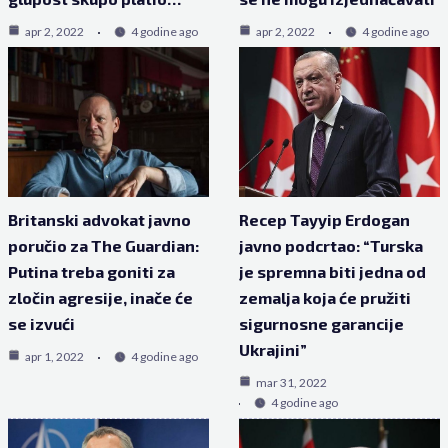
apr 2, 2022
4 godine ago
apr 2, 2022
4 godine ago
Britanski advokat javno
Recep Tayyip Erdogan
poručio za The Guardian:
javno podcrtao: “Turska
Putina treba goniti za
je spremna biti jedna od
zločin agresije, inače će
zemalja koja će pružiti
se izvući
sigurnosne garancije
Ukrajini”
apr 1, 2022
4 godine ago
mar 31, 2022
4 godine ago