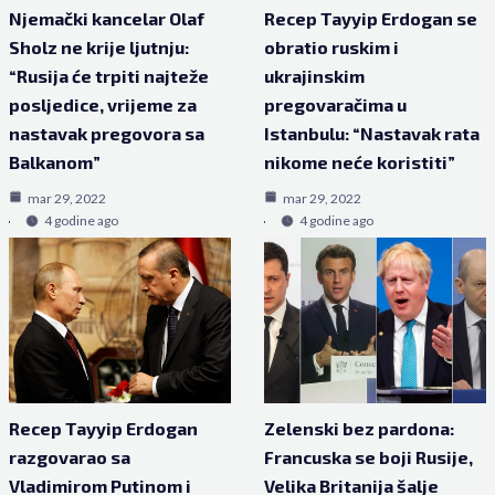
Njemački kancelar Olaf
Recep Tayyip Erdogan se
Sholz ne krije ljutnju:
obratio ruskim i
“Rusija će trpiti najteže
ukrajinskim
posljedice, vrijeme za
pregovaračima u
nastavak pregovora sa
Istanbulu: “Nastavak rata
Balkanom”
nikome neće koristiti”
mar 29, 2022
mar 29, 2022
4 godine ago
4 godine ago
Recep Tayyip Erdogan
Zelenski bez pardona:
razgovarao sa
Francuska se boji Rusije,
Vladimirom Putinom i
Velika Britanija šalje