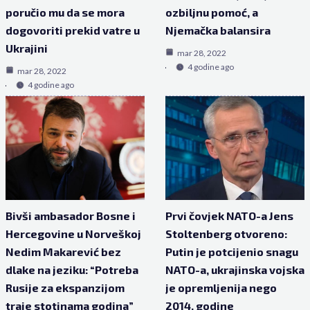
poručio mu da se mora
ozbiljnu pomoć, a
dogovoriti prekid vatre u
Njemačka balansira
Ukrajini
mar 28, 2022
4 godine ago
mar 28, 2022
4 godine ago
Bivši ambasador Bosne i
Prvi čovjek NATO-a Jens
Hercegovine u Norveškoj
Stoltenberg otvoreno:
Nedim Makarević bez
Putin je potcijenio snagu
dlake na jeziku: “Potreba
NATO-a, ukrajinska vojska
Rusije za ekspanzijom
je opremljenija nego
traje stotinama godina”
2014. godine