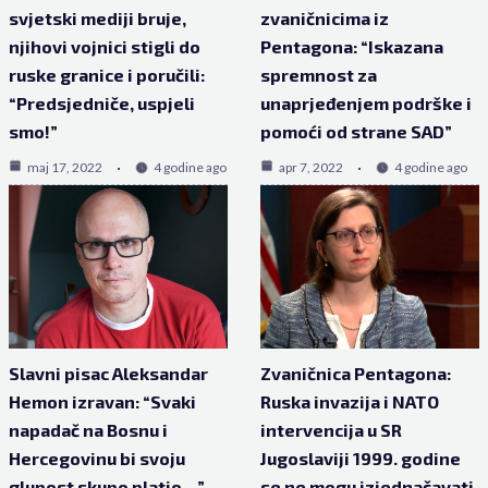
svjetski mediji bruje,
zvaničnicima iz
njihovi vojnici stigli do
Pentagona: “Iskazana
ruske granice i poručili:
spremnost za
“Predsjedniče, uspjeli
unaprjeđenjem podrške i
smo!”
pomoći od strane SAD”
maj 17, 2022
4 godine ago
apr 7, 2022
4 godine ago
Slavni pisac Aleksandar
Zvaničnica Pentagona:
Hemon izravan: “Svaki
Ruska invazija i NATO
napadač na Bosnu i
intervencija u SR
Hercegovinu bi svoju
Jugoslaviji 1999. godine
glupost skupo platio…”
se ne mogu izjednačavati