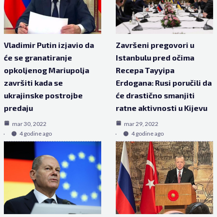
Vladimir Putin izjavio da
Završeni pregovori u
će se granatiranje
Istanbulu pred očima
opkoljenog Mariupolja
Recepa Tayyipa
završiti kada se
Erdogana: Rusi poručili da
ukrajinske postrojbe
će drastično smanjiti
predaju
ratne aktivnosti u Kijevu
mar 30, 2022
mar 29, 2022
4 godine ago
4 godine ago