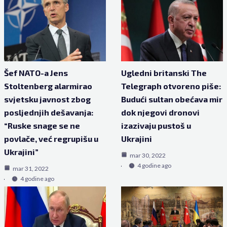
Šef NATO-a Jens
Ugledni britanski The
Stoltenberg alarmirao
Telegraph otvoreno piše:
svjetsku javnost zbog
Budući sultan obećava mir
posljednjih dešavanja:
dok njegovi dronovi
“Ruske snage se ne
izazivaju pustoš u
povlače, već regrupišu u
Ukrajini
Ukrajini”
mar 30, 2022
4 godine ago
mar 31, 2022
4 godine ago