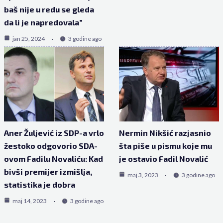
baš nije u redu se gleda
da li je napredovala”
jan 25, 2024
3 godine ago
Aner Žuljević iz SDP-a vrlo
Nermin Nikšić razjasnio
žestoko odgovorio SDA-
šta piše u pismu koje mu
ovom Fadilu Novaliću: Kad
je ostavio Fadil Novalić
bivši premijer izmišlja,
maj 3, 2023
3 godine ago
statistika je dobra
maj 14, 2023
3 godine ago