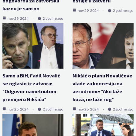
odgovorna za zatvorsku
ostaje u zatvoru”
kaznu je sam on
nov 29, 2024
2 godine ago
nov 29, 2024
2 godine ago
Samo u BiH, Fadil Novalić
Nikšić o planu Novalićeve
se oglasio iz zatvora:
vlade za koncesiju na
“Odgovor nametnutom
aerodrome: “Ako laže
premijeru Nikšiću”
koza, ne laže rog”
nov 28, 2024
2 godine ago
nov 28, 2024
2 godine ago