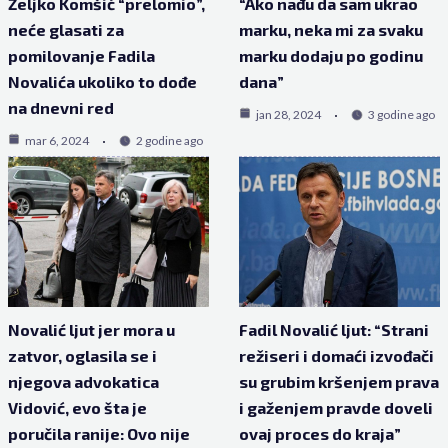
Željko Komšić “prelomio”,
“Ako nađu da sam ukrao
neće glasati za
marku, neka mi za svaku
pomilovanje Fadila
marku dodaju po godinu
Novalića ukoliko to dođe
dana”
na dnevni red
jan 28, 2024
3 godine ago
mar 6, 2024
2 godine ago
Novalić ljut jer mora u
Fadil Novalić ljut: “Strani
zatvor, oglasila se i
režiseri i domaći izvođači
njegova advokatica
su grubim kršenjem prava
Vidović, evo šta je
i gaženjem pravde doveli
poručila ranije: Ovo nije
ovaj proces do kraja”