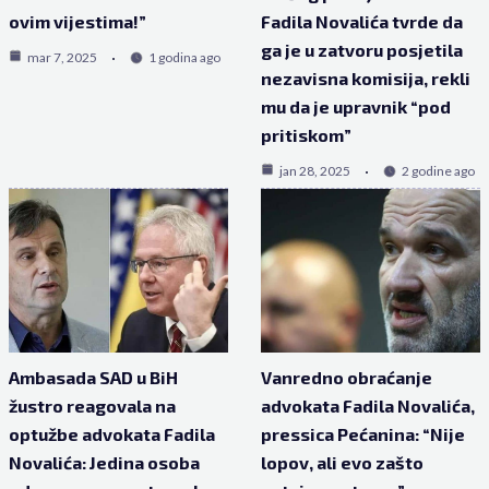
ovim vijestima!”
Fadila Novalića tvrde da
ga je u zatvoru posjetila
mar 7, 2025
1 godina ago
nezavisna komisija, rekli
mu da je upravnik “pod
pritiskom”
jan 28, 2025
2 godine ago
Ambasada SAD u BiH
Vanredno obraćanje
žustro reagovala na
advokata Fadila Novalića,
optužbe advokata Fadila
pressica Pećanina: “Nije
Novalića: Jedina osoba
lopov, ali evo zašto