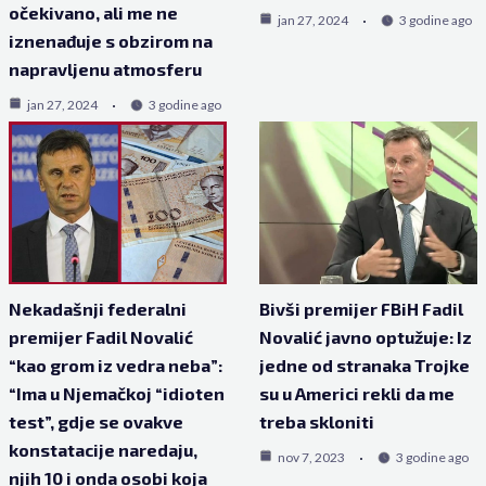
očekivano, ali me ne
jan 27, 2024
3 godine ago
iznenađuje s obzirom na
napravljenu atmosferu
jan 27, 2024
3 godine ago
Nekadašnji federalni
Bivši premijer FBiH Fadil
premijer Fadil Novalić
Novalić javno optužuje: Iz
“kao grom iz vedra neba”:
jedne od stranaka Trojke
“Ima u Njemačkoj “idioten
su u Americi rekli da me
test”, gdje se ovakve
treba skloniti
konstatacije naredaju,
nov 7, 2023
3 godine ago
njih 10 i onda osobi koja