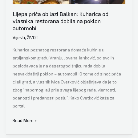
miliona
eura
Lijepa priča obilazi Balkan: Kuharica od
vlasnika restorana dobila na poklon
automobi
Vijesti
,
ŽIVOT
Kuharica poznatog restorana domaće kuhinje u
srbijanskom gradu Vranju, Jovana Janković, od svojih
poslodavaca je na desetogodišnjicu rada dobila
nesvakidašnji poklon – automobil! O tome od sinoć priča
cijeli grad, a vlasnik Ivica Cvetković objašnjava da je to
zbog “napornog, ali prije svega lijepog rada, vjernosti,
odanosti i predanosti poslu”. Kako Cvetković kaže za
portal
Lijepa
Read More »
priča
obilazi