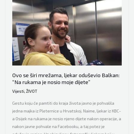
je
godine
ukradena
beba.
Ovaj
čovjek
ju
je
spasio
Ovo se širi mrežama, ljekar oduševio Balkan:
i
“Na rukama je nosio moje dijete”
sad
je
Vijesti
,
ŽIVOT
želi
Gestu koju će pamtiti do kraja života javno je pohvalila
upoznati
jedna majka iz Pleternice u Hrvatskoj. Naime, ljekar iz KBC-
a Osijek na rukama je nosio njeno dijete nakon operacije, a
nakon javne pohvale na Facebooku, a taj potez je