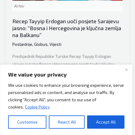
to
Arhiv
je
poruka
Recep Tayyip Erdogan uoči posjete Sarajevu
cijelom
jasno: “Bosna i Hercegovina je ključna zemlja
na Balkanu”
regionu!”
Posljednje
,
Globus
,
Vijesti
Predsjednik Republike Turske Recep Tayyip Erdogan
izjavio je kako Bosna i Hercegovine predstavlja ključnu
državu na Balkanu i kako Turska pridaje veliku važnost
We value your privacy
njenoj multikulturalnoj strukturi, sigurnosti, stabilnosti i
We use cookies to enhance your browsing experience, serve
razvoju. Erdogan se pred polazak u zvaničnu posjetu
personalised ads or content, and analyse our traffic. By
Bosni i Hercegovini obratio novinarima na istanbulskom
clicking "Accept All", you consent to our use of
aerodromu “Ataturk” gdje je kazao da je to prilika za
cookies.
Cookie Policy
razgovore
Customise
Reject All
Accept All
Recep
Read More »
Tayyip