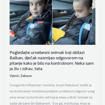
nakon
tragedije:
Detalji
jezive
nesreće
u
kojoj
su
stradale
Pogledajte urnebesni snimak koji obilazi
četiri
Balkan, dječak nasmijao odgovorom na
osobe
pitanje kako je bilo na kontrolnom: Neka sam
ja živ i zdrav, tata
u
Crnoj
Vijesti
,
Zabava
Gori
Crnogorski influenser i komičar Jovan Radulović Jodžir je
na društvenim mrežama podijelio urnebesni odgovor svog
sina vezan za kontrolni rad koji je imao u školi. Snimak se
sada ubrzano širi Balkanom. “Evo ga, institucija. Imao je