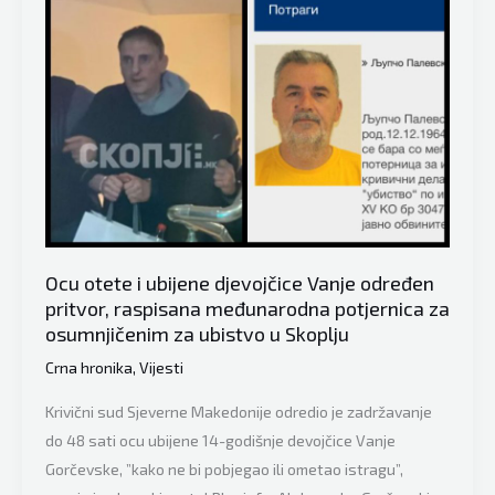
ubistvo
djevojčice
Vanje
Gorčevske
i
Panča
Žežovskog
(74)
u
Sj.
Ocu otete i ubijene djevojčice Vanje određen
Makedoniji
pritvor, raspisana međunarodna potjernica za
osumnjičenim za ubistvo u Skoplju
Crna hronika
,
Vijesti
Krivični sud Sjeverne Makedonije odredio je zadržavanje
do 48 sati ocu ubijene 14-godišnje devojčice Vanje
Gorčevske, ”kako ne bi pobjegao ili ometao istragu”,