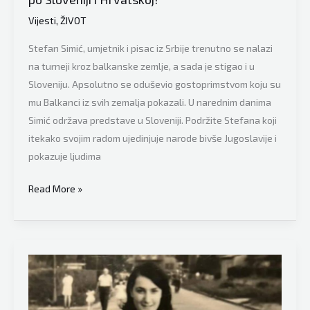
Vijesti
,
ŽIVOT
Stefan Simić, umjetnik i pisac iz Srbije trenutno se nalazi
na turneji kroz balkanske zemlje, a sada je stigao i u
Sloveniju. Apsolutno se oduševio gostoprimstvom koju su
mu Balkanci iz svih zemalja pokazali. U narednim danima
Simić održava predstave u Sloveniji. Podržite Stefana koji
itekako svojim radom ujedinjuje narode bivše Jugoslavije i
pokazuje ljudima
Umjetnik
Read More »
iz
Srbije
oduševljava
Balkan:
Stefan
Simić