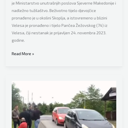
je Ministarstvo unutrašnjih poslova Sjeverne Makedonije i
nadležno tužilaštvo. Beživotno tijelo djevojčice
pronađeno je u okolini Skoplja, a istovremeno u blizini
Velesa je pronađeno i tijelo Pančea Žežovskog (74) iz
Velesa, čiji nestanak je prijavljen 24. novembra 2023.
godine.
Nestala
Read More »
tinejdžerka
pronađena
mrtva,
ubijena
isti
dan
kada
je
prijavljen
nestanak,