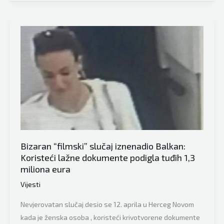
širi
Balkanom:
Novinari
pravili
prilog
o
lošim
cestama
pa
snimili
sudar
Bizaran “filmski” slučaj iznenadio Balkan:
uživo
Koristeći lažne dokumente podigla tuđih 1,3
miliona eura
Vijesti
Nevjerovatan slučaj desio se 12. aprila u Herceg Novom
kada je ženska osoba , koristeći krivotvorene dokumente