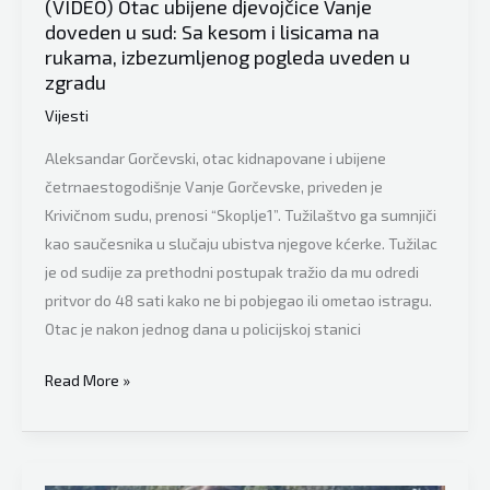
(VIDEO) Otac ubijene djevojčice Vanje
za
doveden u sud: Sa kesom i lisicama na
ubistvo
rukama, izbezumljenog pogleda uveden u
u
zgradu
Skoplju
Vijesti
Aleksandar Gorčevski, otac kidnapovane i ubijene
četrnaestogodišnje Vanje Gorčevske, priveden je
Krivičnom sudu, prenosi “Skoplje1”. Tužilaštvo ga sumnjiči
kao saučesnika u slučaju ubistva njegove kćerke. Tužilac
je od sudije za prethodni postupak tražio da mu odredi
pritvor do 48 sati kako ne bi pobjegao ili ometao istragu.
Otac je nakon jednog dana u policijskoj stanici
(VIDEO)
Read More »
Otac
ubijene
djevojčice