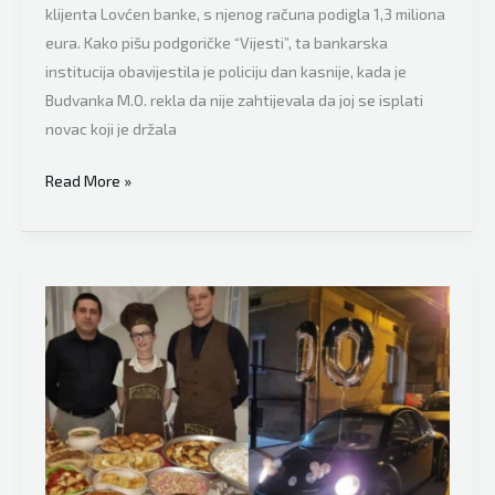
klijenta Lovćen banke, s njenog računa podigla 1,3 miliona
eura. Kako pišu podgoričke “Vijesti”, ta bankarska
institucija obavijestila je policiju dan kasnije, kada je
Budvanka M.O. rekla da nije zahtijevala da joj se isplati
novac koji je držala
Bizaran
Read More »
“filmski”
slučaj
iznenadio
Balkan:
Koristeći
lažne
dokumente
podigla
tuđih
1,3