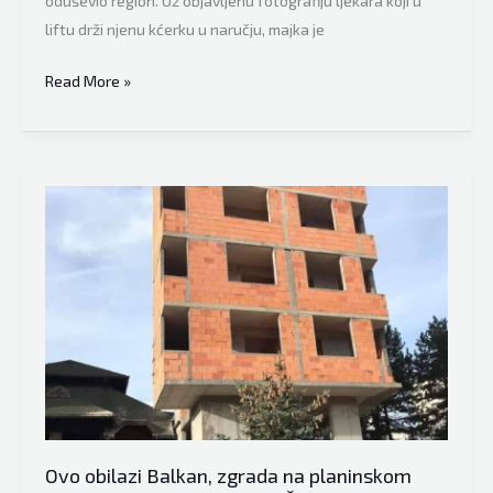
oduševio region. Uz objavljenu fotografiju ljekara koji u
liftu drži njenu kćerku u naručju, majka je
Ovo
Read More »
se
širi
mrežama,
ljekar
oduševio
Balkan:
“Na
rukama
je
nosio
moje
dijete”
Ovo obilazi Balkan, zgrada na planinskom