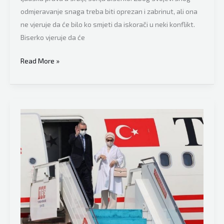
odmjeravanje snaga treba biti oprezan i zabrinut, ali ona
ne vjeruje da će bilo ko smjeti da iskorači u neki konflikt.
Biserko vjeruje da će
Riječi
Read More »
iz
Srbije
bi
mogle
jako
odjeknuti:
“Joe
Biden
šalje
“buldožere”
na
Balkan,