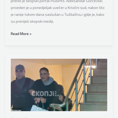
prenio je skopski portal Plusinfo. Aleksandar Gorčevski
priveden je u ponedjeljak uvečer u Krivični sud, nakon što
je ranije tokom dana saslušan u Tužilaštvu i gdje je, kako
su prenijeli skopski mediji,
Ocu
Read More »
otete
i
ubijene
djevojčice
Vanje
određen
pritvor,
raspisana
međunarodna
potjernica
za
osumnjičenim