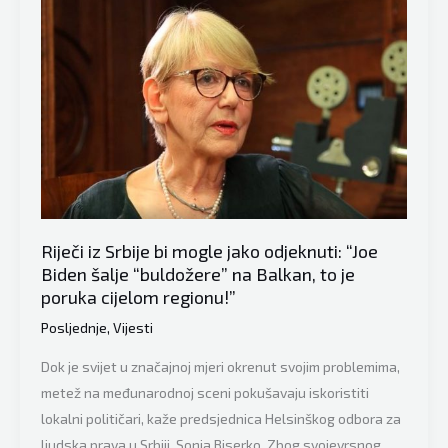
izvještaj
iz
Amerike:
Rješenjem
kosovskog
pitanja
pritisnuti
Srbe
da
Riječi iz Srbije bi mogle jako odjeknuti: “Joe
prihvate
Biden šalje “buldožere” na Balkan, to je
održivost
poruka cijelom regionu!”
BiH
Posljednje
,
Vijesti
Dok je svijet u značajnoj mjeri okrenut svojim problemima,
metež na međunarodnoj sceni pokušavaju iskoristiti
lokalni političari, kaže predsjednica Helsinškog odbora za
ljudska prava u Srbiji, Sonja Biserko. Zbog svojevrsnog