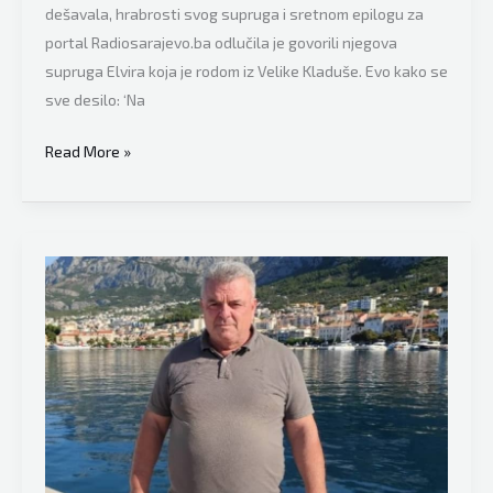
dešavala, hrabrosti svog supruga i sretnom epilogu za
portal Radiosarajevo.ba odlučila je govorili njegova
supruga Elvira koja je rodom iz Velike Kladuše. Evo kako se
sve desilo: ‘Na
Ova
Read More »
priča
iz
dijaspore
obilazi
Balkan:
Nevjerovatni
hrabri
Bosanac
Midhat
Vukalić
spasio