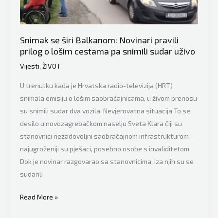
slučaj
iz
Sjeverne
Snimak se širi Balkanom: Novinari pravili
prilog o lošim cestama pa snimili sudar uživo
Makedonije
potresao
Vijesti
,
ŽIVOT
balkansku
U trenutku kada je Hrvatska radio-televizija (HRT)
javnost
snimala emisiju o lošim saobraćajnicama, u živom prenosu
su snimili sudar dva vozila. Nevjerovatna situacija To se
desilo u novozagrebačkom naselju Sveta Klara čiji su
stanovnici nezadovoljni saobraćajnom infrastrukturom –
najugroženiji su pješaci, posebno osobe s invaliditetom.
Dok je novinar razgovarao sa stanovnicima, iza njih su se
sudarili
Snimak
Read More »
se