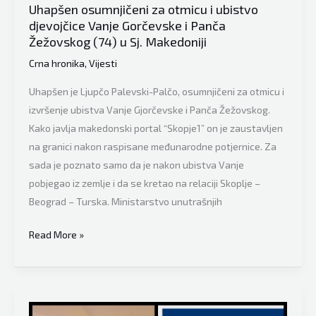
na
Uhapšen osumnjičeni za otmicu i ubistvo
kontrolnom:
djevojčice Vanje Gorčevske i Panča
Žežovskog (74) u Sj. Makedoniji
Neka
sam
Crna hronika
,
Vijesti
ja
Uhapšen je Ljupčo Palevski-Palčo, osumnjičeni za otmicu i
živ
izvršenje ubistva Vanje Gjorčevske i Panča Žežovskog.
i
Kako javlja makedonski portal “Skopje1” on je zaustavljen
zdrav,
na granici nakon raspisane međunarodne potjernice. Za
tata
sada je poznato samo da je nakon ubistva Vanje
pobjegao iz zemlje i da se kretao na relaciji Skoplje –
Beograd – Turska. Ministarstvo unutrašnjih
Uhapšen
Read More »
osumnjičeni
za
otmicu
i