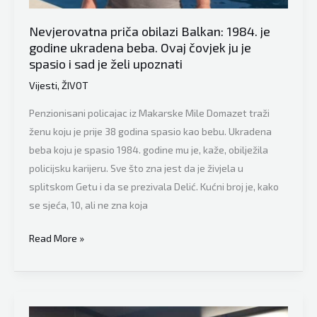
bebu
iz
Nevjerovatna priča obilazi Balkan: 1984. je
zaključanog
godine ukradena beba. Ovaj čovjek ju je
auta
spasio i sad je želi upoznati
u
Vijesti
,
ŽIVOT
Sloveniji
Penzionisani policajac iz Makarske Mile Domazet traži
ženu koju je prije 38 godina spasio kao bebu. Ukradena
beba koju je spasio 1984. godine mu je, kaže, obilježila
policijsku karijeru. Sve što zna jest da je živjela u
splitskom Getu i da se prezivala Delić. Kućni broj je, kako
se sjeća, 10, ali ne zna koja
Nevjerovatna
Read More »
priča
obilazi
Balkan:
1984.