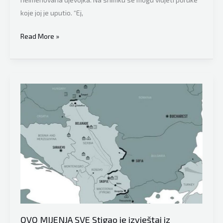
koje joj je uputio. “Ej,
Ovo
Read More »
je
izazvalo
burnu
raspravu
na
mrežama
širom
Balkana:
Dostavljač
otpušten
nakon
što
je
poslao
OVO MIJENJA SVE Stigao je izvještaj iz