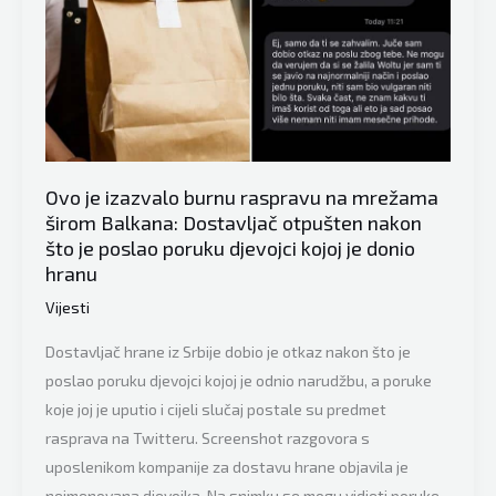
zgrozila
ljude:
Čardak
ni
na
nebu
ni
Ovo je izazvalo burnu raspravu na mrežama
na
širom Balkana: Dostavljač otpušten nakon
zemlji
što je poslao poruku djevojci kojoj je donio
hranu
Vijesti
Dostavljač hrane iz Srbije dobio je otkaz nakon što je
poslao poruku djevojci kojoj je odnio narudžbu, a poruke
koje joj je uputio i cijeli slučaj postale su predmet
rasprava na Twitteru. Screenshot razgovora s
uposlenikom kompanije za dostavu hrane objavila je
neimenovana djevojka. Na snimku se mogu vidjeti poruke