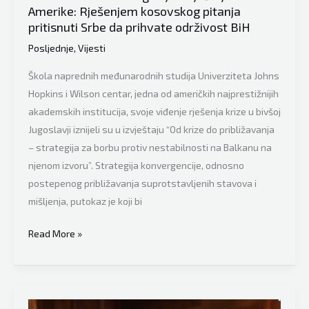
Amerike: Rješenjem kosovskog pitanja
poruku
pritisnuti Srbe da prihvate održivost BiH
djevojci
kojoj
Posljednje
,
Vijesti
je
Škola naprednih međunarodnih studija Univerziteta Johns
donio
Hopkins i Wilson centar, jedna od američkih najprestižnijih
hranu
akademskih institucija, svoje viđenje rješenja krize u bivšoj
Jugoslavji iznijeli su u izvještaju “Od krize do približavanja
– strategija za borbu protiv nestabilnosti na Balkanu na
njenom izvoru”. Strategija konvergencije, odnosno
postepenog približavanja suprotstavljenih stavova i
mišljenja, putokaz je koji bi
OVO
Read More »
MIJENJA
SVE
Stigao
je