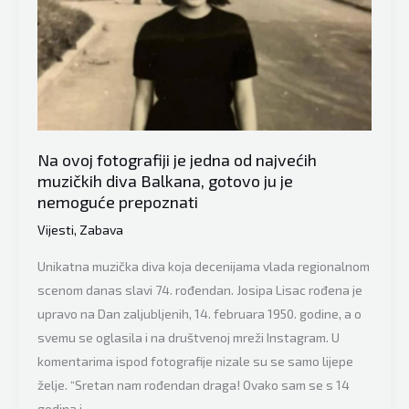
nakon
što
je
očarao
Bosnu
pravi
turneju
Na ovoj fotografiji je jedna od najvećih
po
muzičkih diva Balkana, gotovo ju je
Sloveniji
nemoguće prepoznati
i
Vijesti
,
Zabava
Hrvatskoj!
Unikatna muzička diva koja decenijama vlada regionalnom
scenom danas slavi 74. rođendan. Josipa Lisac rođena je
upravo na Dan zaljubljenih, 14. februara 1950. godine, a o
svemu se oglasila i na društvenoj mreži Instagram. U
komentarima ispod fotografije nizale su se samo lijepe
želje. “Sretan nam rođendan draga! Ovako sam se s 14
godina i