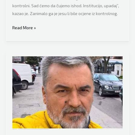
kontrolni. Sad ćemo da čujemo ishod. Institucijo, upadaj”,
kazao je. Zanimalo ga je jesu li bile ocjene iz kontrolnog.
Pogledajte
Read More »
urnebesni
snimak
koji
obilazi
Balkan,
dječak
nasmijao
odgovorom
na
pitanje
kako
je
bilo