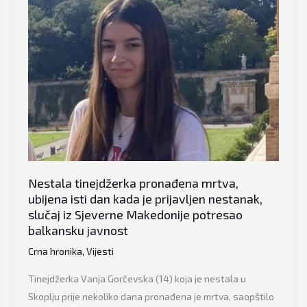
Vanje
doveden
u
sud:
Sa
kesom
i
lisicama
na
rukama,
izbezumljenog
Nestala tinejdžerka pronađena mrtva,
ubijena isti dan kada je prijavljen nestanak,
pogleda
slučaj iz Sjeverne Makedonije potresao
uveden
balkansku javnost
u
Crna hronika
,
Vijesti
zgradu
Tinejdžerka Vanja Gorčevska (14) koja je nestala u
Skoplju prije nekoliko dana pronađena je mrtva, saopštilo