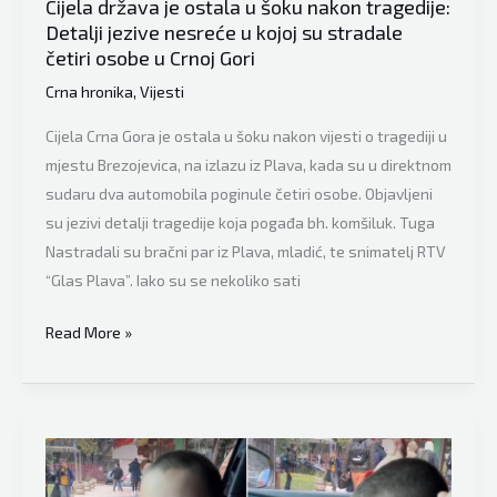
Cijela država je ostala u šoku nakon tragedije:
Detalji jezive nesreće u kojoj su stradale
četiri osobe u Crnoj Gori
Crna hronika
,
Vijesti
Cijela Crna Gora je ostala u šoku nakon vijesti o tragediji u
mjestu Brezojevica, na izlazu iz Plava, kada su u direktnom
sudaru dva automobila poginule četiri osobe. Objavljeni
su jezivi detalji tragedije koja pogađa bh. komšiluk. Tuga
Nastradali su bračni par iz Plava, mladić, te snimatelj RTV
“Glas Plava”. Iako su se nekoliko sati
Cijela
Read More »
država
je
ostala
u
šoku