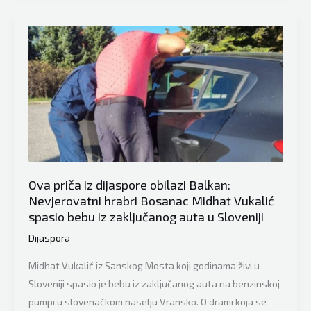
Balkan:
Kuharica
od
vlasnika
restorana
dobila
na
poklon
automobi
Ova priča iz dijaspore obilazi Balkan:
Nevjerovatni hrabri Bosanac Midhat Vukalić
spasio bebu iz zaključanog auta u Sloveniji
Dijaspora
Midhat Vukalić iz Sanskog Mosta koji godinama živi u
Sloveniji spasio je bebu iz zaključanog auta na benzinskoj
pumpi u slovenačkom naselju Vransko. O drami koja se