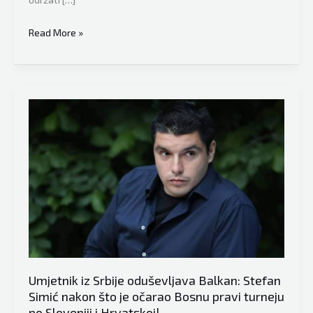
Mediji
Read More »
širom
Balkana
bruje
o
burnom
danu:
Šta
će
se
desiti
u
Srbiji?
Umjetnik iz Srbije oduševljava Balkan: Stefan
Simić nakon što je očarao Bosnu pravi turneju
po Sloveniji i Hrvatskoj!