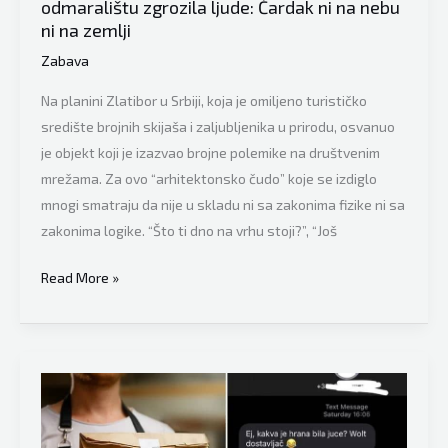
odmaralištu zgrozila ljude: Čardak ni na nebu
ni na zemlji
Zabava
Na planini Zlatibor u Srbiji, koja je omiljeno turističko
središte brojnih skijaša i zaljubljenika u prirodu, osvanuo
je objekt koji je izazvao brojne polemike na društvenim
mrežama. Za ovo “arhitektonsko čudo” koje se izdiglo
mnogi smatraju da nije u skladu ni sa zakonima fizike ni sa
zakonima logike. “Što ti dno na vrhu stoji?”, “Još
Ovo
Read More »
obilazi
Balkan,
zgrada
na
planinskom
odmaralištu