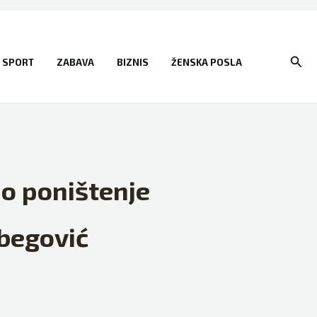
Sear
SPORT
ZABAVA
BIZNIS
ŽENSKA POSLA
o poništenje
tbegović