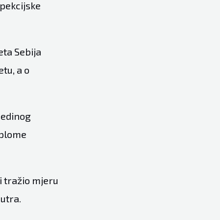
spekcijske
eta Sebija
tu, a o
 jedinog
iplome
i tražio mjeru
utra.