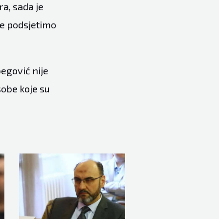
ra, sada je
 je podsjetimo
begović nije
osobe koje su