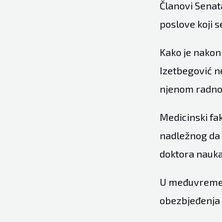
Članovi Senat
poslove koji s
Kako je nakon
Izetbegović n
njenom radnom
Medicinski fak
nadležnog da 
doktora nauka 
U međuvremenu
obezbjeđenja u