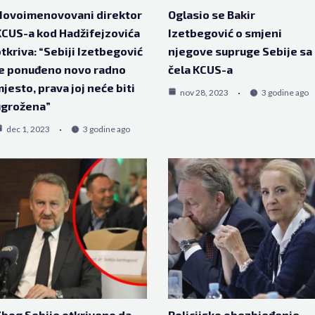
Novoimenovovani direktor
Oglasio se Bakir
CUS-a kod Hadžifejzovića
Izetbegović o smjeni
tkriva: “Sebiji Izetbegović
njegove supruge Sebije sa
e ponuđeno novo radno
čela KCUS-a
jesto, prava joj neće biti
nov 28, 2023
3 godine ago
ugrožena”
dec 1, 2023
3 godine ago
bog Sebije otkriveno da
Policijsko obezbjeđenje