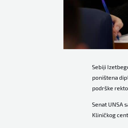
Sebiji Izetbeg
poništena dip
podrške rektor
Senat UNSA sa 
Kliničkog cent