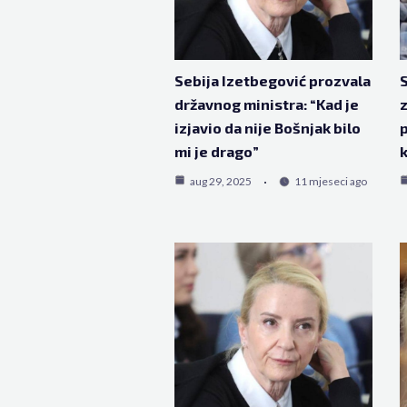
Sebija Izetbegović prozvala
S
državnog ministra: “Kad je
izjavio da nije Bošnjak bilo
p
mi je drago”
k
aug 29, 2025
11 mjeseci ago