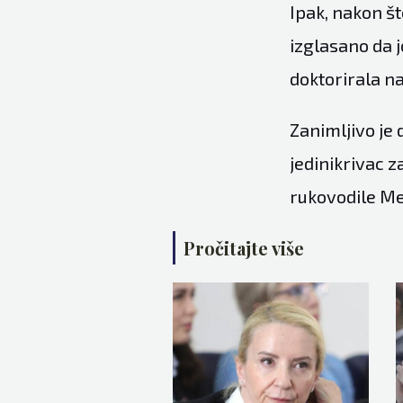
Ipak, nakon št
izglasano da j
doktorirala n
Zanimljivo je 
jedinikrivac za
rukovodile Me
Pročitajte više