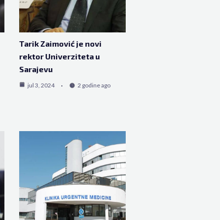
Tarik Zaimović je novi
rektor Univerziteta u
Sarajevu
jul 3, 2024
2 godine ago