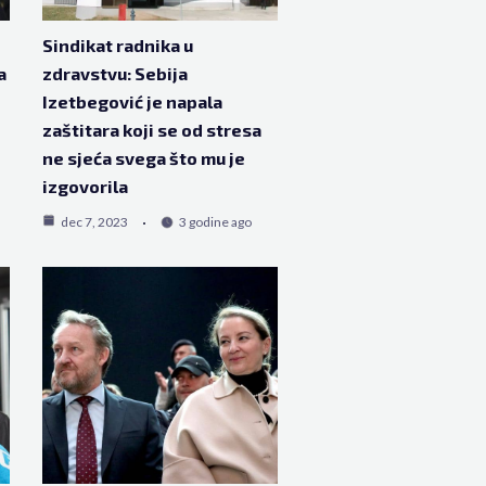
Sindikat radnika u
a
zdravstvu: Sebija
Izetbegović je napala
zaštitara koji se od stresa
ne sjeća svega što mu je
izgovorila
dec 7, 2023
3 godine ago