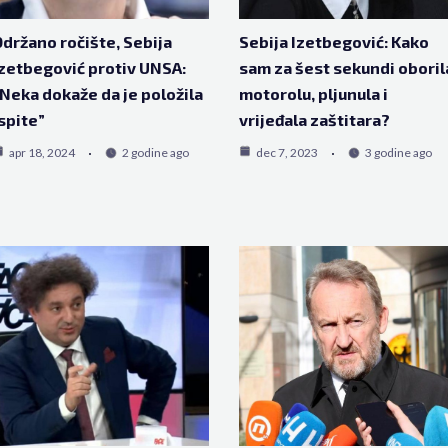
držano ročište, Sebija
Sebija Izetbegović: Kako
zetbegović protiv UNSA:
sam za šest sekundi oboril
Neka dokaže da je položila
motorolu, pljunula i
spite”
vrijeđala zaštitara?
apr 18, 2024
2 godine ago
dec 7, 2023
3 godine ago