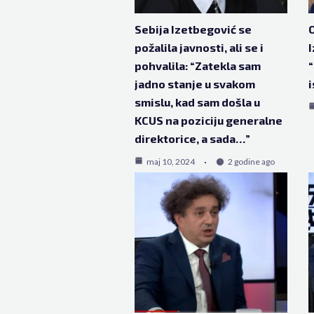
Sebija Izetbegović se
O
požalila javnosti, ali se i
I
pohvalila: “Zatekla sam
“
jadno stanje u svakom
i
smislu, kad sam došla u
KCUS na poziciju generalne
direktorice, a sada…”
maj 10, 2024
2 godine ago