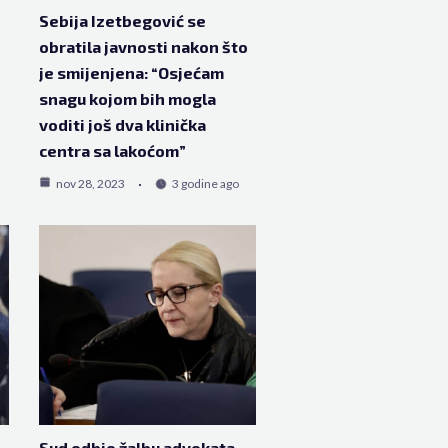
Sebija Izetbegović se
obratila javnosti nakon što
je smijenjena: “Osjećam
snagu kojom bih mogla
voditi još dva klinička
centra sa lakoćom”
nov 28, 2023
3 godine ago
Sud odbio žalbu advokata