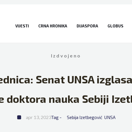
VIJESTI
CRNA HRONIKA
DIJASPORA
GLOBUS
Izdvojeno
ednica: Senat UNSA izglasa
 doktora nauka Sebiji Ize
apr 13, 2023
Tag - 
Sebija Izetbegović
UNSA