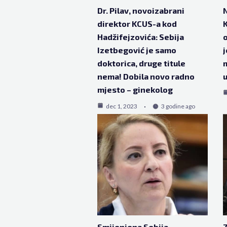
Dr. Pilav, novoizabrani
direktor KCUS-a kod
K
Hadžifejzovića: Sebija
o
Izetbegović je samo
j
doktorica, druge titule
m
nema! Dobila novo radno
mjesto – ginekolog
dec 1, 2023
3 godine ago
Smijenjena Sebija
Z