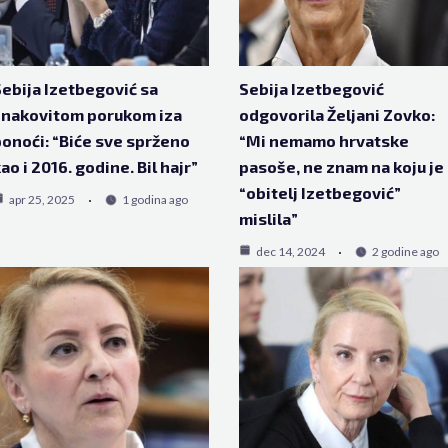
ebija Izetbegović sa
Sebija Izetbegović
znakovitom porukom iza
odgovorila Željani Zovko:
onoći: “Biće sve sprženo
“Mi nemamo hrvatske
ao i 2016. godine. Bil hajr”
pasoše, ne znam na koju je
“obitelj Izetbegović”
apr 25, 2025
1 godina ago
mislila”
dec 14, 2024
2 godine ago