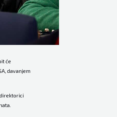
it će
NSA, davanjem
direktorici
nata.