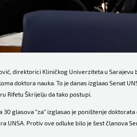
ović, direktorici Kliničkog Univerziteta u Sarajevu b
loma doktora nauka. To je danas izglaao Senat U
u Rifetu Škrijelju da tako postupi.
30 glasova “za” izglasao je poništenje doktorata 
ra UNSA. Protiv ove odluke bilo je šest članova Se