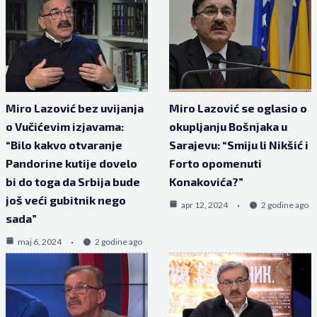
Miro Lazović bez uvijanja
Miro Lazović se oglasio o
o Vučićevim izjavama:
okupljanju Bošnjaka u
“Bilo kakvo otvaranje
Sarajevu: “Smiju li Nikšić i
Pandorine kutije dovelo
Forto opomenuti
bi do toga da Srbija bude
Konakovića?”
još veći gubitnik nego
apr 12, 2024
2 godine ago
sada”
maj 6, 2024
2 godine ago