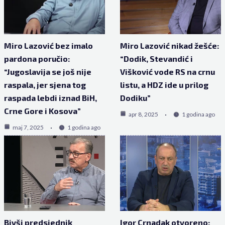
Miro Lazović bez imalo
Miro Lazović nikad žešće:
pardona poručio:
“Dodik, Stevandić i
“Jugoslavija se još nije
Višković vode RS na crnu
raspala, jer sjena tog
listu, a HDZ ide u prilog
raspada lebdi iznad BiH,
Dodiku”
Crne Gore i Kosova”
apr 8, 2025
1 godina ago
maj 7, 2025
1 godina ago
Bivši predsjednik
Igor Crnadak otvoreno: