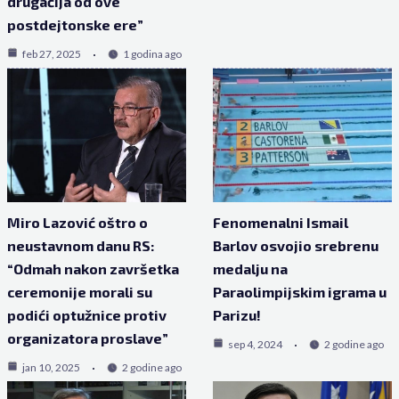
drugačija od ove
postdejtonske ere”
feb 27, 2025
1 godina ago
Miro Lazović oštro o
Fenomenalni Ismail
neustavnom danu RS:
Barlov osvojio srebrenu
“Odmah nakon završetka
medalju na
ceremonije morali su
Paraolimpijskim igrama u
podići optužnice protiv
Parizu!
organizatora proslave”
sep 4, 2024
2 godine ago
jan 10, 2025
2 godine ago