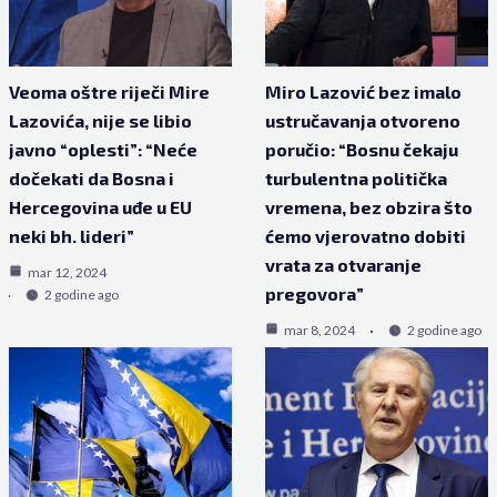
Veoma oštre riječi Mire
Miro Lazović bez imalo
Lazovića, nije se libio
ustručavanja otvoreno
javno “oplesti”: “Neće
poručio: “Bosnu čekaju
dočekati da Bosna i
turbulentna politička
Hercegovina uđe u EU
vremena, bez obzira što
neki bh. lideri”
ćemo vjerovatno dobiti
vrata za otvaranje
mar 12, 2024
pregovora”
2 godine ago
mar 8, 2024
2 godine ago