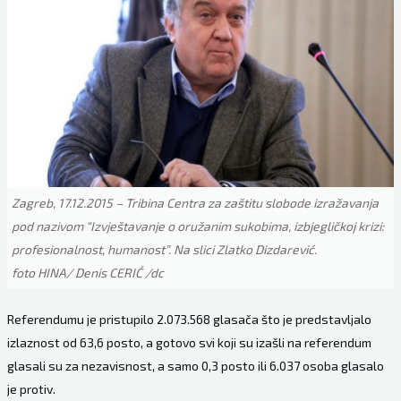
Zagreb, 17.12.2015 – Tribina Centra za zaštitu slobode izražavanja
pod nazivom “Izvještavanje o oružanim sukobima, izbjegličkoj krizi:
profesionalnost, humanost”. Na slici Zlatko Dizdarević.
foto HINA/ Denis CERIĆ /dc
Referendumu je pristupilo 2.073.568 glasača što je predstavljalo
izlaznost od 63,6 posto, a gotovo svi koji su izašli na referendum
glasali su za nezavisnost, a samo 0,3 posto ili 6.037 osoba glasalo
je protiv.