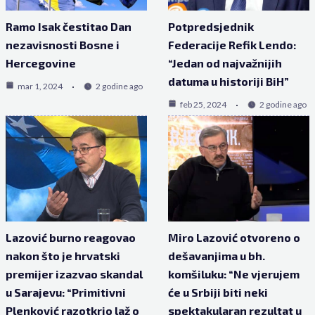
Ramo Isak čestitao Dan
Potpredsjednik
nezavisnosti Bosne i
Federacije Refik Lendo:
Hercegovine
“Jedan od najvažnijih
datuma u historiji BiH”
mar 1, 2024
2 godine ago
feb 25, 2024
2 godine ago
Lazović burno reagovao
Miro Lazović otvoreno o
nakon što je hrvatski
dešavanjima u bh.
premijer izazvao skandal
komšiluku: “Ne vjerujem
u Sarajevu: “Primitivni
će u Srbiji biti neki
Plenković razotkrio laž o
spektakularan rezultat u