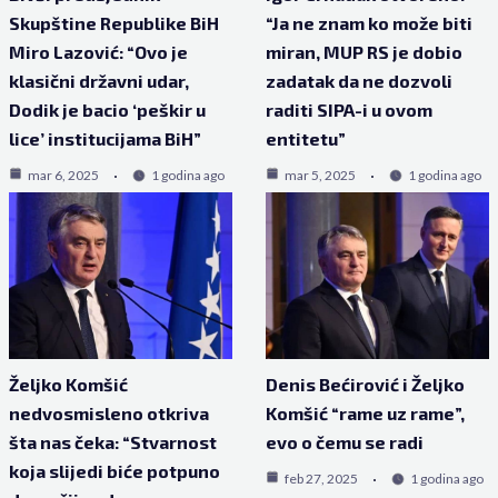
Skupštine Republike BiH
“Ja ne znam ko može biti
Miro Lazović: “Ovo je
miran, MUP RS je dobio
klasični državni udar,
zadatak da ne dozvoli
Dodik je bacio ‘peškir u
raditi SIPA-i u ovom
lice’ institucijama BiH”
entitetu”
mar 6, 2025
1 godina ago
mar 5, 2025
1 godina ago
Željko Komšić
Denis Bećirović i Željko
nedvosmisleno otkriva
Komšić “rame uz rame”,
šta nas čeka: “Stvarnost
evo o čemu se radi
koja slijedi biće potpuno
feb 27, 2025
1 godina ago