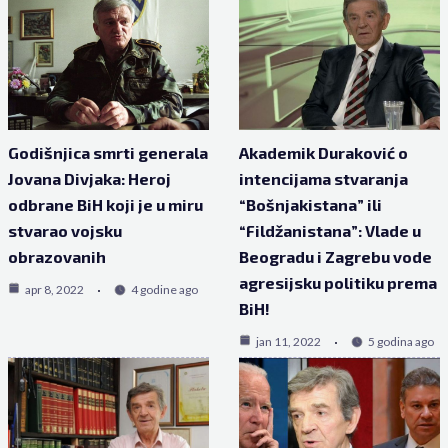
Godišnjica smrti generala
Akademik Duraković o
Jovana Divjaka: Heroj
intencijama stvaranja
odbrane BiH koji je u miru
“Bošnjakistana” ili
stvarao vojsku
“Fildžanistana”: Vlade u
obrazovanih
Beogradu i Zagrebu vode
agresijsku politiku prema
apr 8, 2022
4 godine ago
BiH!
jan 11, 2022
5 godina ago