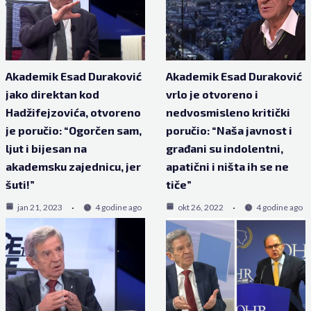
Akademik Esad Duraković
Akademik Esad Duraković
jako direktan kod
vrlo je otvoreno i
Hadžifejzovića, otvoreno
nedvosmisleno kritički
je poručio: “Ogorčen sam,
poručio: “Naša javnost i
ljut i bijesan na
građani su indolentni,
akademsku zajednicu, jer
apatični i ništa ih se ne
šuti!”
tiče”
jan 21, 2023
4 godine ago
okt 26, 2022
4 godine ago