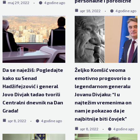
personalne i porodične
maj 29, 2022
4 godine ago
apr 18, 2022
4 godine ago
Da se naježiš: Pogledajte
Željko Komšić veoma
kako su Senad
emotivno progovorio o
Hadžifejzović i general
legendarnom generalu
Jovo Divjak tadao tvorili
Jovanu Divjaku: “I u
Centralni dnevnik na Dan
najtežim vremenima on
Grada!
nam je pokazao da je
najbitnije biti čovjek”
apr 8, 2022
4 godine ago
apr 8, 2022
4 godine ago