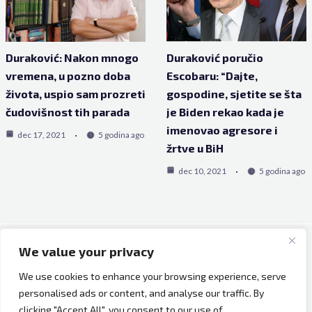
Duraković: Nakon mnogo
Duraković poručio
vremena, u pozno doba
Escobaru: “Dajte,
života, uspio sam prozreti
gospodine, sjetite se šta
čudovišnost tih parada
je Biden rekao kada je
imenovao agresore i
dec 17, 2021
5 godina ago
žrtve u BiH
dec 10, 2021
5 godina ago
We value your privacy
Copyright © 2026 Bh Dijaspora.
We use cookies to enhance your browsing experience, serve
O nama
personalised ads or content, and analyse our traffic. By
Marketing
clicking "Accept All", you consent to our use of