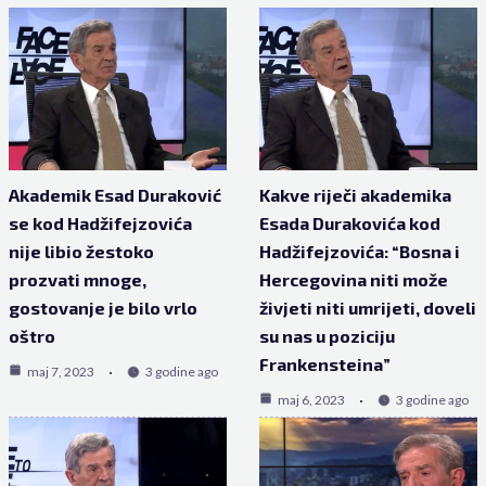
Akademik Esad Duraković
Kakve riječi akademika
se kod Hadžifejzovića
Esada Durakovića kod
nije libio žestoko
Hadžifejzovića: “Bosna i
prozvati mnoge,
Hercegovina niti može
gostovanje je bilo vrlo
živjeti niti umrijeti, doveli
oštro
su nas u poziciju
Frankensteina”
maj 7, 2023
3 godine ago
maj 6, 2023
3 godine ago