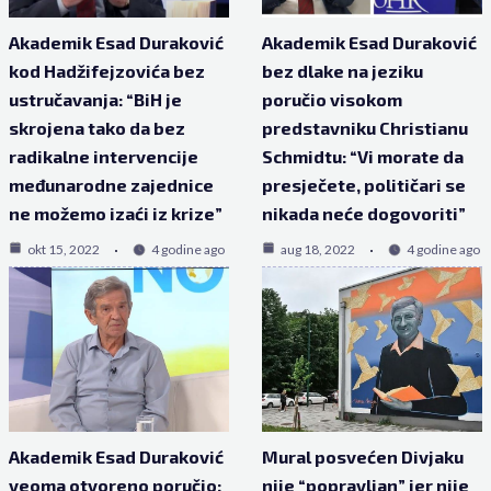
Akademik Esad Duraković
Akademik Esad Duraković
kod Hadžifejzovića bez
bez dlake na jeziku
ustručavanja: “BiH je
poručio visokom
skrojena tako da bez
predstavniku Christianu
radikalne intervencije
Schmidtu: “Vi morate da
međunarodne zajednice
presječete, političari se
ne možemo izaći iz krize”
nikada neće dogovoriti”
okt 15, 2022
4 godine ago
aug 18, 2022
4 godine ago
Akademik Esad Duraković
Mural posvećen Divjaku
veoma otvoreno poručio:
nije “popravljan” jer nije