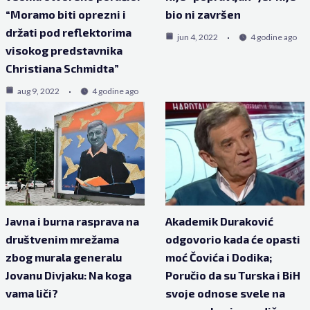
“Moramo biti oprezni i
bio ni završen
držati pod reflektorima
jun 4, 2022
4 godine ago
visokog predstavnika
Christiana Schmidta”
aug 9, 2022
4 godine ago
Javna i burna rasprava na
Akademik Duraković
društvenim mrežama
odgovorio kada će opasti
zbog murala generalu
moć Čovića i Dodika;
Jovanu Divjaku: Na koga
Poručio da su Turska i BiH
vama liči?
svoje odnose svele na