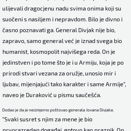
ulijevali dragocjenu nadu svima onima koji su
suočeni s nasiljem i nepravdom. Bilo je divno i
časno poznavati ga. General Divjak nije bio,
zapravo, samo general već je iznad svega bio
humanist, kosmopolit najvišega reda. On je
jedinstven i po tome što je i u Armiju, koja je po
prirodi stvari vezana za oružje, unosio mir i
ljubav, mijenjajući tako karakter i same Armije”,
naveo je Duraković u pismu saučešća.
Dodao je da je neizmjerno poštovao generala Jovana Divjaka.
“Svaki susret s njim za mene je bio
prvorazredan događaj, gotovo kao praznik. On