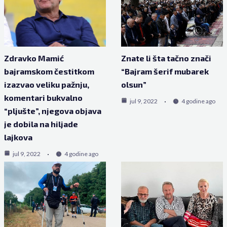
Zdravko Mamić
Znate li šta tačno znači
bajramskom čestitkom
“Bajram šerif mubarek
izazvao veliku pažnju,
olsun”
komentari bukvalno
jul 9, 2022
4 godine ago
“pljušte”, njegova objava
je dobila na hiljade
lajkova
jul 9, 2022
4 godine ago