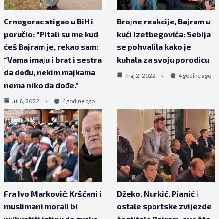
Crnogorac stigao u BiH i
Brojne reakcije, Bajram u
poručio: “Pitali su me kud
kući Izetbegovića: Sebija
ćeš Bajram je, rekao sam:
se pohvalila kako je
“Vama imaju i brat i sestra
kuhala za svoju porodicu
da dođu, nekim majkama
maj 2, 2022
4 godine ago
nema niko da dođe.”
jul 8, 2022
4 godine ago
Fra Ivo Marković: Kršćani i
Džeko, Nurkić, Pjanić i
muslimani morali bi
ostale sportske zvijezde
prihvatiti istinu da svaka
čestitale Bajram, evo šta