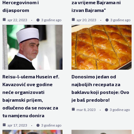
Hercegovinom i
za vrijeme Bajrama ni
dijasporom
izvan Bajrama”
apr 22, 2023
3 godine ago
apr 20, 2023
3 godine ago
Reisu-l-ulema Husein ef.
Donosimo jedan od
Kavazović ove godine
najboljih recepata za
neće organizovati
baklavu koji postoje: Ovo
bajramski prijem,
je baš predobro!
odlučeno da se novac za
mar 8, 2023
3 godine ago
tu namjenu donira
apr 17, 2023
3 godine ago