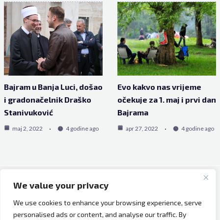
Bajram u Banja Luci, došao
Evo kakvo nas vrijeme
i gradonačelnik Draško
očekuje za 1. maj i prvi dan
Stanivuković
Bajrama
maj 2, 2022
4 godine ago
apr 27, 2022
4 godine ago
We value your privacy
Copyright © 2026 Bh Dijaspora.
We use cookies to enhance your browsing experience, serve
O nama
personalised ads or content, and analyse our traffic. By
Marketing