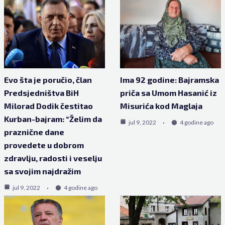
Evo šta je poručio, član
Ima 92 godine: Bajramska
Predsjedništva BiH
priča sa Umom Hasanić iz
Milorad Dodik čestitao
Misurića kod Maglaja
Kurban-bajram: “Želim da
jul 9, 2022
4 godine ago
praznične dane
provedete u dobrom
zdravlju, radosti i veselju
sa svojim najdražim
jul 9, 2022
4 godine ago