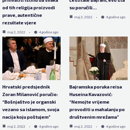
od tih religija proizvodi
su poručili…
prave, autentične
maj 2, 2022
4 godine ago
rezultate vjere
maj 2, 2022
4 godine ago
Hrvatski predsjednik
Bajramska poruka reisa
Zoran Milanović poručio:
Huseina Kavazović:
“Bošnjaštvo je organski
“Nemojte vrijeme
vezano sa islamom, svoja
provoditi u mahalanju po
nacija koju poštujem”
društvenim mrežama”
maj 2, 2022
4 godine ago
maj 2, 2022
4 godine ago