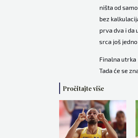
ništa od samog
bez kalkulacij
prva dva i da 
srca još jedno
Finalna utrka 
Tada će se znat
Pročitajte više