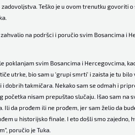
i zadovoljstva. Teško je u ovom trenutku govoriti 
ka.
 zahvalio na podršci i poručio svim Bosancima i 
ale poklanjam svim Bosancima i Hercegovcima, kao 
tiče utrke, bio sam u ‘grupi smrti’ i zaista je tu bilo
di i dobrih takmičara. Nekako sam se odmah i pripr
 početka nisam prepuštao slučaju. Išao sam na sve
a. Ili da prođem ili ne prođem, jer sam želio da b
uđem u historijsko finale. I eto došli smo zajedno,
m”, poručio je Tuka.