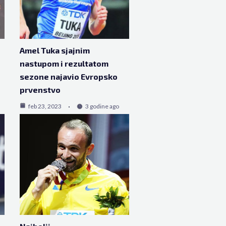
Amel Tuka sjajnim
nastupom i rezultatom
sezone najavio Evropsko
prvenstvo
feb 23, 2023
3 godine ago