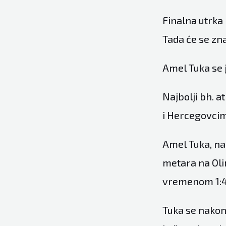
Finalna utrka 
Tada će se znat
Amel Tuka se j
Najbolji bh. a
i Hercegovci
Amel Tuka, naj
metara na Olim
vremenom 1:44.
Tuka se nakon 