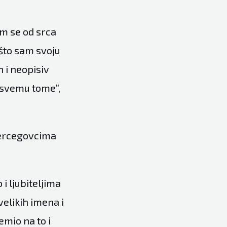
im se od srca
 što sam svoju
n i neopisiv
o svemu tome”,
Hercegovcima
i ljubiteljima
 velikih imena i
emio na to i