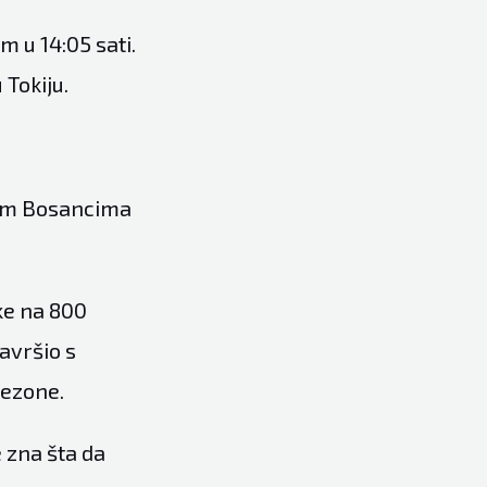
 u 14:05 sati.
 Tokiju.
svim Bosancima
rke na 800
avršio s
sezone.
e zna šta da