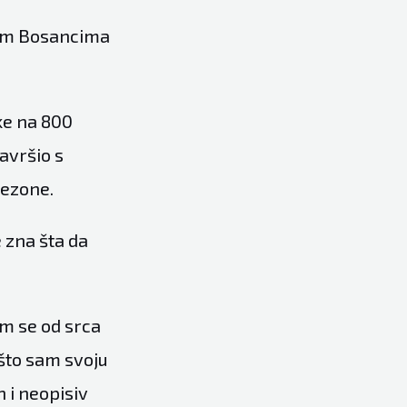
svim Bosancima
rke na 800
avršio s
sezone.
e zna šta da
im se od srca
 što sam svoju
n i neopisiv