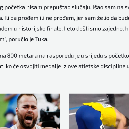
 početka nisam prepuštao slučaju. Išao sam na sve
a. Ili da prođem ili ne prođem, jer sam želio da b
uđem u historijsko finale. I eto došli smo zajedno,
m”, poručio je Tuka.
na 800 metara na rasporedu je u srijedu s početkom
i ko će osvojiti medalje iz ove atletske discipline u