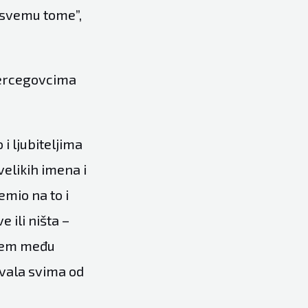
o svemu tome”,
Hercegovcima
i ljubiteljima
 velikih imena i
emio na to i
 ili ništa –
udem među
 hvala svima od