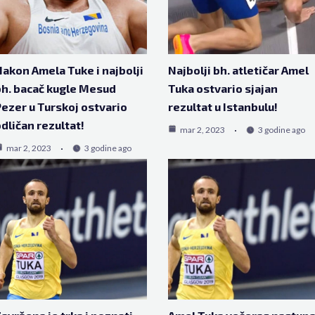
akon Amela Tuke i najbolji
Najbolji bh. atletičar Amel
h. bacač kugle Mesud
Tuka ostvario sjajan
ezer u Turskoj ostvario
rezultat u Istanbulu!
dličan rezultat!
mar 2, 2023
3 godine ago
mar 2, 2023
3 godine ago