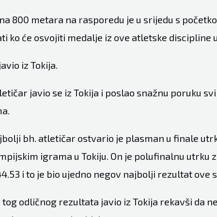
na 800 metara na rasporedu je u srijedu s početkom
i ko će osvojiti medalje iz ove atletske discipline u
avio iz Tokija.
tletičar javio se iz Tokija i poslao snažnu poruku 
ma.
bolji bh. atletičar ostvario je plasman u finale ut
pijskim igrama u Tokiju. On je polufinalnu utrku z
53 i to je bio ujedno negov najbolji rezultat ove 
tog odličnog rezultata javio iz Tokija rekavši da n