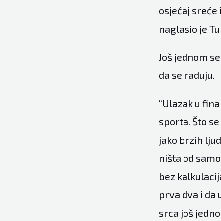
osjećaj sreće 
naglasio je Tu
Još jednom se
da se raduju.
“Ulazak u fin
sporta. Što se 
jako brzih lju
ništa od samog
bez kalkulacij
prva dva i da 
srca još jedno