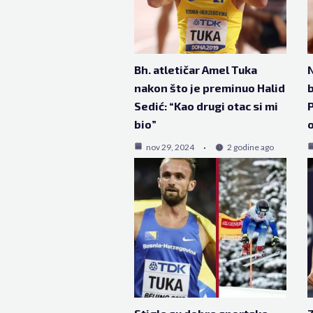
Bh. atletičar Amel Tuka
N
nakon što je preminuo Halid
b
Sedić: “Kao drugi otac si mi
P
bio”
o
nov 29, 2024
2 godine ago