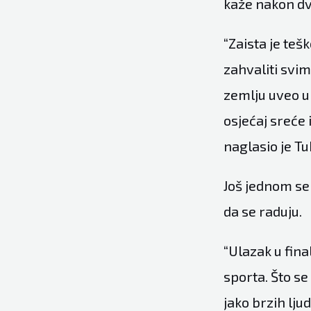
kaže nakon dv
“Zaista je teš
zahvaliti svi
zemlju uveo u 
osjećaj sreće 
naglasio je Tu
Još jednom se
da se raduju.
“Ulazak u fin
sporta. Što se 
jako brzih lju