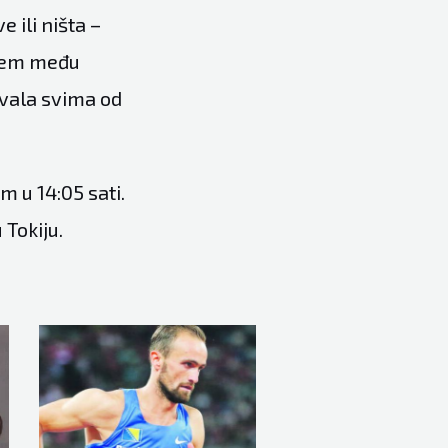
 ili ništa –
udem među
 hvala svima od
 u 14:05 sati.
 Tokiju.