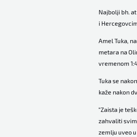
Najbolji bh. a
i Hercegovci
Amel Tuka, naj
metara na Olim
vremenom 1:44.
Tuka se nakon 
kaže nakon dv
“Zaista je teš
zahvaliti svi
zemlju uveo u 