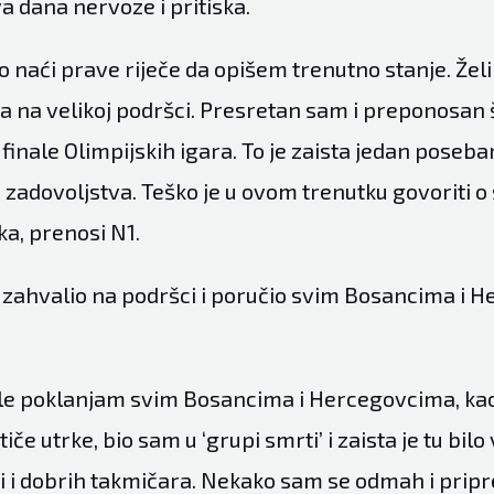
a dana nervoze i pritiska.
ko naći prave riječe da opišem trenutno stanje. Žel
ma na velikoj podršci. Presretan sam i preponosan
finale Olimpijskih igara. To je zaista jedan poseba
i zadovoljstva. Teško je u ovom trenutku govoriti 
ka, prenosi N1.
 zahvalio na podršci i poručio svim Bosancima i 
ale poklanjam svim Bosancima i Hercegovcima, kao 
tiče utrke, bio sam u ‘grupi smrti’ i zaista je tu bilo
di i dobrih takmičara. Nekako sam se odmah i pripr