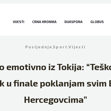
VIJESTI
CRNA HRONIKA
DIJASPORA
GLOBUS
Posljednje
,
Sport
,
Vijesti
 emotivno iz Tokija: “Tešk
zak u finale poklanjam svim
Hercegovcima”