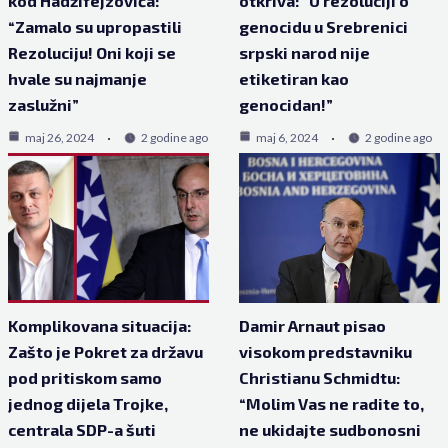
kod Hadžifejzovića:
otkriva: “U rezoluciji o
“Zamalo su upropastili
genocidu u Srebrenici
Rezoluciju! Oni koji se
srpski narod nije
hvale su najmanje
etiketiran kao
zaslužni”
genocidan!”
maj 26, 2024
2 godine ago
maj 6, 2024
2 godine ago
Komplikovana situacija:
Damir Arnaut pisao
Zašto je Pokret za državu
visokom predstavniku
pod pritiskom samo
Christianu Schmidtu:
jednog dijela Trojke,
“Molim Vas ne radite to,
centrala SDP-a šuti
ne ukidajte sudbonosni