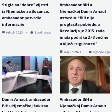
Stigle su “dobre” vijesti
Ambasador BiH u
iz Njemačke za Bosance,
Njemačkoj Damir Arnaut
ambasador potvrdio
ustvrdio: “BiH nije
informacije
proglasila pobjedu, a
Rezolucija je 2015. tada
feb 18, 2025
1 godina ago
imala podršku 2/3 većine
u Vijeću sigurnosti”
maj 27, 2024
2 godine ago
Damir Arnaut, ambasador
Ambasador BiH u
BiH u Njemačkoj šokirao
Njemačkoj Damir Arnaut