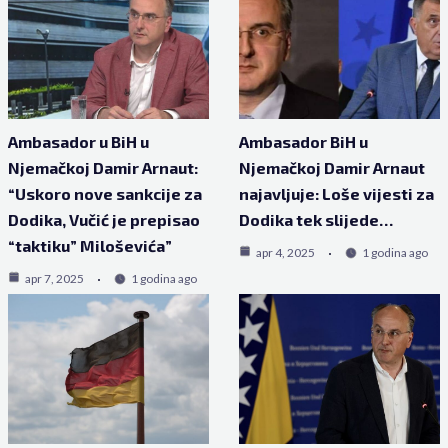
Ambasador u BiH u
Ambasador BiH u
Njemačkoj Damir Arnaut:
Njemačkoj Damir Arnaut
“Uskoro nove sankcije za
najavljuje: Loše vijesti za
Dodika, Vučić je prepisao
Dodika tek slijede…
“taktiku” Miloševića”
apr 4, 2025
1 godina ago
apr 7, 2025
1 godina ago