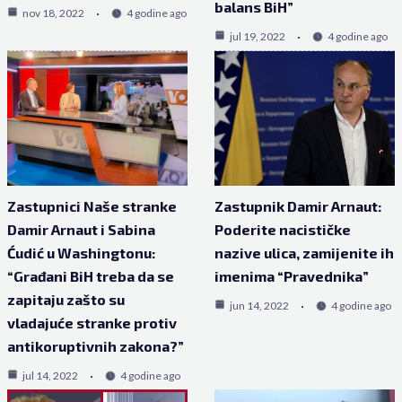
balans BiH”
nov 18, 2022
4 godine ago
jul 19, 2022
4 godine ago
Zastupnici Naše stranke
Zastupnik Damir Arnaut:
Damir Arnaut i Sabina
Poderite nacističke
Ćudić u Washingtonu:
nazive ulica, zamijenite ih
“Građani BiH treba da se
imenima “Pravednika”
zapitaju zašto su
jun 14, 2022
4 godine ago
vladajuće stranke protiv
antikoruptivnih zakona?”
jul 14, 2022
4 godine ago