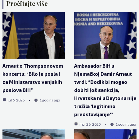
Pročitajte više
Arnaut o Thompsonovom
Ambasador BiH u
koncertu: “Bilo je posla i
Njemačkoj Damir Arnaut
za Ministarstvo vanjskih
tvrdi: “Dodik bi mogao
poslova BiH”
dobiti još sankcija,
Hrvatska ni u Daytonu nije
jul 6, 2025
1 godina ago
tražila ‘legitimno
predstavljanje'”
maj 26, 2025
1 godina ago