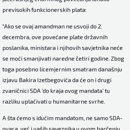
previsokih funkcionerskih plata:
“Ako se ovaj amandman ne usvoji do 2.
decembra, ove povećane plate državnih
poslanika, ministara i njihovih savjetnika neće
se moći smanjivati naredne četiri godine. Zbog
toga posebno licemjernim smatram današnju
izjavu Bakira Izetbegovića da će on i drugi
zvaničnici SDA ‘do kraja ovog mandata’ tu
razliku uplaćivati u humanitarne svrhe.
A šta ćemo s idućim mandatom, ne samo SDA-
ovaca, već i vaših saveznika u ovom harčenju