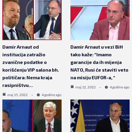
Damir Arnaut od
Damir Arnaut u vezi BiH
institucija zatražio
tako kaže: “Imamo
zvanične podatke o
garancije da ih mijenja
korišćenju VIP salona bh.
NATO, Rusi će staviti veto
političara: Nema kraja
na misiju EUFOR-a, “
rasipništvu…
maj 12, 2022
4 godine ago
maj 15, 2022
4 godine ago