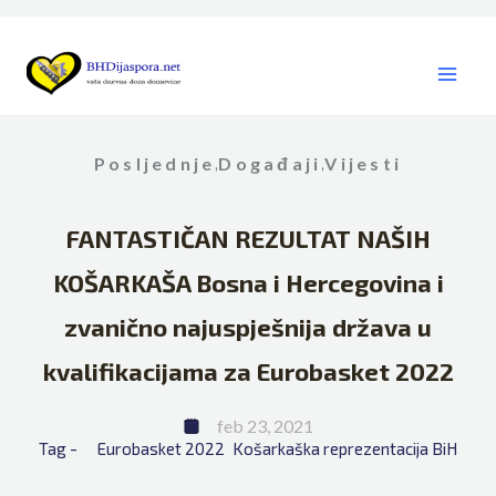
Skip
to
content
Posljednje
Događaji
Vijesti
,
,
FANTASTIČAN REZULTAT NAŠIH
KOŠARKAŠA Bosna i Hercegovina i
zvanično najuspješnija država u
kvalifikacijama za Eurobasket 2022
feb 23, 2021
Tag - 
Eurobasket 2022
Košarkaška reprezentacija BiH