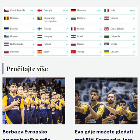
Pročitajte više
Borba za Evropsko
Evo gdje možete gledati
prvenstvo: Evo gdje
meč BiH-Francuska, igra