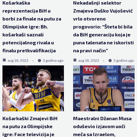
Košarkaška
Nekadašnji selektor
reprezentacija BiH u
Zmajeva Duško Vujošević
borbi za finale na putu za
vrlo otvoreno
Olimpijske igre: Bh.
progovorio: “Šteta bi bila
košarkaši saznali
da BiH generaciju koja je
potencijalnog rivala u
puna talenata ne iskoristi
finalu pretkvalifikacija
na pravi način”
aug 18, 2023
3 godine ago
aug 18, 2023
3 godine ago
Košarkaški Zmajevi BiH
Maestralni Džanan Musa
na putu za Olimpijske
oduševio izjavom uoči
igre: Face televizija je
meča sa Izraelom,