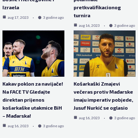
Izraela
pretkvalifikacionog
turnira
aug 17, 2023
3 godine ago
aug 16, 2023
3 godine ago
Kakav poklon za navijače!
Košarkaški Zmajevi
Na FACE TV Gledajte
večeras protiv Mađarske
direktan prijenos
imaju imperativ pobjede,
košarkaške utakmice BiH
Jusuf Nurkić se oglasio
– Mađarska!
aug 16, 2023
3 godine ago
aug 16, 2023
3 godine ago