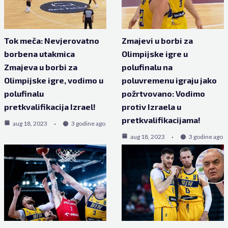
Tok meča: Nevjerovatno
Zmajevi u borbi za
borbena utakmica
Olimpijske igre u
Zmajeva u borbi za
polufinalu na
Olimpijske igre, vodimo u
poluvremenu igraju jako
polufinalu
požrtvovano: Vodimo
pretkvalifikacija Izrael!
protiv Izraela u
pretkvalifikacijama!
aug 18, 2023
3 godine ago
aug 18, 2023
3 godine ago