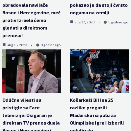
obradovala navijače
pokazao je da stoji čvrsto
Bosne i Hercegovine, meč
nogama na zemlji
protiv Izraela ćemo
aug 17, 2023
3 godine ago
gledati u direktnom
prenosu!
aug 18, 2023
3 godine ago
Odlične vijesti su
Košarkaši BiH sa 25
pristigle sa Face
razlike pregazili
televizije: Osiguran je
Mađarsku na putu za
direktan TV prenos duela
Olimpijske igre i izborili
Bosne i Hercegovine i
polufinale