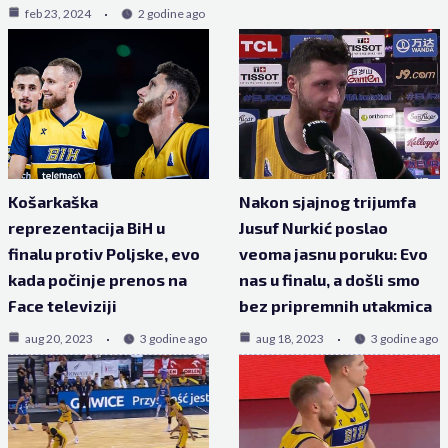
feb 23, 2024
2 godine ago
Košarkaška
Nakon sjajnog trijumfa
reprezentacija BiH u
Jusuf Nurkić poslao
finalu protiv Poljske, evo
veoma jasnu poruku: Evo
kada počinje prenos na
nas u finalu, a došli smo
Face televiziji
bez pripremnih utakmica
aug 20, 2023
3 godine ago
aug 18, 2023
3 godine ago