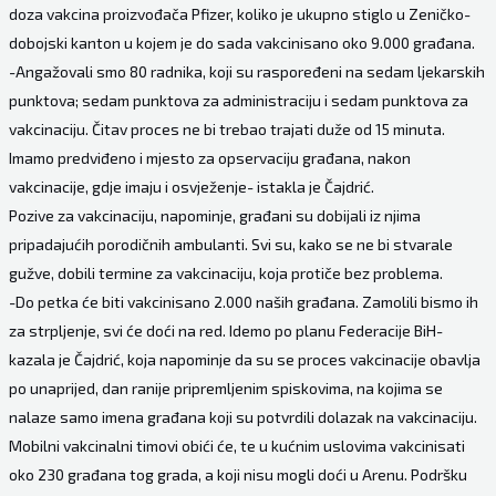
doza vakcina proizvođača Pfizer, koliko je ukupno stiglo u Zeničko-
dobojski kanton u kojem je do sada vakcinisano oko 9.000 građana.
-Angažovali smo 80 radnika, koji su raspoređeni na sedam ljekarskih
punktova; sedam punktova za administraciju i sedam punktova za
vakcinaciju. Čitav proces ne bi trebao trajati duže od 15 minuta.
Imamo predviđeno i mjesto za opservaciju građana, nakon
vakcinacije, gdje imaju i osvježenje- istakla je Čajdrić.
Pozive za vakcinaciju, napominje, građani su dobijali iz njima
pripadajućih porodičnih ambulanti. Svi su, kako se ne bi stvarale
gužve, dobili termine za vakcinaciju, koja protiče bez problema.
-Do petka će biti vakcinisano 2.000 naših građana. Zamolili bismo ih
za strpljenje, svi će doći na red. Idemo po planu Federacije BiH-
kazala je Čajdrić, koja napominje da su se proces vakcinacije obavlja
po unaprijed, dan ranije pripremljenim spiskovima, na kojima se
nalaze samo imena građana koji su potvrdili dolazak na vakcinaciju.
Mobilni vakcinalni timovi obići će, te u kućnim uslovima vakcinisati
oko 230 građana tog grada, a koji nisu mogli doći u Arenu. Podršku