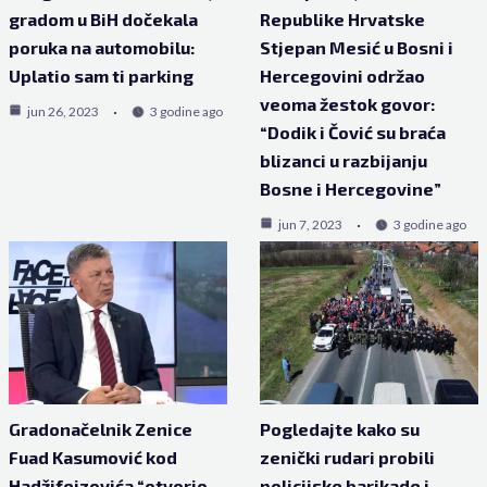
gradom u BiH dočekala
Republike Hrvatske
poruka na automobilu:
Stjepan Mesić u Bosni i
Uplatio sam ti parking
Hercegovini održao
veoma žestok govor:
jun 26, 2023
3 godine ago
“Dodik i Čović su braća
blizanci u razbijanju
Bosne i Hercegovine”
jun 7, 2023
3 godine ago
Gradonačelnik Zenice
Pogledajte kako su
Fuad Kasumović kod
zenički rudari probili
Hadžifejzovića “otvorio
policijske barikade i