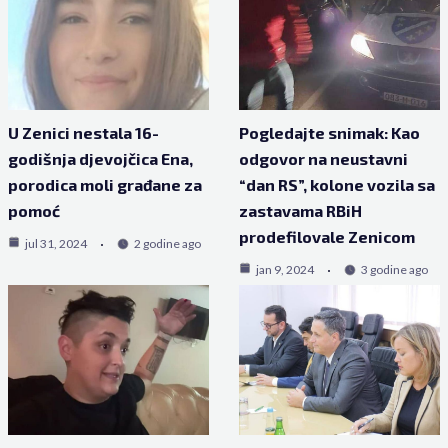
U Zenici nestala 16-
Pogledajte snimak: Kao
godišnja djevojčica Ena,
odgovor na neustavni
porodica moli građane za
“dan RS”, kolone vozila sa
pomoć
zastavama RBiH
prodefilovale Zenicom
jul 31, 2024
2 godine ago
jan 9, 2024
3 godine ago