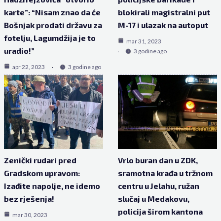
karte”: “Nisam znao da će
blokirali magistralni put
Bošnjak prodati državu za
M-17 i ulazak na autoput
fotelju, Lagumdžija je to
mar 31, 2023
uradio!”
3 godine ago
apr 22, 2023
3 godine ago
Zenički rudari pred
Vrlo buran dan u ZDK,
Gradskom upravom:
sramotna krađa u tržnom
Izađite napolje, ne idemo
centru u Jelahu, ružan
bez rješenja!
slučaj u Medakovu,
policija širom kantona
mar 30, 2023