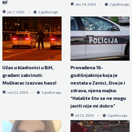
KF
dec 14, 2024
2 godine ago
jan 7, 2025
2 godine ago
Užas u kladionici u BiH,
Pronađena 16-
građani zabrinuti:
godišnjakinja koja je
Muškarac izazvao haos!
nestala u Zenici, živa je i
zdrava, njena majka:
nov 21, 2024
2 godine ago
“Halalite što se ne mogu
javiti nije mi dobro”
jul 31, 2024
2 godine ago