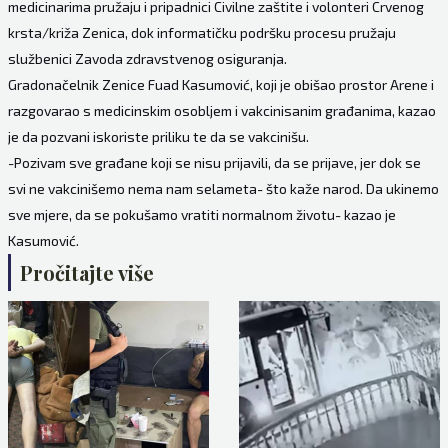
medicinarima pružaju i pripadnici Civilne zaštite i volonteri Crvenog
krsta/križa Zenica, dok informatičku podršku procesu pružaju
službenici Zavoda zdravstvenog osiguranja.
Gradonačelnik Zenice Fuad Kasumović, koji je obišao prostor Arene i
razgovarao s medicinskim osobljem i vakcinisanim građanima, kazao
je da pozvani iskoriste priliku te da se vakcinišu.
-Pozivam sve građane koji se nisu prijavili, da se prijave, jer dok se
svi ne vakcinišemo nema nam selameta- što kaže narod. Da ukinemo
sve mjere, da se pokušamo vratiti normalnom životu- kazao je
Kasumović.
Pročitajte više