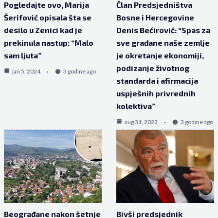
Pogledajte ovo, Marija
Član Predsjedništva
Šerifović opisala šta se
Bosne i Hercegovine
desilo u Zenici kad je
Denis Bećirović: “Spas za
prekinula nastup: “Malo
sve građane naše zemlje
sam ljuta”
je okretanje ekonomiji,
podizanje životnog
jan 5, 2024
3 godine ago
standarda i afirmacija
uspješnih privrednih
kolektiva”
aug 31, 2023
3 godine ago
Beograđane nakon šetnje
Bivši predsjednik