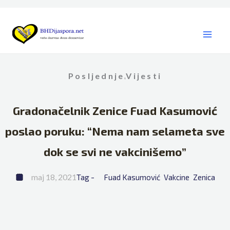
Skip
to
content
Posljednje
Vijesti
,
Gradonačelnik Zenice Fuad Kasumović
poslao poruku: “Nema nam selameta sve
dok se svi ne vakcinišemo”
maj 18, 2021
Tag - 
Fuad Kasumović
Vakcine
Zenica