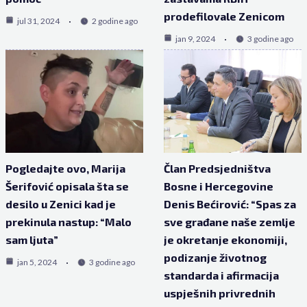
prodefilovale Zenicom
jul 31, 2024
2 godine ago
jan 9, 2024
3 godine ago
Pogledajte ovo, Marija
Član Predsjedništva
Šerifović opisala šta se
Bosne i Hercegovine
desilo u Zenici kad je
Denis Bećirović: “Spas za
prekinula nastup: “Malo
sve građane naše zemlje
sam ljuta”
je okretanje ekonomiji,
podizanje životnog
jan 5, 2024
3 godine ago
standarda i afirmacija
uspješnih privrednih