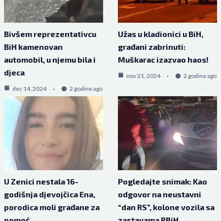
Bivšem reprezentativcu
Užas u kladionici u BiH,
BiH kamenovan
građani zabrinuti:
automobil, u njemu bila i
Muškarac izazvao haos!
djeca
nov 21, 2024
2 godine ago
dec 14, 2024
2 godine ago
U Zenici nestala 16-
Pogledajte snimak: Kao
godišnja djevojčica Ena,
odgovor na neustavni
porodica moli građane za
“dan RS”, kolone vozila sa
pomoć
zastavama RBiH