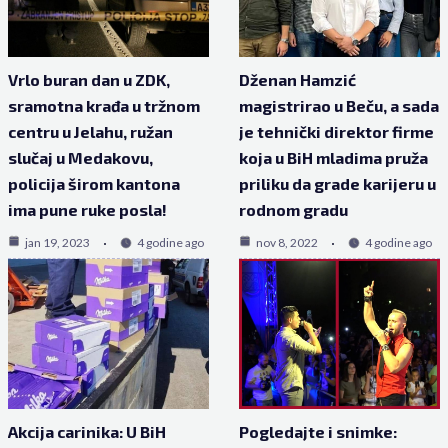
Vrlo buran dan u ZDK,
Dženan Hamzić
sramotna krađa u tržnom
magistrirao u Beču, a sada
centru u Jelahu, ružan
je tehnički direktor firme
slučaj u Medakovu,
koja u BiH mladima pruža
policija širom kantona
priliku da grade karijeru u
ima pune ruke posla!
rodnom gradu
jan 19, 2023
4 godine ago
nov 8, 2022
4 godine ago
Akcija carinika: U BiH
Pogledajte i snimke: