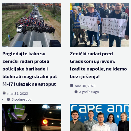
Pogledajte kako su
Zenički rudari pred
zenički rudari probili
Gradskom upravom:
policijske barikade i
Izađite napolje, ne idemo
blokirali magistralni put
bez rješenja!
M-17 i ulazak na autoput
mar 30, 2023
3 godine ago
mar 31, 2023
3 godine ago