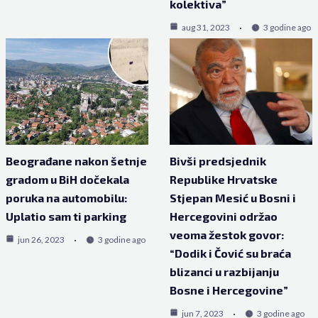
kolektiva”
aug 31, 2023
3 godine ago
Beograđane nakon šetnje
Bivši predsjednik
gradom u BiH dočekala
Republike Hrvatske
poruka na automobilu:
Stjepan Mesić u Bosni i
Uplatio sam ti parking
Hercegovini održao
veoma žestok govor:
jun 26, 2023
3 godine ago
“Dodik i Čović su braća
blizanci u razbijanju
Bosne i Hercegovine”
jun 7, 2023
3 godine ago