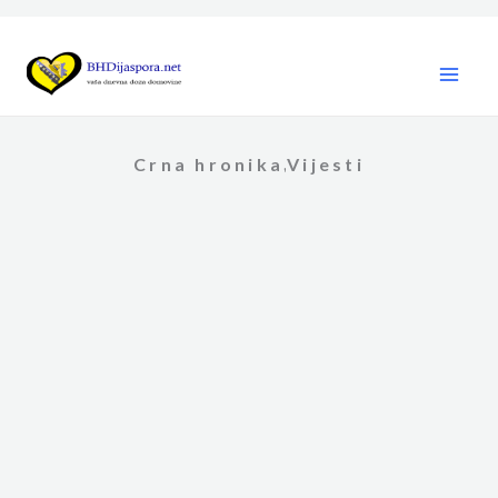
Skip
to
content
Crna hronika
Vijesti
,