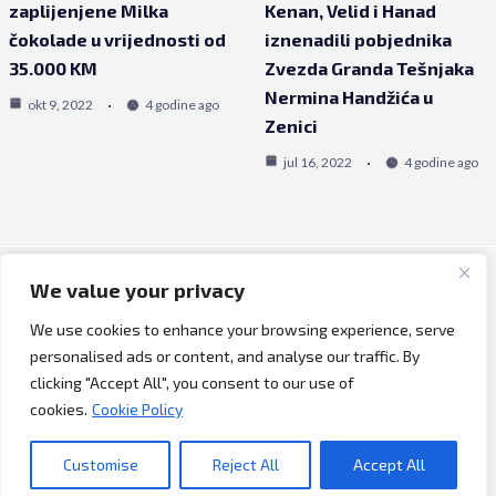
zaplijenjene Milka
Kenan, Velid i Hanad
čokolade u vrijednosti od
iznenadili pobjednika
35.000 KM
Zvezda Granda Tešnjaka
Nermina Handžića u
okt 9, 2022
4 godine ago
Zenici
jul 16, 2022
4 godine ago
We value your privacy
Copyright © 2026 Bh Dijaspora.
We use cookies to enhance your browsing experience, serve
O nama
personalised ads or content, and analyse our traffic. By
Marketing
clicking "Accept All", you consent to our use of
Uslovi korištenja
cookies.
Cookie Policy
Impressum
Kontakt
Customise
Reject All
Accept All