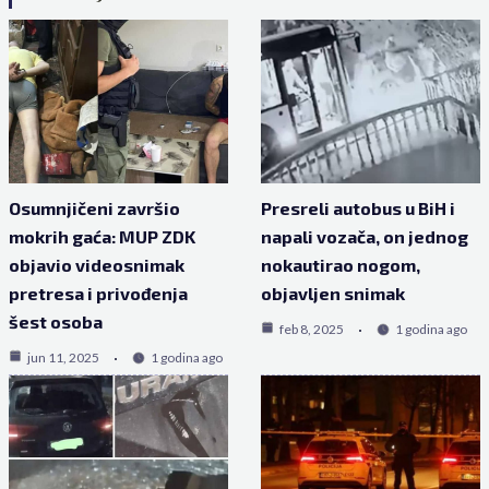
Osumnjičeni završio
Presreli autobus u BiH i
mokrih gaća: MUP ZDK
napali vozača, on jednog
objavio videosnimak
nokautirao nogom,
pretresa i privođenja
objavljen snimak
šest osoba
feb 8, 2025
1 godina ago
jun 11, 2025
1 godina ago