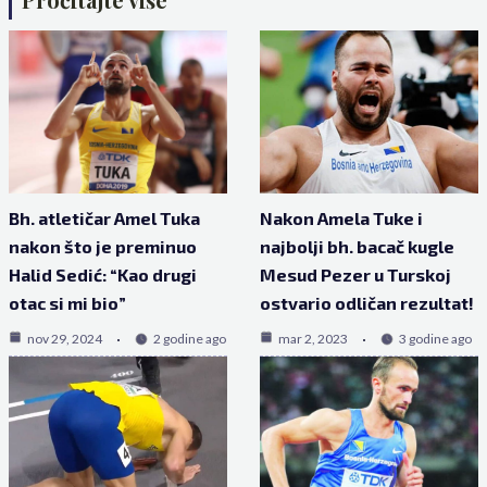
Bh. atletičar Amel Tuka
Nakon Amela Tuke i
nakon što je preminuo
najbolji bh. bacač kugle
Halid Sedić: “Kao drugi
Mesud Pezer u Turskoj
otac si mi bio”
ostvario odličan rezultat!
nov 29, 2024
2 godine ago
mar 2, 2023
3 godine ago