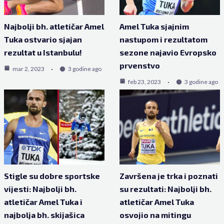
Najbolji bh. atletičar Amel
Amel Tuka sjajnim
Tuka ostvario sjajan
nastupom i rezultatom
rezultat u Istanbulu!
sezone najavio Evropsko
prvenstvo
mar 2, 2023
3 godine ago
feb 23, 2023
3 godine ago
Stigle su dobre sportske
Završena je trka i poznati
vijesti: Najbolji bh.
su rezultati: Najbolji bh.
atletičar Amel Tuka i
atletičar Amel Tuka
najbolja bh. skijašica
osvojio na mitingu