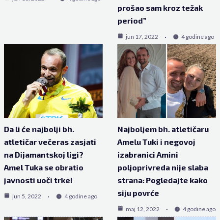
prošao sam kroz težak
period”
jun 17, 2022
4 godine ago
Da li će najbolji bh.
Najboljem bh. atletičaru
atletičar večeras zasjati
Amelu Tuki i negovoj
na Dijamantskoj ligi?
izabranici Amini
Amel Tuka se obratio
poljoprivreda nije slaba
javnosti uoči trke!
strana: Pogledajte kako
siju povrće
jun 5, 2022
4 godine ago
maj 12, 2022
4 godine ago