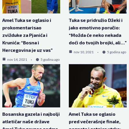
Amel Tuka se oglasio i
Tuka se pridružio Džeki i
prokomentarisao
jako emotivno poručio:
zvižduke za Pjanića i
“Možda će neko nekada
Krunića: “Bosna i
doći do tvojih brojki, ali…”
Hercegovina je uz vas”
nov 10, 2021
5 godina ago
nov 14, 2021
5 godina ago
Bosanska gazela i najbolji
Amel Tuka se oglasio
atletičar naše države
pred večerašnje finale,
Amel Tuka zauzeo sedmo
poznata i satnica utrke: