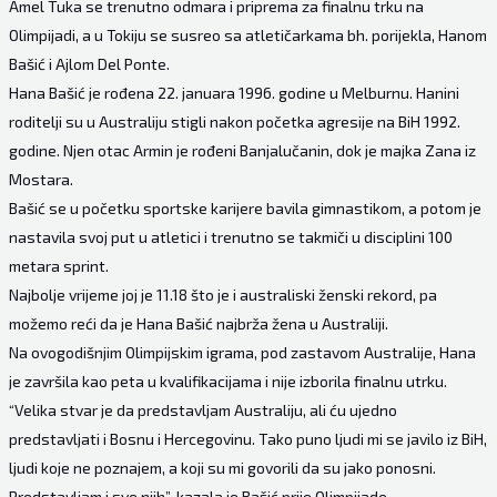
Amel Tuka se trenutno odmara i priprema za finalnu trku na
Olimpijadi, a u Tokiju se susreo sa atletičarkama bh. porijekla, Hanom
Bašić i Ajlom Del Ponte.
Hana Bašić je rođena 22. januara 1996. godine u Melburnu. Hanini
roditelji su u Australiju stigli nakon početka agresije na BiH 1992.
godine. Njen otac Armin je rođeni Banjalučanin, dok je majka Zana iz
Mostara.
Bašić se u početku sportske karijere bavila gimnastikom, a potom je
nastavila svoj put u atletici i trenutno se takmiči u disciplini 100
metara sprint.
Najbolje vrijeme joj je 11.18 što je i australiski ženski rekord, pa
možemo reći da je Hana Bašić najbrža žena u Australiji.
Na ovogodišnjim Olimpijskim igrama, pod zastavom Australije, Hana
je završila kao peta u kvalifikacijama i nije izborila finalnu utrku.
“Velika stvar je da predstavljam Australiju, ali ću ujedno
predstavljati i Bosnu i Hercegovinu. Tako puno ljudi mi se javilo iz BiH,
ljudi koje ne poznajem, a koji su mi govorili da su jako ponosni.
Predstavljam i sve njih”, kazala je Bašić prije Olimpijade.