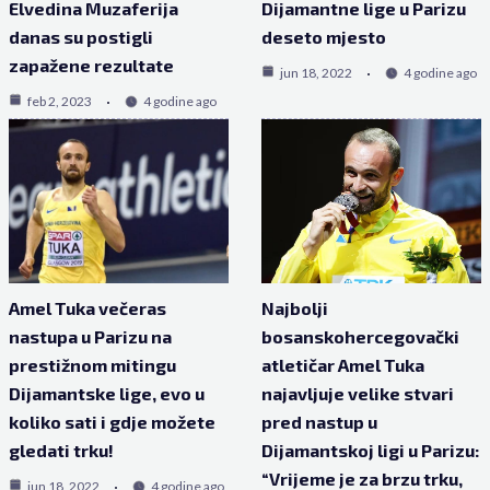
Elvedina Muzaferija
Dijamantne lige u Parizu
danas su postigli
deseto mjesto
zapažene rezultate
jun 18, 2022
4 godine ago
feb 2, 2023
4 godine ago
Amel Tuka večeras
Najbolji
nastupa u Parizu na
bosanskohercegovački
prestižnom mitingu
atletičar Amel Tuka
Dijamantske lige, evo u
najavljuje velike stvari
koliko sati i gdje možete
pred nastup u
gledati trku!
Dijamantskoj ligi u Parizu:
“Vrijeme je za brzu trku,
jun 18, 2022
4 godine ago