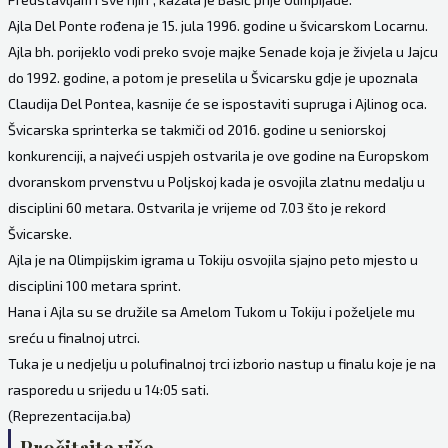
Ajla Del Ponte rođena je 15. jula 1996. godine u švicarskom Locarnu.
Ajla bh. porijeklo vodi preko svoje majke Senade koja je živjela u Jajcu
do 1992. godine, a potom je preselila u Švicarsku gdje je upoznala
Claudija Del Pontea, kasnije će se ispostaviti supruga i Ajlinog oca.
Švicarska sprinterka se takmiči od 2016. godine u seniorskoj
konkurenciji, a najveći uspjeh ostvarila je ove godine na Europskom
dvoranskom prvenstvu u Poljskoj kada je osvojila zlatnu medalju u
disciplini 60 metara. Ostvarila je vrijeme od 7.03 što je rekord
Švicarske.
Ajla je na Olimpijskim igrama u Tokiju osvojila sjajno peto mjesto u
disciplini 100 metara sprint.
Hana i Ajla su se družile sa Amelom Tukom u Tokiju i poželjele mu
sreću u finalnoj utrci.
Tuka je u nedjelju u polufinalnoj trci izborio nastup u finalu koje je na
rasporedu u srijedu u 14:05 sati.
(Reprezentacija.ba)
Pročitajte više