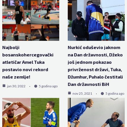
Najbolji
Nurkić oduševio jaknom
bosanskohercegovački
na Dan državnosti, Džeko
atletičar Amel Tuka
još jednom pokazao
postavio novi rekord
privrženost državi, Tuka,
naše zemlje!
Džumhur, Puhalo čestitali
Dan državnosti BiH
jan 30, 2022
5 godina ago
nov 25, 2021
5 godina ago