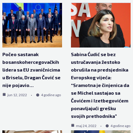
Počeo sastanak
Sabina Ćudić se bez
bosanskohercegovačkih
ustručavanja žestoko
lidera sa EU zvaničnicima
obrušila na predsjednika
u Briselu, Dragan Čović se
Evropskog vijeća:
nije pojavio…
“Sramotna je činjenica da
se Michel sastajao sa
jun 12, 2022
4 godine ago
Čovićem i Izetbegovićem
ponavljajući grešku
svojih prethodnika”
maj 24, 2022
4 godine ago