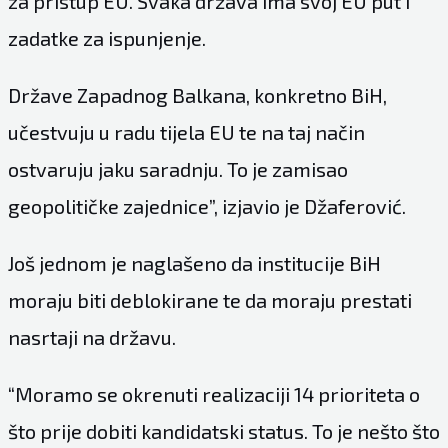
za pristup EU. Svaka država ima svoj EU put i
zadatke za ispunjenje.
Države Zapadnog Balkana, konkretno BiH,
učestvuju u radu tijela EU te na taj način
ostvaruju jaku saradnju. To je zamisao
geopolitičke zajednice”, izjavio je Džaferović.
Još jednom je naglašeno da institucije BiH
moraju biti deblokirane te da moraju prestati
nasrtaji na državu.
“Moramo se okrenuti realizaciji 14 prioriteta o
što prije dobiti kandidatski status. To je nešto što