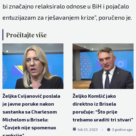
bi značajno relaksiralo odnose u BiH i pojačalo
entuzijazam za rješavanjem krize”, poručeno je.
Pročitajte više
Željka Cvijanović poslala
Željko Komšić jako
je javne poruke nakon
direktno iz Brisela
sastanka sa Charlesom
poručuje: “Što prije
Michelom u Briselu:
trebamo uraditi tri stvari”
“Čovjek nije spomenuo
feb 15, 2023
3 godine ago
sankcije”