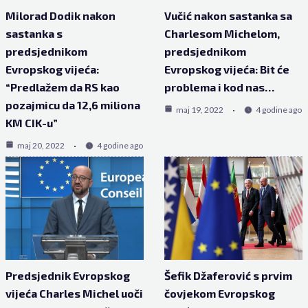
Milorad Dodik nakon
Vučić nakon sastanka sa
sastanka s
Charlesom Michelom,
predsjednikom
predsjednikom
Evropskog vijeća:
Evropskog vijeća: Bit će
“Predlažem da RS kao
problema i kod nas…
pozajmicu da 12,6 miliona
maj 19, 2022
4 godine ago
KM CIK-u”
maj 20, 2022
4 godine ago
Predsjednik Evropskog
Šefik Džaferović s prvim
vijeća Charles Michel uoči
čovjekom Evropskog