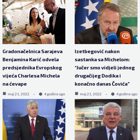
Gradonačelnica Sarajeva
Izetbegović nakon
Benjamina Karić odvela
sastanka sa Michelom:
predsjednika Evropskog
“Jučer smo vidjeli jednog
vijeća Charlesa Michela
drugačijeg Dodika i
na ćevape
konačno danas Čovića”
maj 21, 2022
4 godine ago
maj 21, 2022
4 godine ago