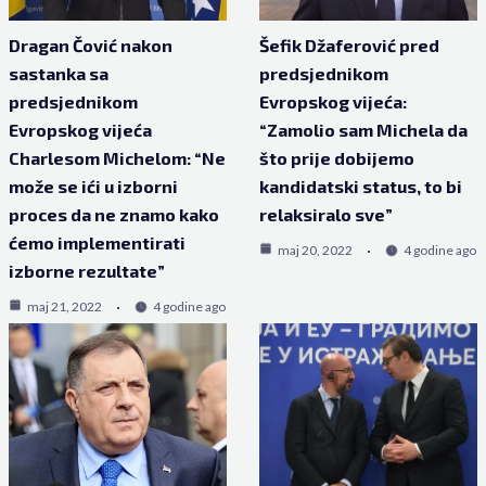
Dragan Čović nakon
Šefik Džaferović pred
sastanka sa
predsjednikom
predsjednikom
Evropskog vijeća:
Evropskog vijeća
“Zamolio sam Michela da
Charlesom Michelom: “Ne
što prije dobijemo
može se ići u izborni
kandidatski status, to bi
proces da ne znamo kako
relaksiralo sve”
ćemo implementirati
maj 20, 2022
4 godine ago
izborne rezultate”
maj 21, 2022
4 godine ago