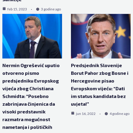
feb 15, 2023
3 godine ago
Nermin Ogrešević uputio
Predsjednik Slovenije
otvoreno pismo
Borut Pahor zbog Bosne i
predsjedniku Evropskog
Hercegovine pisao
vijeća zbog Christiana
Evropskom vijeću: “Dati
Schmidta: “Posebno
im status kandidata bez
zabrinjava činjenica da
uvjeta!”
visoki predstavnik
jun 16, 2022
4 godine ago
razmatra mogućnost
nametanja i političkih