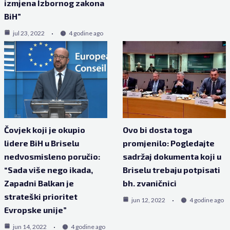
izmjena Izbornog zakona
BiH”
jul 23, 2022
4 godine ago
Čovjek koji je okupio
Ovo bi dosta toga
lidere BiH u Briselu
promjenilo: Pogledajte
nedvosmisleno poručio:
sadržaj dokumenta koji u
“Sada više nego ikada,
Briselu trebaju potpisati
Zapadni Balkan je
bh. zvaničnici
strateški prioritet
jun 12, 2022
4 godine ago
Evropske unije”
jun 14, 2022
4 godine ago