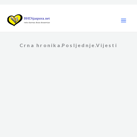
Skip
to
content
Crna hronika
Posljednje
Vijesti
,
,