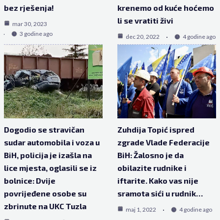
bez rješenja!
krenemo od kuće hoćemo
li se vratiti živi
mar 30, 2023
3 godine ago
dec 20, 2022
4 godine ago
Dogodio se stravičan
Zuhdija Topić ispred
sudar automobila i voza u
zgrade Vlade Federacije
BiH, policija je izašla na
BiH: Žalosno je da
lice mjesta, oglasili se iz
obilazite rudnike i
bolnice: Dvije
iftarite. Kako vas nije
povrijeđene osobe su
sramota sići u rudnik…
zbrinute na UKC Tuzla
maj 1, 2022
4 godine ago