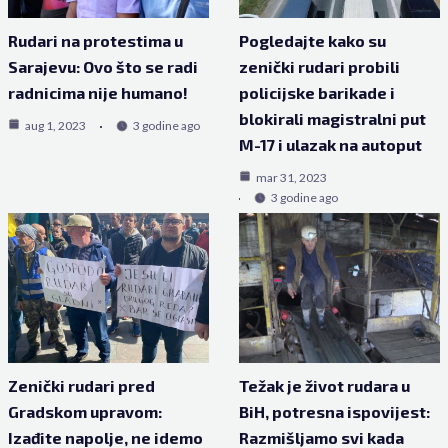
Rudari na protestima u
Pogledajte kako su
Sarajevu: Ovo što se radi
zenički rudari probili
radnicima nije humano!
policijske barikade i
blokirali magistralni put
aug 1, 2023
3 godine ago
M-17 i ulazak na autoput
mar 31, 2023
3 godine ago
Zenički rudari pred
Težak je život rudara u
Gradskom upravom:
BiH, potresna ispovijest:
Izađite napolje, ne idemo
Razmišljamo svi kada