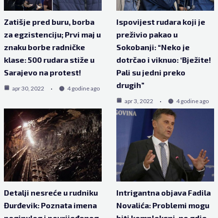
Zatišje pred buru, borba
Ispovijest rudara koji je
za egzistenciju; Prvi maj u
preživio pakao u
znaku borbe radničke
Sokobanji: “Neko je
klase: 500 rudara stiže u
dotrčao i viknuo: ‘Bježite!
Sarajevo na protest!
Pali su jedni preko
drugih”
apr 30, 2022
4 godine ago
apr 3, 2022
4 godine ago
Detalji nesreće u rudniku
Intrigantna objava Fadila
Đurđevik: Poznata imena
Novalića: Problemi mogu
poginulog i povrijeđenog
biti kompleksni, no gdje