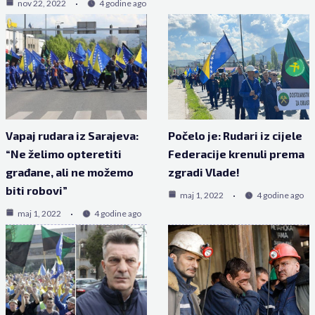
nov 22, 2022
4 godine ago
Vapaj rudara iz Sarajeva:
Počelo je: Rudari iz cijele
“Ne želimo opteretiti
Federacije krenuli prema
građane, ali ne možemo
zgradi Vlade!
biti robovi”
maj 1, 2022
4 godine ago
maj 1, 2022
4 godine ago