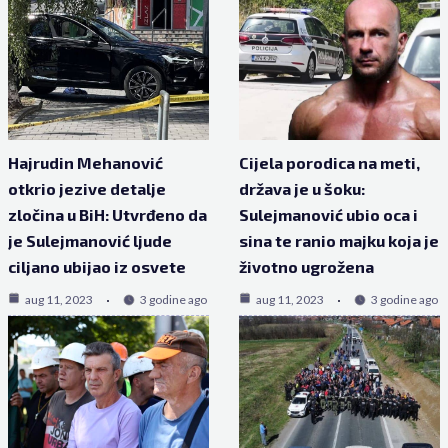
Hajrudin Mehanović
Cijela porodica na meti,
otkrio jezive detalje
država je u šoku:
zločina u BiH: Utvrđeno da
Sulejmanović ubio oca i
je Sulejmanović ljude
sina te ranio majku koja je
ciljano ubijao iz osvete
životno ugrožena
aug 11, 2023
3 godine ago
aug 11, 2023
3 godine ago