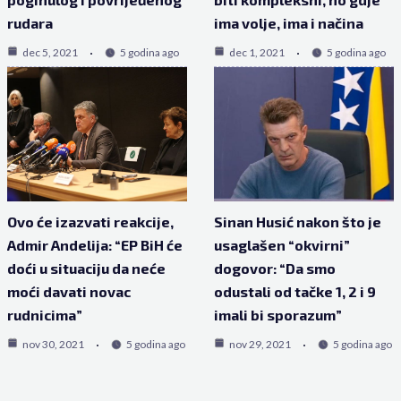
rudara
ima volje, ima i načina
dec 5, 2021
5 godina ago
dec 1, 2021
5 godina ago
Ovo će izazvati reakcije,
Sinan Husić nakon što je
Admir Andelija: “EP BiH će
usaglašen “okvirni”
doći u situaciju da neće
dogovor: “Da smo
moći davati novac
odustali od tačke 1, 2 i 9
rudnicima”
imali bi sporazum”
nov 30, 2021
5 godina ago
nov 29, 2021
5 godina ago