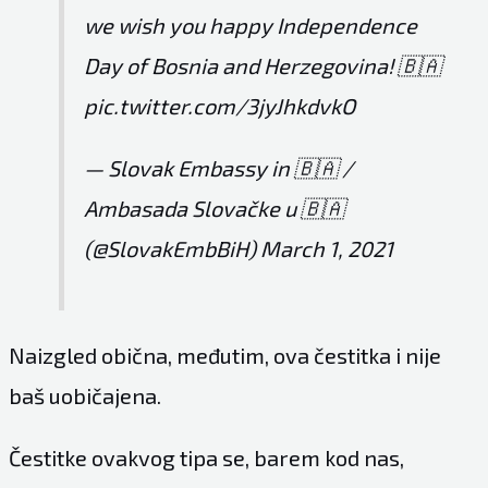
we wish you happy Independence
Day of Bosnia and Herzegovina! 🇧🇦
pic.twitter.com/3jyJhkdvkO
— Slovak Embassy in 🇧🇦 /
Ambasada Slovačke u 🇧🇦
(@SlovakEmbBiH)
March 1, 2021
Naizgled obična, međutim, ova čestitka i nije
baš uobičajena.
Čestitke ovakvog tipa se, barem kod nas,