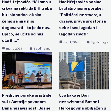
Hadžifejzovića: “Mi smo u
Hadžifejzovića poslao
crkvama rekli da BiH treba
brutalno jasne poruke:
biti slobodna, a kako
“Političari ne stvaraju
ćemo se mi u njoj
državu, prave prostor za
dogovarati – to je do nas.
sebe i svoj ugodan i
Djeco, ne učite od nas
lagodan život!”
starih…”
mar 1, 2023
3 godine ago
mar 1, 2023
3 godine ago
Predivne poruke pristigle
Evo kako je Dan
su iz Austrije povodom
nezavisnosti Bosne i
Dana nezavisnosti Bosne
Hercegovine obilježen u