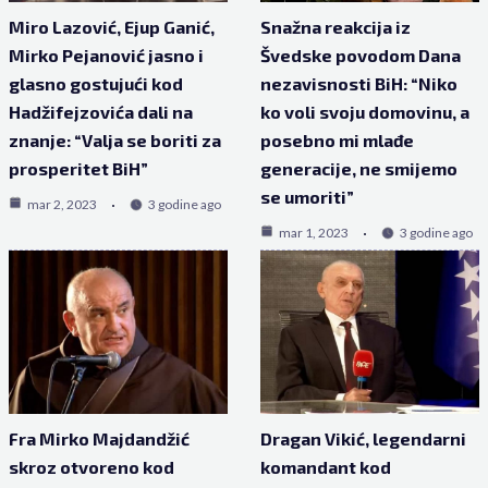
Miro Lazović, Ejup Ganić,
Snažna reakcija iz
Mirko Pejanović jasno i
Švedske povodom Dana
glasno gostujući kod
nezavisnosti BiH: “Niko
Hadžifejzovića dali na
ko voli svoju domovinu, a
znanje: “Valja se boriti za
posebno mi mlađe
prosperitet BiH”
generacije, ne smijemo
se umoriti”
mar 2, 2023
3 godine ago
mar 1, 2023
3 godine ago
Fra Mirko Majdandžić
Dragan Vikić, legendarni
skroz otvoreno kod
komandant kod