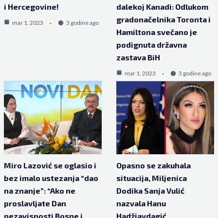
i Hercegovine!
dalekoj Kanadi: Odlukom
gradonačelnika Toronta i
mar 1, 2023
3 godine ago
Hamiltona svečano je
podignuta državna
zastava BiH
mar 1, 2023
3 godine ago
Miro Lazović se oglasio i
Opasno se zakuhala
bez imalo ustezanja “dao
situacija, Miljenica
na znanje”: “Ako ne
Dodika Sanja Vulić
proslavljate Dan
nazvala Hanu
nezavisnosti Bosne i
Hadžiavdagić