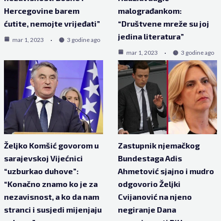
Hercegovine barem
malograđankom:
ćutite, nemojte vrijeđati”
“Društvene mreže su joj
jedina literatura”
mar 1, 2023
3 godine ago
mar 1, 2023
3 godine ago
Željko Komšić govorom u
Zastupnik njemačkog
sarajevskoj Vijećnici
Bundestaga Adis
“uzburkao duhove”:
Ahmetović sjajno i mudro
“Konačno znamo ko je za
odgovorio Željki
nezavisnost, a ko da nam
Cvijanović na njeno
stranci i susjedi mijenjaju
negiranje Dana