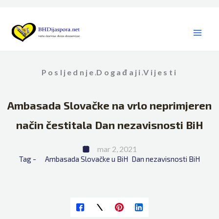
Skip
to
content
Posljednje
Događaji
Vijesti
,
,
Ambasada Slovačke na vrlo neprimjeren
način čestitala Dan nezavisnosti BiH
mar 2, 2021
Tag - 
Ambasada Slovačke u BiH
Dan nezavisnosti BiH