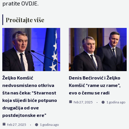
pratite
OVDJE
.
Pročitajte više
Željko Komšić
Denis Bećirović i Željko
nedvosmisleno otkriva
Komšić “rame uz rame”,
šta nas čeka: “Stvarnost
evo o čemu se radi
koja slijedi biće potpuno
feb 27, 2025
1 godina ago
drugačija od ove
postdejtonske ere”
feb 27, 2025
1 godina ago