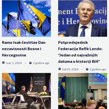
Ramo Isak čestitao Dan
Potpredsjednik
nezavisnosti Bosne i
Federacije Refik Lendo:
Hercegovine
“Jedan od najvažnijih
datuma u historiji BiH”
mar 1, 2024
2 godine ago
feb 25, 2024
2 godine ago