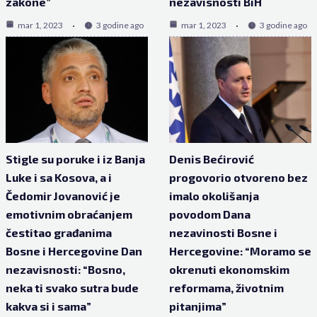
zakone”
nezavisnosti BiH
mar 1, 2023
3 godine ago
mar 1, 2023
3 godine ago
Stigle su poruke i iz Banja
Denis Bećirović
Luke i sa Kosova, a i
progovorio otvoreno bez
Čedomir Jovanović je
imalo okolišanja
emotivnim obraćanjem
povodom Dana
čestitao građanima
nezavinosti Bosne i
Bosne i Hercegovine Dan
Hercegovine: “Moramo se
nezavisnosti: “Bosno,
okrenuti ekonomskim
neka ti svako sutra bude
reformama, životnim
kakva si i sama”
pitanjima”