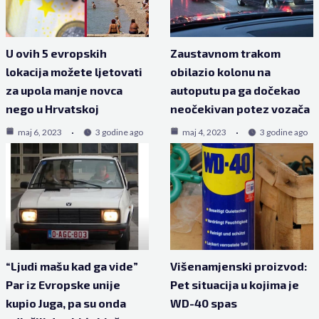
U ovih 5 evropskih
Zaustavnom trakom
lokacija možete ljetovati
obilazio kolonu na
za upola manje novca
autoputu pa ga dočekao
nego u Hrvatskoj
neočekivan potez vozača
maj 6, 2023
3 godine ago
maj 4, 2023
3 godine ago
“Ljudi mašu kad ga vide”
Višenamjenski proizvod:
Par iz Evropske unije
Pet situacija u kojima je
kupio Juga, pa su onda
WD-40 spas