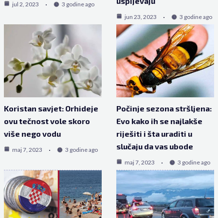
uspijevaju
jul 2, 2023
3 godine ago
jun 23, 2023
3 godine ago
Koristan savjet: Orhideje
Počinje sezona stršljena:
ovu tečnost vole skoro
Evo kako ih se najlakše
više nego vodu
riješiti i šta uraditi u
slučaju da vas ubode
maj 7, 2023
3 godine ago
maj 7, 2023
3 godine ago