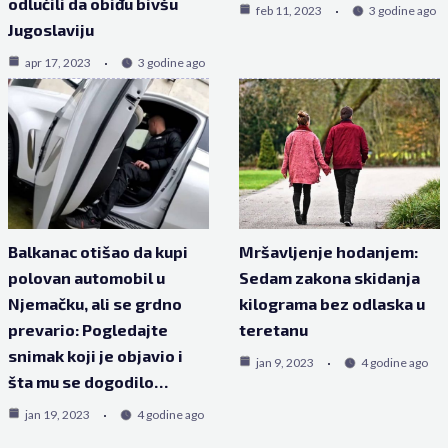
odlučili da obiđu bivšu
feb 11, 2023
3 godine ago
Jugoslaviju
apr 17, 2023
3 godine ago
Balkanac otišao da kupi
Mršavljenje hodanjem:
polovan automobil u
Sedam zakona skidanja
Njemačku, ali se grdno
kilograma bez odlaska u
prevario: Pogledajte
teretanu
snimak koji je objavio i
jan 9, 2023
4 godine ago
šta mu se dogodilo…
jan 19, 2023
4 godine ago