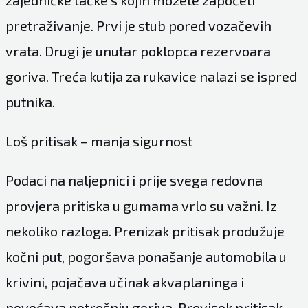
zajedničke tačke s kojih možete započeti
pretraživanje. Prvi je stub pored vozačevih
vrata. Drugi je unutar poklopca rezervoara
goriva. Treća kutija za rukavice nalazi se ispred
putnika.
Loš pritisak – manja sigurnost
Podaci na naljepnici i prije svega redovna
provjera pritiska u gumama vrlo su važni. Iz
nekoliko razloga. Prenizak pritisak produžuje
kočni put, pogoršava ponašanje automobila u
krivini, pojačava učinak akvaplaninga i
povećava potrošnju goriva. Previsok pritisak