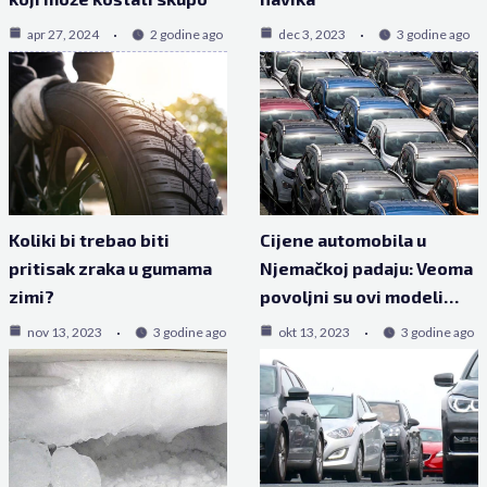
apr 27, 2024
2 godine ago
dec 3, 2023
3 godine ago
Koliki bi trebao biti
Cijene automobila u
pritisak zraka u gumama
Njemačkoj padaju: Veoma
zimi?
povoljni su ovi modeli…
nov 13, 2023
3 godine ago
okt 13, 2023
3 godine ago