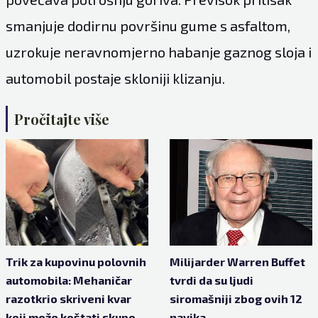
smanjuje dodirnu površinu gume s asfaltom,
uzrokuje neravnomjerno habanje gaznog sloja i
automobil postaje skloniji klizanju.
Pročitajte više
Trik za kupovinu polovnih
Milijarder Warren Buffet
automobila: Mehaničar
tvrdi da su ljudi
razotkrio skriveni kvar
siromašniji zbog ovih 12
koji može koštati skupo
navika