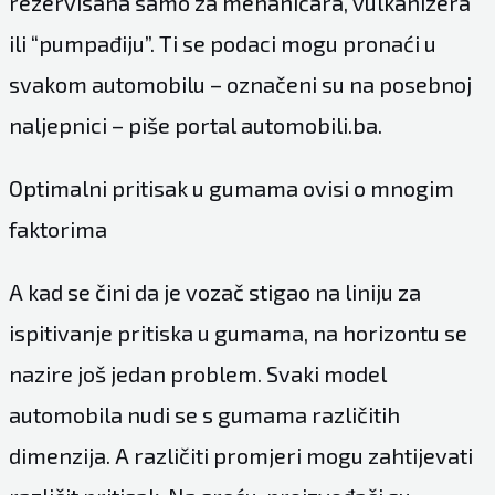
rezervisana samo za mehaničara, vulkanizera
ili “pumpađiju”. Ti se podaci mogu pronaći u
svakom automobilu – označeni su na posebnoj
naljepnici – piše portal automobili.ba.
Optimalni pritisak u gumama ovisi o mnogim
faktorima
A kad se čini da je vozač stigao na liniju za
ispitivanje pritiska u gumama, na horizontu se
nazire još jedan problem. Svaki model
automobila nudi se s gumama različitih
dimenzija. A različiti promjeri mogu zahtijevati