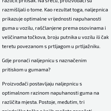
različit pritisak. Na sreću, proizvođači su
razmišljali o tome. Kao rezultat toga, naljepnica
prikazuje optimalne vrijednosti napuhanosti
guma u vozilu, raščlanjene prema osovinama i
veličinama točkova, broju putnika u vozilu ili čak
teretu povezanom s prtljagom u prtljažniku.
Gdje pronaći naljepnicu s naznačenim
pritiskom u gumama?
Proizvođači postavljaju naljepnicu s
optimalnom razinom napuhanosti guma na
različita mjesta. Postoje, međutim, tri