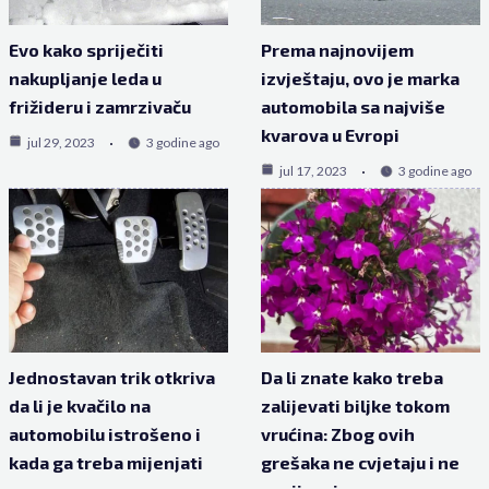
Evo kako spriječiti
Prema najnovijem
nakupljanje leda u
izvještaju, ovo je marka
frižideru i zamrzivaču
automobila sa najviše
kvarova u Evropi
jul 29, 2023
3 godine ago
jul 17, 2023
3 godine ago
Jednostavan trik otkriva
Da li znate kako treba
da li je kvačilo na
zalijevati biljke tokom
automobilu istrošeno i
vrućina: Zbog ovih
kada ga treba mijenjati
grešaka ne cvjetaju i ne