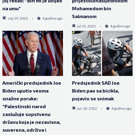
joj rekao: “BiH mi je uvijek
prijestolonasljednikom
na umu”
Mohamedom bin
Salmanom
sep 19, 2022
4 godine ago
jul 15, 2022
4 godine ago
Američki predsjednik Joe
Predsjednik SAD Joe
Biden uputio veoma
Biden pao sa bicikla,
snažne poruke:
pojavio se snimak
“Palestinski narod
jun 18, 2022
4 godine ago
zaslužuje sopstvenu
državu koja je nezavisna,
suverena, održiva i