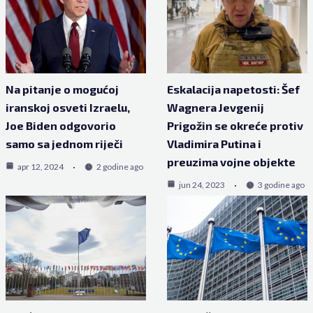
Na pitanje o mogućoj
Eskalacija napetosti: Šef
iranskoj osveti Izraelu,
Wagnera Jevgenij
Joe Biden odgovorio
Prigožin se okreće protiv
samo sa jednom riječi
Vladimira Putina i
preuzima vojne objekte
apr 12, 2024
2 godine ago
jun 24, 2023
3 godine ago