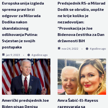
Evropska unija izgleda
Predsjednik RS-a Milorad
sprema pravi brzi
Dodik se obrušio, uopšte
odgovor za Milorada
ne krije koliko je
Dodika nakon
nezadovoljan:
skandaloznog
“Provokacija je Joe
odlikovanja Putina:
Bidenova čestitka za Dan
Svjestan je svojih
državnosti BiH
postupaka
nov 24, 2022
4 godine ago
jan 9, 2023
4 godine ago
Američki predsjednik Joe
Amra Šabić-El-Rayess
Biden pisao Denisu
razgovarala sa