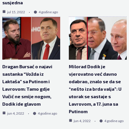
susjedna
jul 15, 2022
4 godine ago
Dragan Bursać o najavi
Milorad Dodik je
sastanka “Vožda iz
vjerovatno već davno
Laktaša” sa Putinom i
odabrao, znalo se da se
Lavrovom: Tamo gdje
“nešto iza brda valja”: U
Vučić ne smije nogom,
utorak se sastaje s
Dodik ide glavom
Lavrovom, a 17. juna sa
Putinom
jun 4, 2022
4 godine ago
jun 4, 2022
4 godine ago