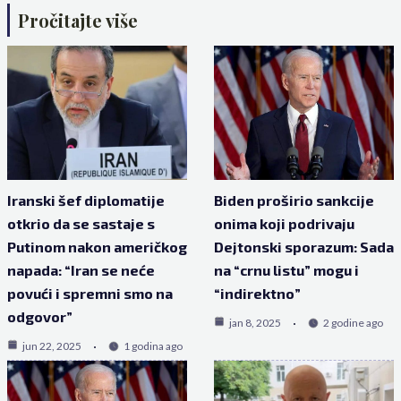
Pročitajte više
Iranski šef diplomatije
Biden proširio sankcije
otkrio da se sastaje s
onima koji podrivaju
Putinom nakon američkog
Dejtonski sporazum: Sada
napada: “Iran se neće
na “crnu listu” mogu i
povući i spremni smo na
“indirektno”
odgovor”
jan 8, 2025
2 godine ago
jun 22, 2025
1 godina ago