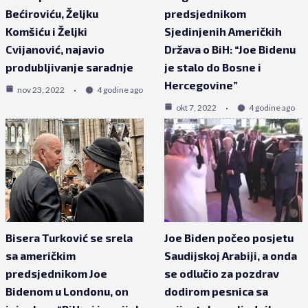
Bećiroviću, Željku
predsjednikom
Komšiću i Željki
Sjedinjenih Američkih
Cvijanović, najavio
Država o BiH: “Joe Bidenu
produbljivanje saradnje
je stalo do Bosne i
Hercegovine”
nov 23, 2022
4 godine ago
okt 7, 2022
4 godine ago
Bisera Turković se srela
Joe Biden počeo posjetu
sa američkim
Saudijskoj Arabiji, a onda
predsjednikom Joe
se odlučio za pozdrav
Bidenom u Londonu, on
dodirom pesnica sa