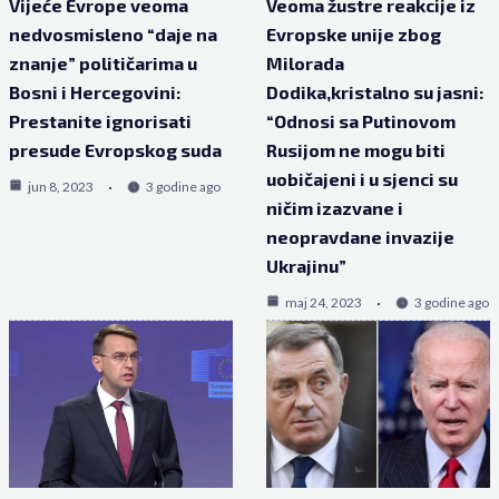
Vijeće Evrope veoma
Veoma žustre reakcije iz
nedvosmisleno “daje na
Evropske unije zbog
znanje” političarima u
Milorada
Bosni i Hercegovini:
Dodika,kristalno su jasni:
Prestanite ignorisati
“Odnosi sa Putinovom
presude Evropskog suda
Rusijom ne mogu biti
uobičajeni i u sjenci su
jun 8, 2023
3 godine ago
ničim izazvane i
neopravdane invazije
Ukrajinu”
maj 24, 2023
3 godine ago