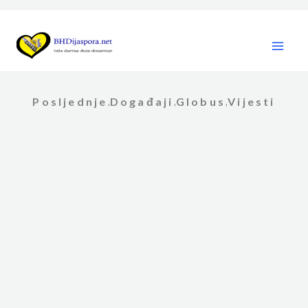
Skip
to
content
Posljednje
Događaji
Globus
Vijesti
,
,
,