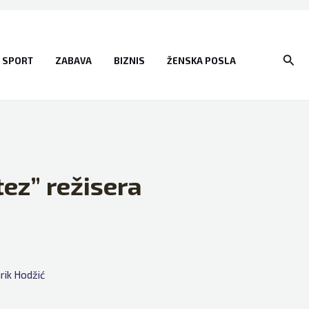
Sear
SPORT
ZABAVA
BIZNIS
ŽENSKA POSLA
tez” režisera
rik Hodžić