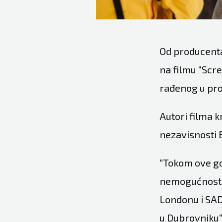
Od producenta 
na filmu “Scre
rađenog u pro
Autori filma 
nezavisnosti 
“Tokom ove go
nemogućnosti 
Londonu i SAD-
u Dubrovniku”