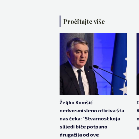
Pročitajte više
Željko Komšić
D
nedvosmisleno otkriva šta
K
nas čeka: “Stvarnost koja
o
slijedi biće potpuno
drugačija od ove