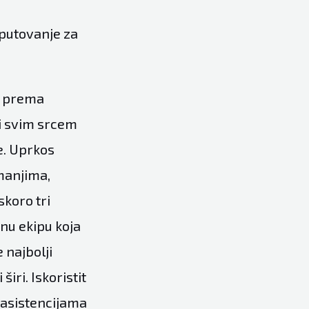
 putovanje za
ju prema
ji svim srcem
e. Uprkos
manjima,
skoro tri
anu ekipu koja
 najbolji
širi. Iskoristit
 asistencijama