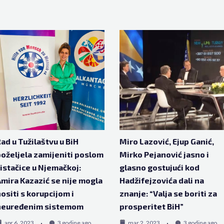
ad u Tužilaštvu u BiH
Miro Lazović, Ejup Ganić,
oželjela zamijeniti poslom
Mirko Pejanović jasno i
istačice u Njemačkoj:
glasno gostujući kod
mira Kazazić se nije mogla
Hadžifejzovića dali na
ositi s korupcijom i
znanje: “Valja se boriti za
neuređenim sistemom
prosperitet BiH”
apr 6, 2023
3 godine ago
mar 2, 2023
3 godine ago