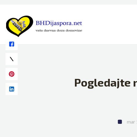
Skip
to
content
Pogledajte n
mar 