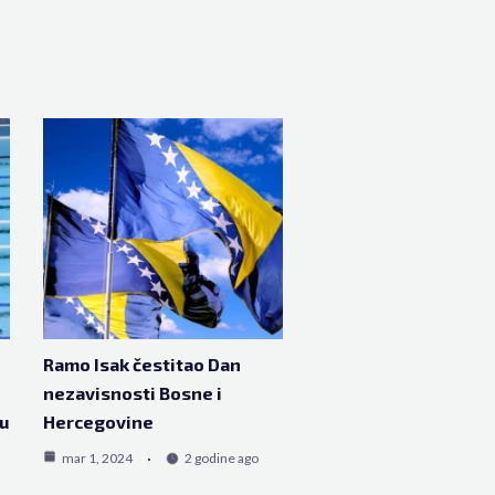
Ramo Isak čestitao Dan
nezavisnosti Bosne i
u
Hercegovine
mar 1, 2024
2 godine ago