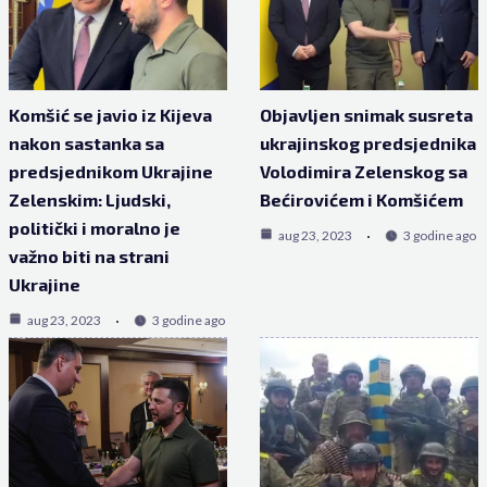
Komšić se javio iz Kijeva
Objavljen snimak susreta
nakon sastanka sa
ukrajinskog predsjednika
predsjednikom Ukrajine
Volodimira Zelenskog sa
Zelenskim: Ljudski,
Bećirovićem i Komšićem
politički i moralno je
aug 23, 2023
3 godine ago
važno biti na strani
Ukrajine
aug 23, 2023
3 godine ago