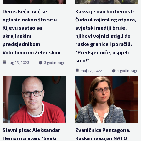
Denis Bećirović se
Kakva je ovo borbenost:
oglasio nakon što se u
Čudo ukrajinskog otpora,
Kijevu sastao sa
svjetski mediji bruje,
ukrajinskim
njihovi vojnici stigli do
predsjednikom
ruske granice i poručili:
Volodimirom Zelenskim
“Predsjedniče, uspjeli
smo!”
aug 23, 2023
3 godine ago
maj 17, 2022
4 godine ago
Slavni pisac Aleksandar
Zvaničnica Pentagona:
Hemon izravan: “Svaki
Ruska invazija i NATO