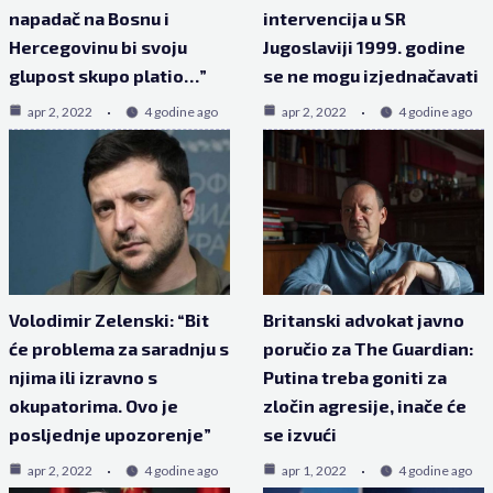
napadač na Bosnu i
intervencija u SR
Hercegovinu bi svoju
Jugoslaviji 1999. godine
glupost skupo platio…”
se ne mogu izjednačavati
apr 2, 2022
4 godine ago
apr 2, 2022
4 godine ago
Volodimir Zelenski: “Bit
Britanski advokat javno
će problema za saradnju s
poručio za The Guardian:
njima ili izravno s
Putina treba goniti za
okupatorima. Ovo je
zločin agresije, inače će
posljednje upozorenje”
se izvući
apr 2, 2022
4 godine ago
apr 1, 2022
4 godine ago