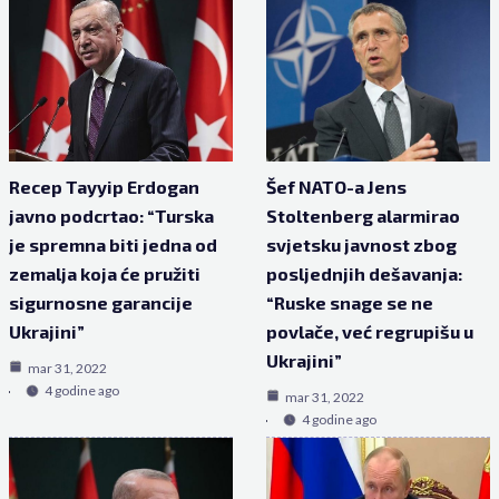
Recep Tayyip Erdogan
Šef NATO-a Jens
javno podcrtao: “Turska
Stoltenberg alarmirao
je spremna biti jedna od
svjetsku javnost zbog
zemalja koja će pružiti
posljednjih dešavanja:
sigurnosne garancije
“Ruske snage se ne
Ukrajini”
povlače, već regrupišu u
Ukrajini”
mar 31, 2022
4 godine ago
mar 31, 2022
4 godine ago