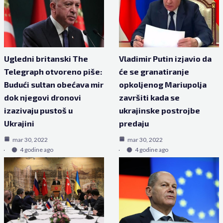
Ugledni britanski The
Vladimir Putin izjavio da
Telegraph otvoreno piše:
će se granatiranje
Budući sultan obećava mir
opkoljenog Mariupolja
dok njegovi dronovi
završiti kada se
izazivaju pustoš u
ukrajinske postrojbe
Ukrajini
predaju
mar 30, 2022
mar 30, 2022
4 godine ago
4 godine ago