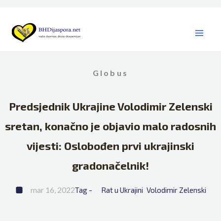
Skip
to
content
Globus
Predsjednik Ukrajine Volodimir Zelenski
sretan, konačno je objavio malo radosnih
vijesti: Oslobođen prvi ukrajinski
gradonačelnik!
mar 16, 2022
Tag - 
Rat u Ukrajini
Volodimir Zelenski