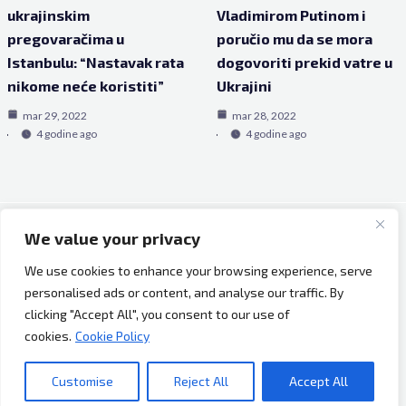
ukrajinskim
Vladimirom Putinom i
pregovaračima u
poručio mu da se mora
Istanbulu: “Nastavak rata
dogovoriti prekid vatre u
nikome neće koristiti”
Ukrajini
mar 29, 2022
mar 28, 2022
4 godine ago
4 godine ago
We value your privacy
Copyright © 2026 Bh Dijaspora.
We use cookies to enhance your browsing experience, serve
O nama
personalised ads or content, and analyse our traffic. By
Marketing
clicking "Accept All", you consent to our use of
Uslovi korištenja
cookies.
Cookie Policy
Impressum
Kontakt
Customise
Reject All
Accept All