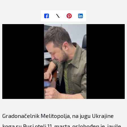
Gradonačelnik Melitopolja, na jugu Ukrajine
koga su Rusi oteli 11. marta, oslobođen je, javile