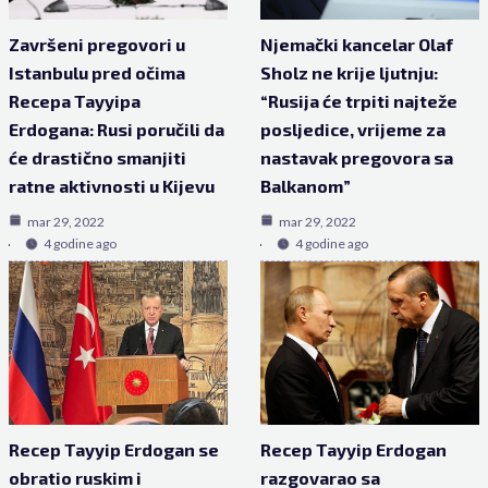
Završeni pregovori u
Njemački kancelar Olaf
Istanbulu pred očima
Sholz ne krije ljutnju:
Recepa Tayyipa
“Rusija će trpiti najteže
Erdogana: Rusi poručili da
posljedice, vrijeme za
će drastično smanjiti
nastavak pregovora sa
ratne aktivnosti u Kijevu
Balkanom”
mar 29, 2022
mar 29, 2022
4 godine ago
4 godine ago
Recep Tayyip Erdogan se
Recep Tayyip Erdogan
obratio ruskim i
razgovarao sa