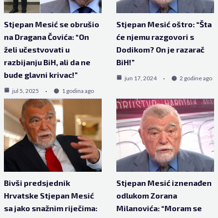
Stjepan Mesić se obrušio
Stjepan Mesić oštro: “Šta
na Dragana Čovića: “On
će njemu razgovori s
želi učestvovati u
Dodikom? On je razarač
razbijanju BiH, ali da ne
BiH!”
bude glavni krivac!”
jun 17, 2024
2 godine ago
jul 5, 2025
1 godina ago
Bivši predsjednik
Stjepan Mesić iznenađen
Hrvatske Stjepan Mesić
odlukom Zorana
sa jako snažnim riječima:
Milanovića: “Moram se