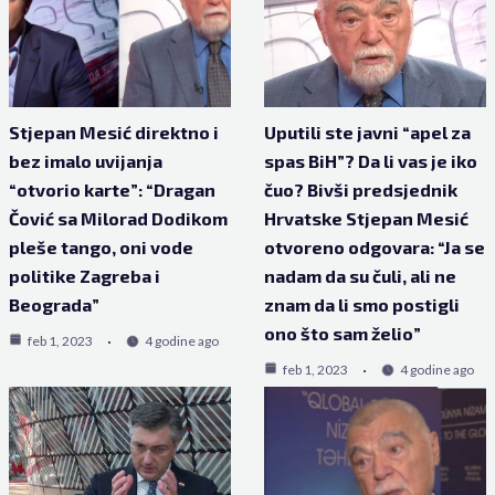
Stjepan Mesić direktno i
Uputili ste javni “apel za
bez imalo uvijanja
spas BiH”? Da li vas je iko
“otvorio karte”: “Dragan
čuo? Bivši predsjednik
Čović sa Milorad Dodikom
Hrvatske Stjepan Mesić
pleše tango, oni vode
otvoreno odgovara: “Ja se
politike Zagreba i
nadam da su čuli, ali ne
Beograda”
znam da li smo postigli
ono što sam želio”
feb 1, 2023
4 godine ago
feb 1, 2023
4 godine ago