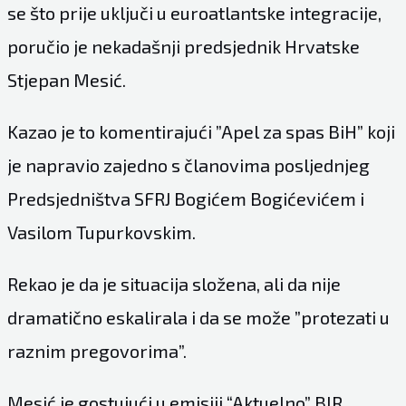
se što prije uključi u euroatlantske integracije,
poručio je nekadašnji predsjednik Hrvatske
Stjepan Mesić.
Kazao je to komentirajući ”Apel za spas BiH” koji
je napravio zajedno s članovima posljednjeg
Predsjedništva SFRJ Bogićem Bogićevićem i
Vasilom Tupurkovskim.
Rekao je da je situacija složena, ali da nije
dramatično eskalirala i da se može ”protezati u
raznim pregovorima”.
Mesić je gostujući u emisiji “Aktuelno” BIR