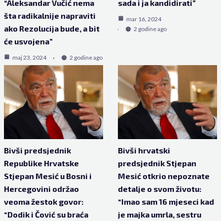
“Aleksandar Vučić nema
sada i ja kandidirati”
šta radikalnije napraviti
mar 16, 2024
ako Rezolucija bude, a bit
2 godine ago
će usvojena”
maj 23, 2024
2 godine ago
Bivši predsjednik
Bivši hrvatski
Republike Hrvatske
predsjednik Stjepan
Stjepan Mesić u Bosni i
Mesić otkrio nepoznate
Hercegovini održao
detalje o svom životu:
veoma žestok govor:
“Imao sam 16 mjeseci kad
“Dodik i Čović su braća
je majka umrla, sestru