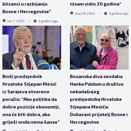
blizanci u razbijanju
nisam vidio 20 godina”
Bosne i Hercegovine”
maj 24, 2023
3 godine ago
jun 7, 2023
3 godine ago
Bivši predsjednik
Bosanska diva sevdaha
Hrvatske Stjepan Mesić
Hanka Paldum u društvu
iz Sarajeva otvoreno
nekadašnjeg
poručio: “Ako politika da
predsjednika Hrvatske
dobre pozicije ekonomiji,
Stjepana Mesića:
ona će biti dobra, ako
Dokazani prijatelj Bosne i
griješi onda nema šanse”
Hercegovine