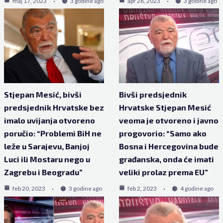
maj 17, 2023
3 godine ago
apr 26, 2023
3 godine ago
Stjepan Mesić, bivši
Bivši predsjednik
predsjednik Hrvatske bez
Hrvatske Stjepan Mesić
imalo uvijanja otvoreno
veoma je otvoreno i javno
poručio: “Problemi BiH ne
progovorio: “Samo ako
leže u Sarajevu, Banjoj
Bosna i Hercegovina bude
Luci ili Mostaru nego u
građanska, onda će imati
Zagrebu i Beogradu”
veliki prolaz prema EU”
feb 20, 2023
3 godine ago
feb 2, 2023
4 godine ago