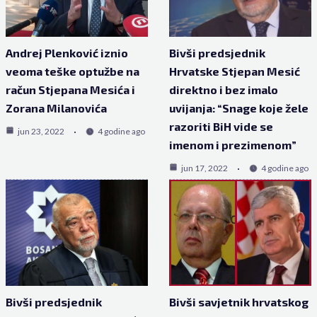
Andrej Plenković iznio
Bivši predsjednik
veoma teške optužbe na
Hrvatske Stjepan Mesić
račun Stjepana Mesića i
direktno i bez imalo
Zorana Milanovića
uvijanja: “Snage koje žele
razoriti BiH vide se
jun 23, 2022
4 godine ago
imenom i prezimenom”
jun 17, 2022
4 godine ago
Bivši predsjednik
Bivši savjetnik hrvatskog