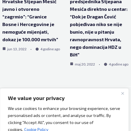
Hrvatske Stjepan Mesić
predsjednika Stjepana
javno i otvoreno
Mesića direktno u centar:
“zagrmio”: “Granice
“Dok je Dragan Čović
Bosne i Hercegovine je
pobjeđivao niko se nije
nemoguće mijenjati,
bunio, nije u pitanju
dokaz je 100.000 mrtvih”
ravnopravnost Hrvata,
nego dominacija HDZ u
jun 13, 2022
4 godine ago
BiH”
maj 20, 2022
4 godine ago
We value your privacy
Copyright © 2026 Bh Dijaspora.
We use cookies to enhance your browsing experience, serve
O nama
personalised ads or content, and analyse our traffic. By
Marketing
clicking "Accept All", you consent to our use of
Uslovi korištenja
cookies.
Cookie Policy