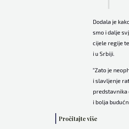
Dodala je kako
smo i dalje sv
cijele regije t
i u Srbiji.
“Zato je neop
i slavljenje ra
predstavnika 
i bolja budućno
Pročitajte više