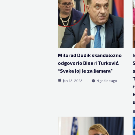
Milorad Dodik skandalozno
M
odgovorio Biseri Turković:
S
“Svaka joj je za šamara”
s
T
jan 13, 2023
4 godine ago
ć
B