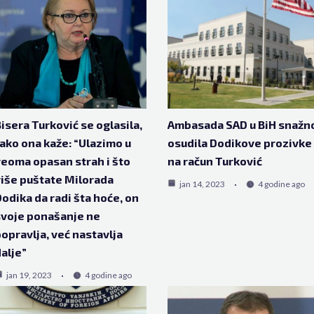
isera Turković se oglasila,
Ambasada SAD u BiH snažn
ako ona kaže: “Ulazimo u
osudila Dodikove prozivke
eoma opasan strah i što
na račun Turković
iše puštate Milorada
jan 14, 2023
4 godine ago
odika da radi šta hoće, on
voje ponašanje ne
opravlja, već nastavlja
alje”
jan 19, 2023
4 godine ago