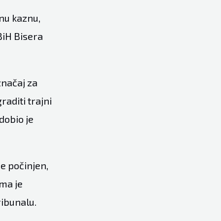
enu kaznu,
BiH Bisera
značaj za
raditi trajni
 dobio je
je počinjen,
ima je
ibunalu.