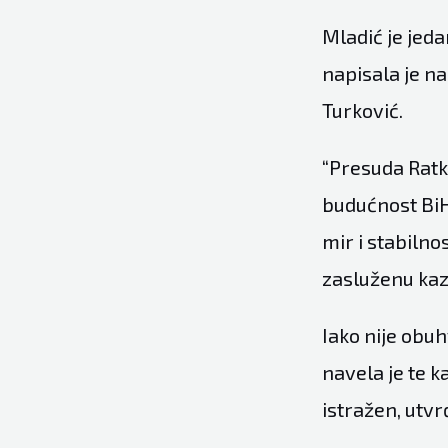
Mladić je jeda
napisala je na
Turković.
“Presuda Ratku
budućnost BiH i
mir i stabilno
zasluženu kaz
Iako nije obuh
navela je te k
istražen, utv