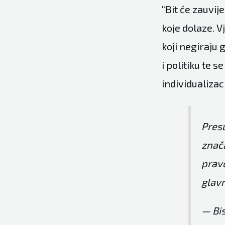
“Bit će zauvi
koje dolaze. Vj
koji negiraju 
i politiku te 
individualizac
Presu
znača
pravd
glavn
— Bis