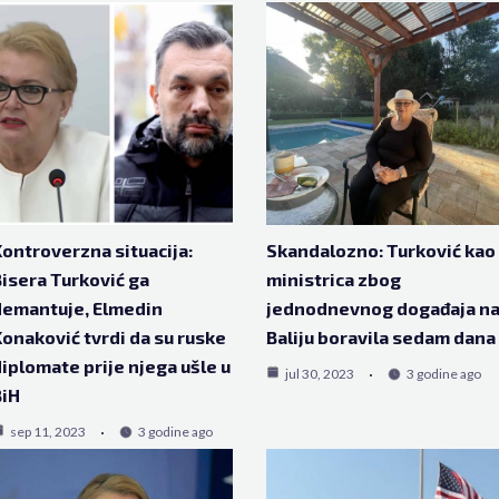
ontroverzna situacija:
Skandalozno: Turković kao
isera Turković ga
ministrica zbog
demantuje, Elmedin
jednodnevnog događaja n
onaković tvrdi da su ruske
Baliju boravila sedam dana
iplomate prije njega ušle u
jul 30, 2023
3 godine ago
BiH
sep 11, 2023
3 godine ago