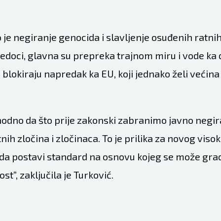
 je negiranje genocida i slavljenje osuđenih ratnih
jedoci, glavna su prepreka trajnom miru i vode ka d
e blokiraju napredak ka EU, koji jednako želi većina 
hodno da što prije zakonski zabranimo javno negi
tnih zločina i zločinaca. To je prilika za novog viso
da postavi standard na osnovu kojeg se može grad
st”, zaključila je Turković.