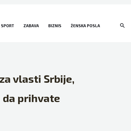
Sear
SPORT
ZABAVA
BIZNIS
ŽENSKA POSLA
a vlasti Srbije,
d da prihvate