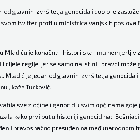
n od glavnih izvršitelja genocida i dobio je zasluž
 svom twitter profilu ministrica vanjskih poslova 
 Mladiću je konačna i historijska. Ima nemjerljiv 
 cijele regije, jer se samo na istini i pravdi može g
st. Mladić je jedan od glavnih izvršitelja genocida i
nu”, kaže Turković.
vatila sve zločine i genocid u svim općinama gdje 
azala kako prvi put u historiji genocid nad Bošnjac
rđen i pravosnažno presuđen na međunarodnom tr