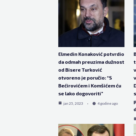
Elmedin Konaković potvrdio
B
da odmah preuzima dužnost
t
od Bisere Turković
v
otvoreno je poručio: “S
v
Bećirovićem i Komšićem ću
D
se lako dogovoriti”
s
p
jan 25, 2023
4 godine ago
d