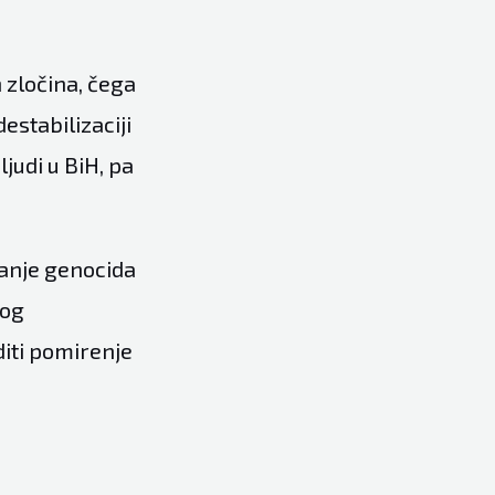
 zločina, čega
estabilizaciji
ljudi u BiH, pa
ranje genocida
kog
iti pomirenje