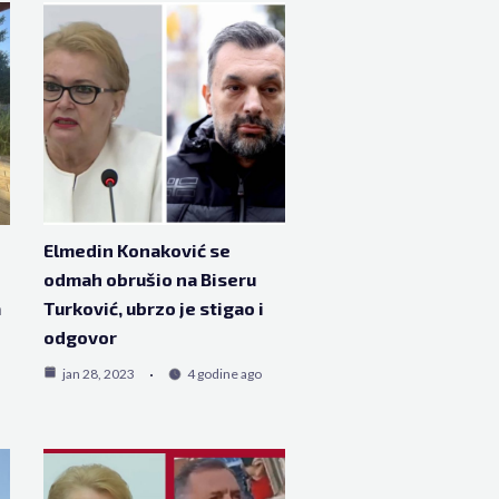
Elmedin Konaković se
odmah obrušio na Biseru
a
Turković, ubrzo je stigao i
odgovor
jan 28, 2023
4 godine ago