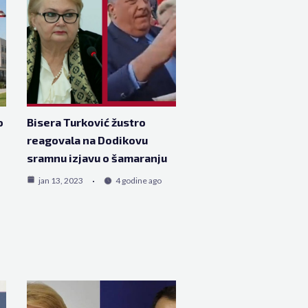
o
Bisera Turković žustro
reagovala na Dodikovu
sramnu izjavu o šamaranju
jan 13, 2023
4 godine ago