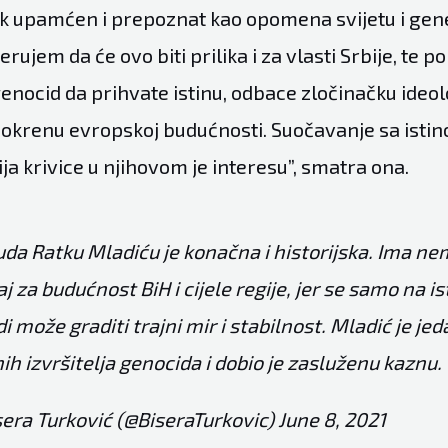
jek upamćen i prepoznat kao opomena svijetu i ge
erujem da će ovo biti prilika i za vlasti Srbije, te po
genocid da prihvate istinu, odbace zločinačku ideol
se okrenu evropskoj budućnosti. Suočavanje sa istin
ija krivice u njihovom je interesu”, smatra ona.
da Ratku Mladiću je konačna i historijska. Ima nem
j za budućnost BiH i cijele regije, jer se samo na ist
i može graditi trajni mir i stabilnost. Mladić je je
ih izvršitelja genocida i dobio je zasluženu kaznu.
era Turković (@BiseraTurkovic)
June 8, 2021