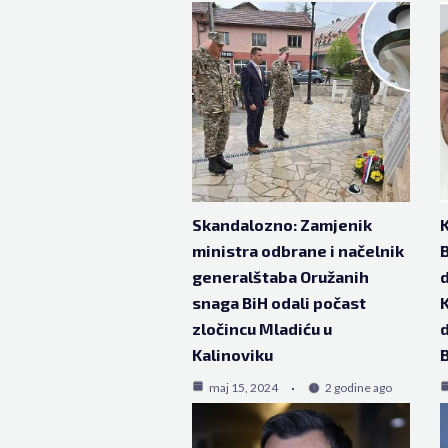
Skandalozno: Zamjenik
K
ministra odbrane i načelnik
B
generalštaba Oružanih
snaga BiH odali počast
K
zločincu Mladiću u
d
Kalinoviku
maj 15, 2024
2 godine ago