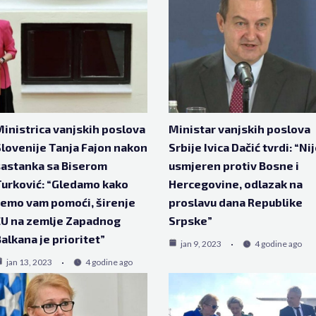
inistrica vanjskih poslova
Ministar vanjskih poslova
lovenije Tanja Fajon nakon
Srbije Ivica Dačić tvrdi: “Ni
astanka sa Biserom
usmjeren protiv Bosne i
urković: “Gledamo kako
Hercegovine, odlazak na
emo vam pomoći, širenje
proslavu dana Republike
EU na zemlje Zapadnog
Srpske”
alkana je prioritet”
jan 9, 2023
4 godine ago
jan 13, 2023
4 godine ago