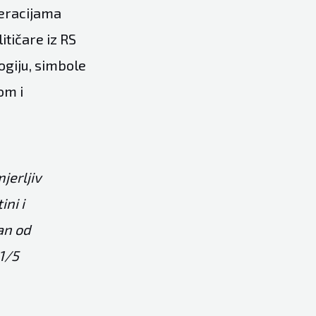
neracijama
litičare iz RS
ogiju, simbole
om i
jerljiv
ini i
dan od
 1/5