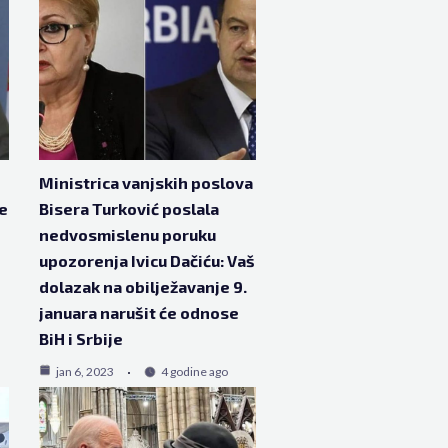
Ministrica vanjskih poslova
je
Bisera Turković poslala
nedvosmislenu poruku
upozorenja Ivicu Dačiću: Vaš
dolazak na obilježavanje 9.
januara narušit će odnose
BiH i Srbije
jan 6, 2023
4 godine ago