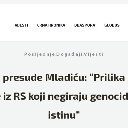
VIJESTI
CRNA HRONIKA
DIJASPORA
GLOBUS
Posljednje
,
Događaji
,
Vijesti
presude Mladiću: “Prilika z
e iz RS koji negiraju genoci
istinu”