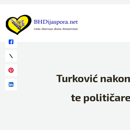
Skip
to
content
Turković nakon 
te političar