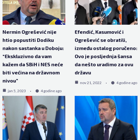
Nermin Ogrešević nije
Efendić, Kasumović i
htio popustiti Dodiku
Ogrešević se obratili,
nakon sastanka u Doboju:
između ostalog poručeno:
“Ekskluzivno da vam
Ovo je posljednja šansa
kažem da SBiH i NES neće
da nešto uradimo za ovu
biti većina na državnom
državu
nivou”
nov 21, 2022
4 godine ago
jan 5, 2023
4 godine ago