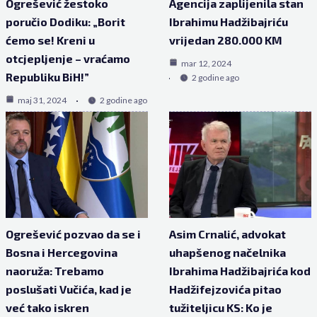
Ogrešević žestoko
Agencija zaplijenila stan
poručio Dodiku: „Borit
Ibrahimu Hadžibajriću
ćemo se! Kreni u
vrijedan 280.000 KM
otcjepljenje – vraćamo
mar 12, 2024
Republiku BiH!”
2 godine ago
maj 31, 2024
2 godine ago
Ogrešević pozvao da se i
Asim Crnalić, advokat
Bosna i Hercegovina
uhapšenog načelnika
naoruža: Trebamo
Ibrahima Hadžibajrića kod
poslušati Vučića, kad je
Hadžifejzovića pitao
već tako iskren
tužiteljicu KS: Ko je