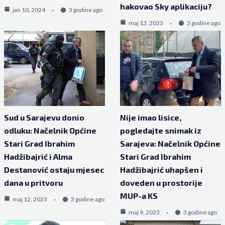
hakovao Sky aplikaciju?
jan 10, 2024
3 godine ago
maj 13, 2023
3 godine ago
Sud u Sarajevu donio
Nije imao lisice,
odluku: Načelnik Općine
pogledajte snimak iz
Stari Grad Ibrahim
Sarajeva: Načelnik Općine
Hadžibajrić i Alma
Stari Grad Ibrahim
Destanović ostaju mjesec
Hadžibajrić uhapšen i
dana u pritvoru
doveden u prostorije
MUP-a KS
maj 12, 2023
3 godine ago
maj 9, 2023
3 godine ago