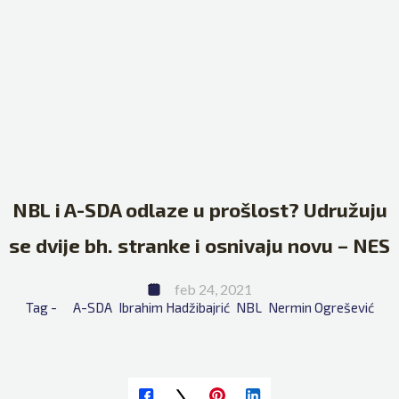
NBL i A-SDA odlaze u prošlost? Udružuju
se dvije bh. stranke i osnivaju novu – NES
feb 24, 2021
Tag - 
A-SDA
Ibrahim Hadžibajrić
NBL
Nermin Ogrešević