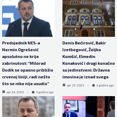
Predsjednik NES-a
Denis Bećirović, Bakir
Nermin Ogrešević
Izetbegović, Željko
apsolutno ne krije
Komšić, Elmedin
zabrinutost: “Milorad
Konaković i drugi konačno
Dodik se opasno približio
su jedinstveni: Državna
crvenoj liniji, radi nešto
imovina je iznad svega
što se niko nije usudio”
apr 19, 2023
3 godine ago
apr 24, 2023
3 godine ago