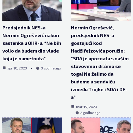
Predsjednik NES-a
Nermin Ogrešević,
Nermin Ogrešević nakon
predsjednik NES-a
sastanka u OHR-u: “Ne bih
gostujući kod
volio da budem dio vlade
Hadžifejzovića poručio:
koja je nametnuta”
“SDA je upoznata s našim
stavovima i držimo se
apr 18, 2023
3 godine ago
toga! Ne želimo da
budemo u sendviču
između Trojke i SDA i DF-
a”
mar 19, 2023
3 godine ago