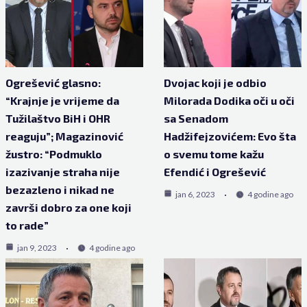
Ogrešević glasno:
Dvojac koji je odbio
“Krajnje je vrijeme da
Milorada Dodika oči u oči
Tužilaštvo BiH i OHR
sa Senadom
reaguju”; Magazinović
Hadžifejzovićem: Evo šta
žustro: “Podmuklo
o svemu tome kažu
izazivanje straha nije
Efendić i Ogrešević
bezazleno i nikad ne
jan 6, 2023
4 godine ago
završi dobro za one koji
to rade”
jan 9, 2023
4 godine ago