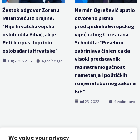
Žestok odgovor Zoranu
Nermin Ogrešević uputio
Milanoviću iz Krajine:
otvoreno pismo
“Nije hrvatska vojska
predsjedniku Evropskog
oslobodila Bihać, ali je
vijeća zbog Christiana
Peti korpus doprinio
Schmidta: “Posebno
oslobađanju Hrvatske”
zabrinjava činjenica da
visoki predstavnik
aug 7, 2022
4 godine ago
razmatra mogućnost
nametanja i političkih
izmjena Izbornog zakona
BiH”
jul 23, 2022
4 godine ago
We value your privacy
Copyright © 2026 Bh Dijaspora.