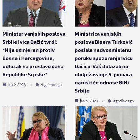
Ministar vanjskih poslova
Ministrica vanjskih
Srbije Ivica Dačić tvrdi:
poslova Bisera Turković
“Nije usmjeren protiv
poslala nedvosmislenu
Bosne i Hercegovine,
poruku upozorenja Ivicu
odlazak na proslavu dana
Dačiću: Vaš dolazak na
Republike Srpske”
obilježavanje 9. januara
narušit će odnose BiH i
jan 9, 2023
4 godine ago
Srbije
jan 6, 2023
4 godine ago