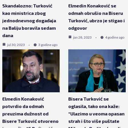
Skandalozno: Turković
Elmedin Konaković se
kao ministrica zbog
odmah obrušio na Biseru
jednodnevnog događaja
Turković, ubrzo je stigao i
na Baliju boravila sedam
odgovor
dana
jan 28, 2023
4 godine ago
jul 30, 2023
3 godine ago
Elmedin Konaković
Bisera Turković se
potvrdio da odmah
oglasila, tako ona kaže:
preuzima dužnost od
“Ulazimo u veoma opasan
Bisere Turković otvoreno
strah i što više puštate