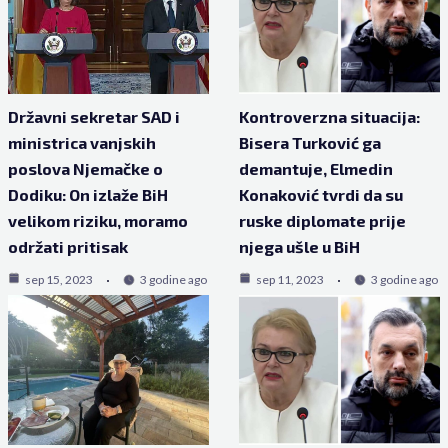
Državni sekretar SAD i
Kontroverzna situacija:
ministrica vanjskih
Bisera Turković ga
poslova Njemačke o
demantuje, Elmedin
Dodiku: On izlaže BiH
Konaković tvrdi da su
velikom riziku, moramo
ruske diplomate prije
održati pritisak
njega ušle u BiH
sep 15, 2023
3 godine ago
sep 11, 2023
3 godine ago