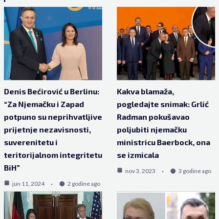
Denis Bećirović u Berlinu:
Kakva blamaža,
“Za Njemačku i Zapad
pogledajte snimak: Grlić
potpuno su neprihvatljive
Radman pokušavao
prijetnje nezavisnosti,
poljubiti njemačku
suverenitetu i
ministricu Baerbock, ona
teritorijalnom integritetu
se izmicala
BiH”
nov 3, 2023
3 godine ago
jun 11, 2024
2 godine ago