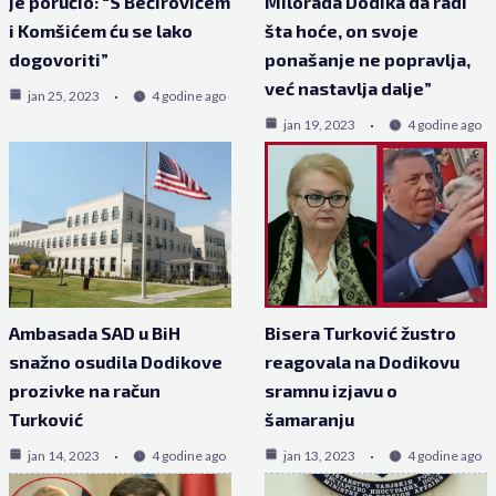
je poručio: “S Bećirovićem
Milorada Dodika da radi
i Komšićem ću se lako
šta hoće, on svoje
dogovoriti”
ponašanje ne popravlja,
već nastavlja dalje”
jan 25, 2023
4 godine ago
jan 19, 2023
4 godine ago
Ambasada SAD u BiH
Bisera Turković žustro
snažno osudila Dodikove
reagovala na Dodikovu
prozivke na račun
sramnu izjavu o
Turković
šamaranju
jan 14, 2023
4 godine ago
jan 13, 2023
4 godine ago