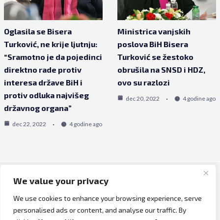
Oglasila se Bisera
Ministrica vanjskih
Turković, ne krije ljutnju:
poslova BiH Bisera
“Sramotno je da pojedinci
Turković se žestoko
direktno rade protiv
obrušila na SNSD i HDZ,
interesa države BiH i
ovo su razlozi
protiv odluka najvišeg
dec 20, 2022
4 godine ago
državnog organa”
dec 22, 2022
4 godine ago
We value your privacy
Copyright © 2026 Bh Dijaspora.
We use cookies to enhance your browsing experience, serve
O nama
personalised ads or content, and analyse our traffic. By
Marketing