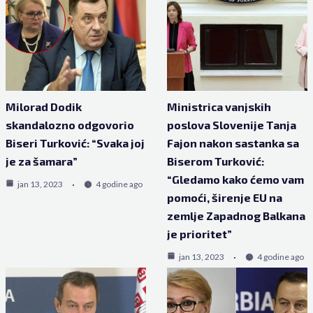
Milorad Dodik
Ministrica vanjskih
skandalozno odgovorio
poslova Slovenije Tanja
Biseri Turković: “Svaka joj
Fajon nakon sastanka sa
je za šamara”
Biserom Turković:
“Gledamo kako ćemo vam
jan 13, 2023
4 godine ago
pomoći, širenje EU na
zemlje Zapadnog Balkana
je prioritet”
jan 13, 2023
4 godine ago