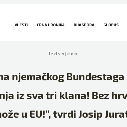
VIJESTI
CRNA HRONIKA
DIJASPORA
GLOBUS
Izdvojeno
na njemačkog Bundestaga 
ja iz sva tri klana! Bez hr
ože u EU!”, tvrdi Josip Jura