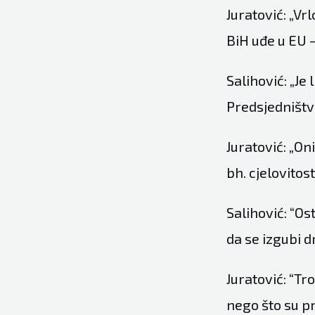
Juratović: „Vrl
BiH uđe u EU –
Salihović: „Je
Predsjedništv
Juratović: „On
bh. cjelovitos
Salihović: “Os
da se izgubi 
Juratović: “Tr
nego što su p