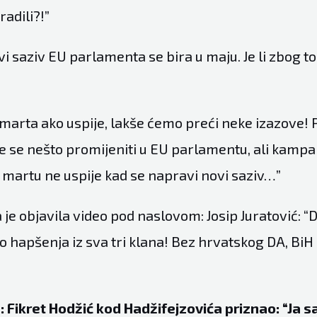
radili?!”
vi saziv EU parlamenta se bira u maju. Je li zbog t
 marta ako uspije, lakše ćemo preći neke izazove! 
e se nešto promijeniti u EU parlamentu, ali kampa
u martu ne uspije kad se napravi novi saziv…”
a je objavila video pod naslovom: Josip Juratović: “
o hapšenja iz sva tri klana! Bez hrvatskog DA, BiH
: Fikret Hodžić kod Hadžifejzovića priznao: “Ja 