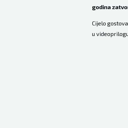
godina zatvor
Cijelo gostov
u videoprilogu