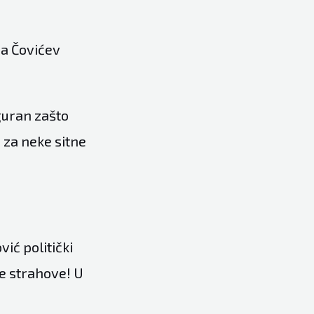
na Čovićev
iguran zašto
a za neke sitne
vić politički
ne strahove! U