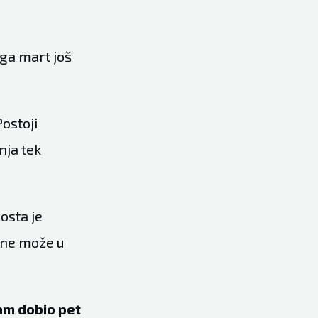
oga mart još
Postoji
nja tek
Dosta je
 ne može u
sam dobio pet