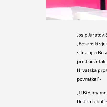
Josip Juratov
„Bosanski vjes
situaciji u Bo
pred početak 
Hrvatska prošl
povratka!”-
„U BiH imamo s
Dodik najbolje 