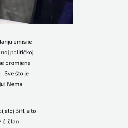
danju emisije
noj političkoj
ntne promjene
„Sve što je
naju! Nema
jeloj BiH, a to
ić, član