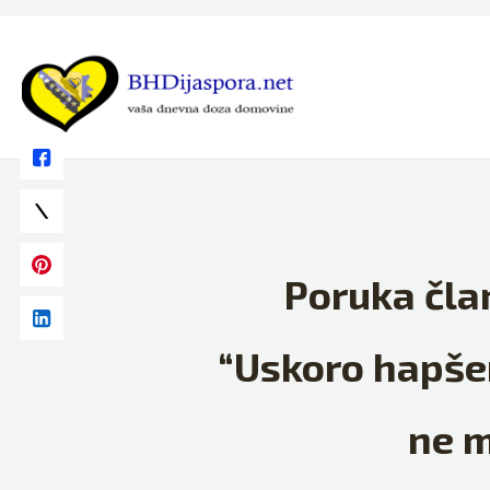
Skip
to
content
Poruka čla
“Uskoro hapšen
ne m