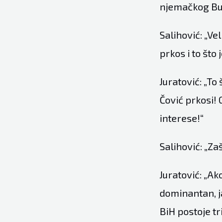
njemačkog Bu
Salihović: „Ve
prkos i to št
Juratović: „To
Čović prkosi! 
interese!“
Salihović: „Zaš
Juratović: „Ako
dominantan, ja
BiH postoje tr