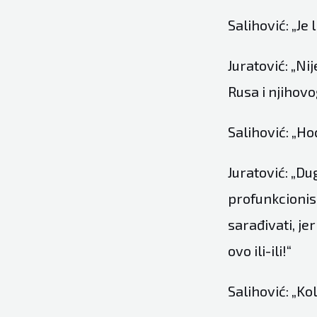
Salihović: „Je
Juratović: „Ni
Rusa i njihovo
Salihović: „Hoć
Juratović: „D
profunkcionisa
sarađivati, je
ovo ili-ili!“
Salihović: „Ko