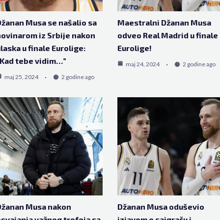
žanan Musa se našalio sa
Maestralni Džanan Musa
ovinarom iz Srbije nakon
odveo Real Madrid u finale
laska u finale Eurolige:
Eurolige!
Kad tebe vidim…”
maj 24, 2024
2 godine ago
maj 25, 2024
2 godine ago
Džanan Musa nakon
Džanan Musa oduševio
svajanja važnog trofeja sa
izjavom o saigraču i