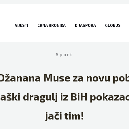
VIJESTI
CRNA HRONIKA
DIJASPORA
GLOBUS
Sport
a Džanana Muse za novu po
aški dragulj iz BiH pokazao
jači tim!