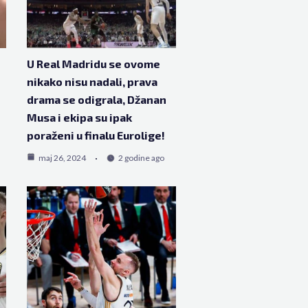
U Real Madridu se ovome
nikako nisu nadali, prava
drama se odigrala, Džanan
Musa i ekipa su ipak
poraženi u finalu Eurolige!
maj 26, 2024
2 godine ago