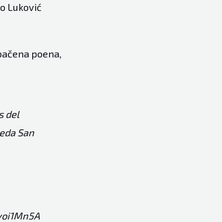
ko Luković
ubačena poena,
s del
reda San
Avoi1Mn5A