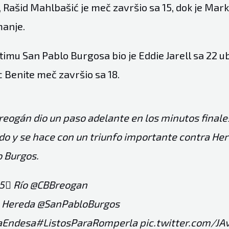
 Rašid Mahlbašić je meč završio sa 15, dok je Mar
manje.
timu San Pablo Burgosa bio je Eddie Jarell sa 22 
c Benite meč završio sa 18.
reogán dio un paso adelante en los minutos finale
do y se hace con un triunfo importante contra He
o Burgos.
5⃣ Río
@CBBreogan
 Hereda
@SanPabloBurgos
aEndesa
#ListosParaRomperla
pic.twitter.com/J