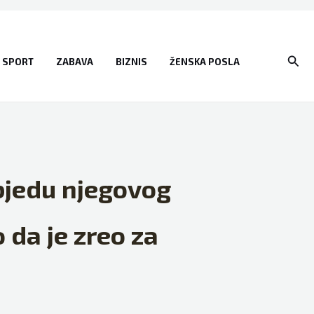
Sear
SPORT
ZABAVA
BIZNIS
ŽENSKA POSLA
bjedu njegovog
 da je zreo za