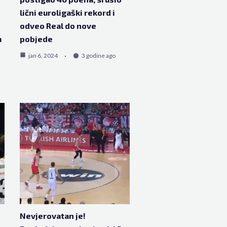
lični euroligaški rekord i
odveo Real do nove
m
pobjede
jan 6, 2024
3 godine ago
Nevjerovatan je!