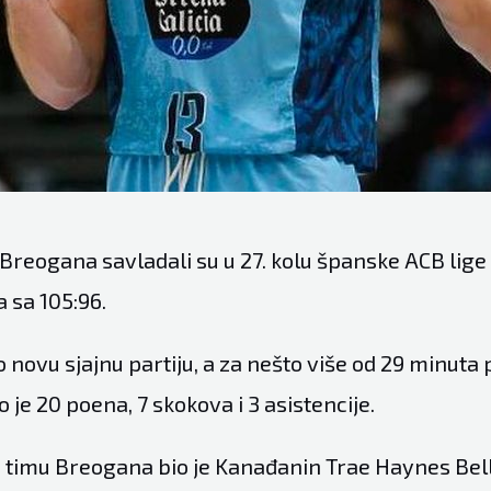
 Breogana savladali su u 27. kolu španske ACB lige
 sa 105:96.
 novu sjajnu partiju, a za nešto više od 29 minuta
 je 20 poena, 7 skokova i 3 asistencije.
 u timu Breogana bio je Kanađanin Trae Haynes Bell