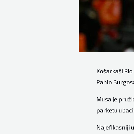
Košarkaši Rio
Pablo Burgosa
Musa je pružio
parketu ubacio
Najefikasniji