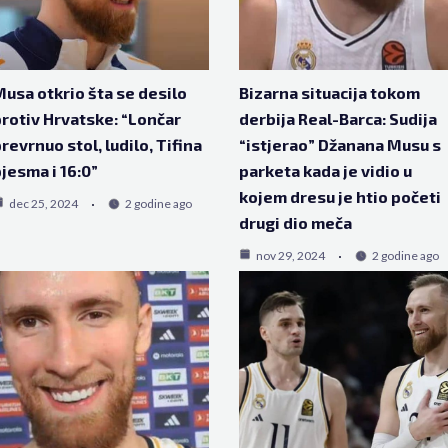
usa otkrio šta se desilo
Bizarna situacija tokom
rotiv Hrvatske: “Lončar
derbija Real-Barca: Sudija
revrnuo stol, ludilo, Tifina
“istjerao” Džanana Musu s
jesma i 16:0”
parketa kada je vidio u
kojem dresu je htio početi
dec 25, 2024
2 godine ago
drugi dio meča
nov 29, 2024
2 godine ago