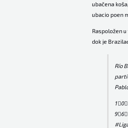
ubačena koša,
ubacio poen 
Raspoložen u 
dok je Brazila
Río B
parti
Pabl
1⃣0⃣
9⃣6⃣
#Lig