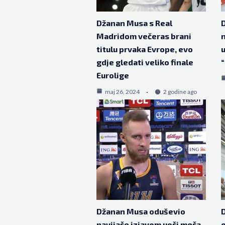
Džanan Musa s Real
D
Madridom večeras brani
n
titulu prvaka Evrope, evo
u
gdje gledati veliko finale
“
Eurolige
maj 26, 2024
2 godine ago
Džanan Musa oduševio
navijače izjavom uoči meča
o