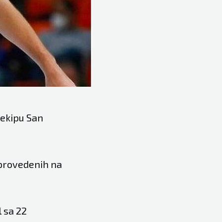
 ekipu San
 provedenih na
 sa 22