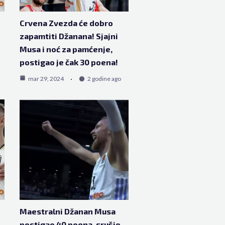
Crvena Zvezda će dobro
zapamtiti Džanana! Sjajni
Musa i noć za pamćenje,
postigao je čak 30 poena!
mar 29, 2024
2 godine ago
Maestralni Džanan Musa
postigao 40 poena, srušio