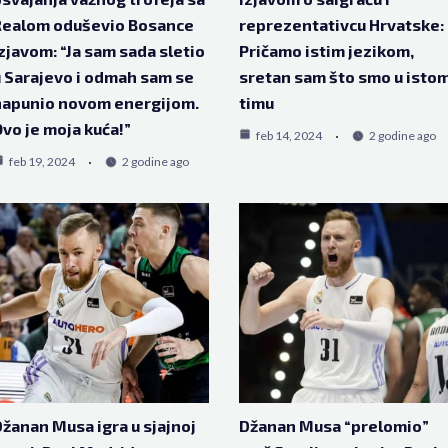
Realom oduševio Bosance
reprezentativcu Hrvatske:
zjavom: “Ja sam sada sletio
Pričamo istim jezikom,
 Sarajevo i odmah sam se
sretan sam što smo u isto
napunio novom energijom.
timu
vo je moja kuća!”
feb 14, 2024
2 godine ago
feb 19, 2024
2 godine ago
žanan Musa igra u sjajnoj
Džanan Musa “prelomio”