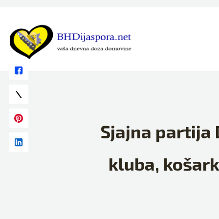
Skip
to
content
Sjajna partij
kluba, košark