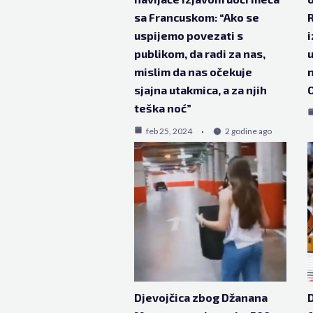
sa Francuskom: “Ako se
uspijemo povezati s
i
publikom, da radi za nas,
u
mislim da nas očekuje
sjajna utakmica, a za njih
O
teška noć”
feb 25, 2024
2 godine ago
Djevojčica zbog Džanana
D