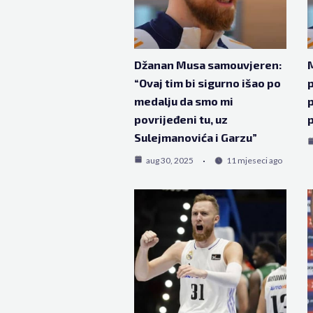
Džanan Musa samouvjeren:
M
“Ovaj tim bi sigurno išao po
p
medalju da smo mi
p
povrijeđeni tu, uz
p
Sulejmanovića i Garzu”
aug 30, 2025
11 mjeseci ago