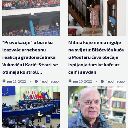
“Provokacije” o bureku
Milina koje nema nigdje
izazvale urnebesnu
na svijetu: Bišćevića kuća
reakciju gradonačelnika
u Mostaru čuva običaje
Vukovića i Karić: Stvari se
ispijanja turske kafe uz
otimaju kontroli…
ćeif i sevdah
jun 12, 2022
4 godine ago
jun 10, 2022
4 godine ago