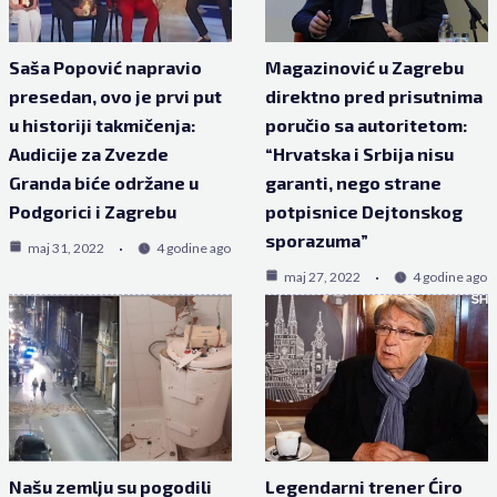
Saša Popović napravio
Magazinović u Zagrebu
presedan, ovo je prvi put
direktno pred prisutnima
u historiji takmičenja:
poručio sa autoritetom:
Audicije za Zvezde
“Hrvatska i Srbija nisu
Granda biće održane u
garanti, nego strane
Podgorici i Zagrebu
potpisnice Dejtonskog
sporazuma”
maj 31, 2022
4 godine ago
maj 27, 2022
4 godine ago
Našu zemlju su pogodili
Legendarni trener Ćiro