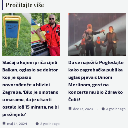
Pročitajte više
Slučaj o kojem priča cijeli
Da se naježiš: Pogledajte
Balkan, oglasio se doktor
kako zagrebačka publika
koji je spasio
uglas pjeva s Dinom
novorođenče u blizini
Merlinom, gost na
Zagreba: ‘Bilo je omotano
koncertu mu bio Zdravko
u maramu, da je u kanti
Čolić!
ostalo još 15 minuta, ne bi
dec 15, 2023
3 godine ago
preživjelo’
maj 14, 2024
2 godine ago