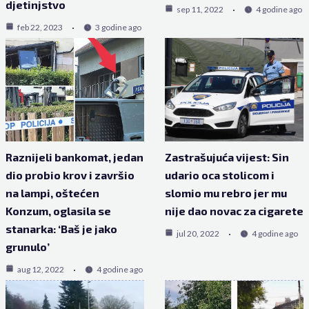
djetinjstvo
sep 11, 2022
4 godine ago
feb 22, 2023
3 godine ago
Raznijeli bankomat, jedan
Zastrašujuća vijest: Sin
dio probio krov i završio
udario oca stolicom i
na lampi, oštećen
slomio mu rebro jer mu
Konzum, oglasila se
nije dao novac za cigarete
stanarka: ‘Baš je jako
jul 20, 2022
4 godine ago
grunulo’
aug 12, 2022
4 godine ago