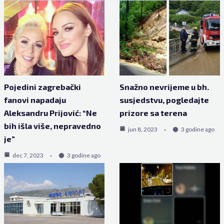
Pojedini zagrebački
Snažno nevrijeme u bh.
fanovi napadaju
susjedstvu, pogledajte
Aleksandru Prijović: “Ne
prizore sa terena
bih išla više, nepravedno
jun 8, 2023
3 godine ago
je”
dec 7, 2023
3 godine ago