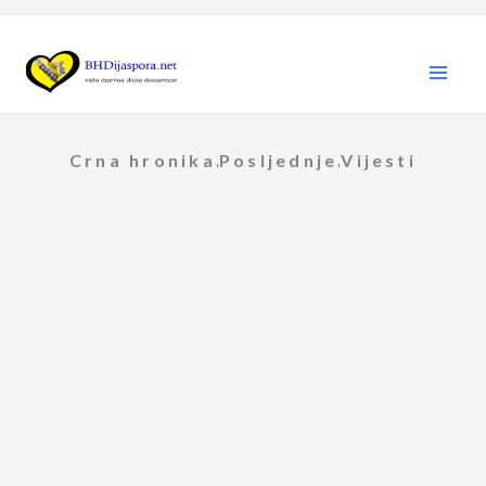
Skip
to
content
Crna hronika
Posljednje
Vijesti
,
,