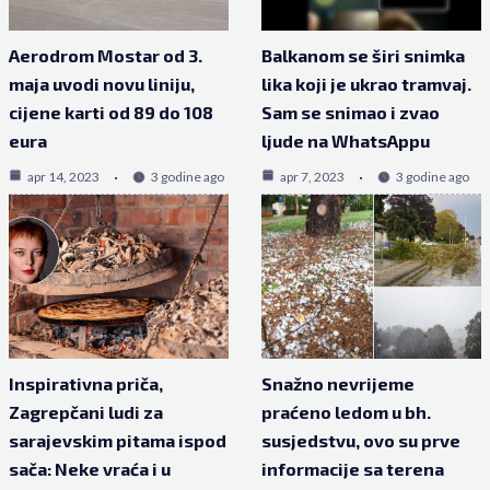
Aerodrom Mostar od 3.
Balkanom se širi snimka
maja uvodi novu liniju,
lika koji je ukrao tramvaj.
cijene karti od 89 do 108
Sam se snimao i zvao
eura
ljude na WhatsAppu
apr 14, 2023
3 godine ago
apr 7, 2023
3 godine ago
Inspirativna priča,
Snažno nevrijeme
Zagrepčani ludi za
praćeno ledom u bh.
sarajevskim pitama ispod
susjedstvu, ovo su prve
sača: Neke vraća i u
informacije sa terena