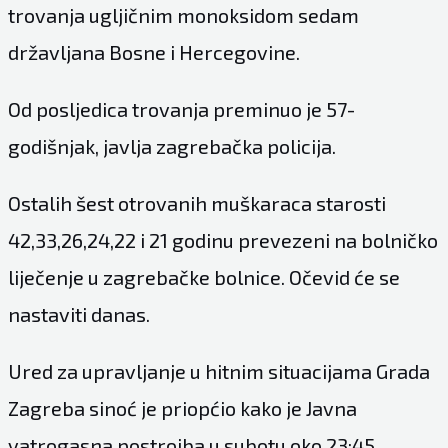
trovanja ugljičnim monoksidom sedam
državljana Bosne i Hercegovine.
Od posljedica trovanja preminuo je 57-
godišnjak, javlja zagrebačka policija.
Ostalih šest otrovanih muškaraca starosti
42,33,26,24,22 i 21 godinu prevezeni na bolničko
liječenje u zagrebačke bolnice. Očevid će se
nastaviti danas.
Ured za upravljanje u hitnim situacijama Grada
Zagreba sinoć je priopćio kako je Javna
vatrogasna postrojba u subotu oko 23:45