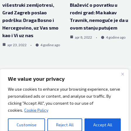
višestruki zemljotresi,
Blažević o povratku u
Grad Zagreb poslao
rodni grad: Ma kakav
podršku: Draga Bosno i
Travnik, nemoguće je da u
Hercegovino, uz Vas smo
ovom stanju putujem
kao i Vi uz nas
apr 8, 2022
4 godine ago
apr 23, 2022
4 godine ago
We value your privacy
Copyright © 2026 Bh Dijaspora.
We use cookies to enhance your browsing experience, serve
O nama
personalised ads or content, and analyse our traffic. By
Marketing
clicking "Accept All", you consent to our use of
Uslovi korištenja
cookies.
Cookie Policy
Impressum
Kontakt
Customise
Reject All
Accept All