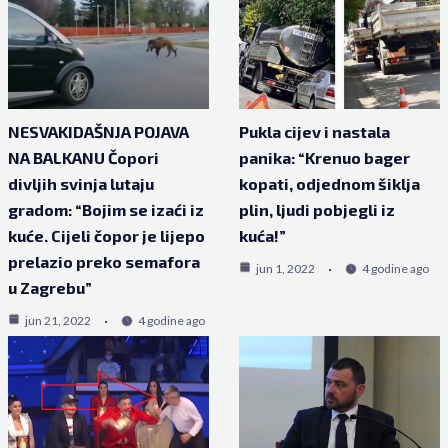
NESVAKIDAŠNJA POJAVA
Pukla cijev i nastala
NA BALKANU Čopori
panika: “Krenuo bager
divljih svinja lutaju
kopati, odjednom šiklja
gradom: “Bojim se izaći iz
plin, ljudi pobjegli iz
kuće. Cijeli čopor je lijepo
kuća!”
prelazio preko semafora
jun 1, 2022
4 godine ago
u Zagrebu”
jun 21, 2022
4 godine ago