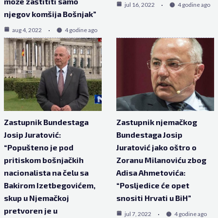
može zaštititi samo
jul 16, 2022
4 godine ago
njegov komšija Bošnjak”
aug 4, 2022
4 godine ago
Zastupnik Bundestaga
Zastupnik njemačkog
Josip Juratović:
Bundestaga Josip
“Popušteno je pod
Juratović jako oštro o
pritiskom bošnjačkih
Zoranu Milanoviću zbog
nacionalista na čelu sa
Adisa Ahmetovića:
Bakirom Izetbegovićem,
“Posljedice će opet
skup u Njemačkoj
snositi Hrvati u BiH”
pretvoren je u
jul 7, 2022
4 godine ago