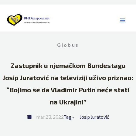
Skip
to
content
Globus
Zastupnik u njemačkom Bundestagu
Josip Juratović na televiziji uživo priznao:
“Bojimo se da Vladimir Putin neće stati
na Ukrajini”
mar 23, 2022
Tag - 
Josip Juratović