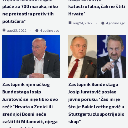
plaće za 700 maraka, niko
katastrofalna, čak ne štiti
ne protestira protiv tih
Hrvate”
političara”
aug 24, 2022
4 godine ago
aug 25, 2022
4 godine ago
Zastupnik njemačkog
Zastupnik Bundestaga
Bundestaga Josip
Josip Juratović poslao
Juratović se nije libio ovo
javnu poruku: “Žao mi je
reći: “Hrvata u Zenici ili
što je Bakir Izetbegović u
srednjoj Bosni neće
Stuttgartu zloupotrijebio
zaštititi Milanović, njega
skup”