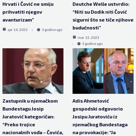
Hrvati i Čović ne smiju
Deutche Welle ustvrdio:
prihvatiti njegov
“Niti su Dodik niti Čović
avanturizam”
sigurni što se tiče njihove
budućnosti”
apr 14, 2023
3 godine ago
mar 13, 2023
3 godine ago
Zastupnik u njemačkom
Adis Ahmetović
Bundestagu Josip
gospodski odgovorio
Juratović kategoričan:
Josipu Juratoviću iz
“Preko trojice
njemačkog Bundestaga
nacionalnih vođa – Čovića,
na provokacije: “Ja