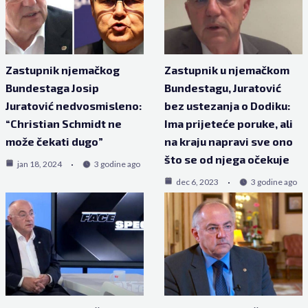
Zastupnik njemačkog
Zastupnik u njemačkom
Bundestaga Josip
Bundestagu, Juratović
Juratović nedvosmisleno:
bez ustezanja o Dodiku:
“Christian Schmidt ne
Ima prijeteće poruke, ali
može čekati dugo”
na kraju napravi sve ono
što se od njega očekuje
jan 18, 2024
3 godine ago
dec 6, 2023
3 godine ago