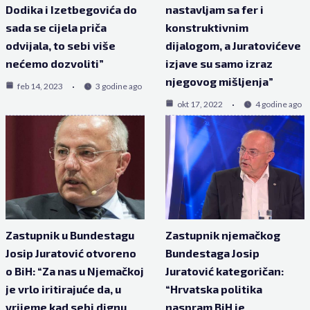
Dodika i Izetbegovića do
nastavljam sa fer i
sada se cijela priča
konstruktivnim
odvijala, to sebi više
dijalogom, a Juratovićeve
nećemo dozvoliti”
izjave su samo izraz
njegovog mišljenja”
feb 14, 2023
3 godine ago
okt 17, 2022
4 godine ago
Zastupnik u Bundestagu
Zastupnik njemačkog
Josip Juratović otvoreno
Bundestaga Josip
o BiH: “Za nas u Njemačkoj
Juratović kategoričan:
je vrlo iritirajuće da, u
“Hrvatska politika
vrijeme kad sebi dignu
naspram BiH je