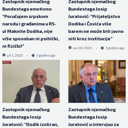
Zastupnik njemačkog
Zastupnik njemačkog
Bundestaga emotivno:
Bundestaga Josip
“Poručujem srpskom
Juratović: “Prijateljstvo
narodu i građanima u RS-
Dodika i Čovića više
u! Maknite Dodika, nije
barem ne može biti javno
više sposoban ni psihički,
niti kroz institucije”
ni fizički!”
jun 30, 2023
3 godine ago
jul 1, 2023
3 godine ago
Zastupnik njemačkog
Zastupnik njemačkog
Bundestaga Josip
Bundestaga Josip
Juratović: “Dodik izoliran,
Juratović u intervjuu za