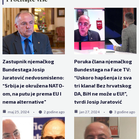
Zastupnik njemačkog
Poruka člana njemačkog
Bundestaga Josip
Bundestaga na Face TV:
Juratović nedvosmisleno:
“Uskoro hapšenja iz sva
“Srbija je okružena NATO-
tri klana! Bez hrvatskog
om, na putu je prema EU I
DA, BiH ne može u EU!”,
nema alternative”
tvrdi Josip Juratović
maj 25, 2024
2 godine ago
jan 27, 2024
3 godine ago