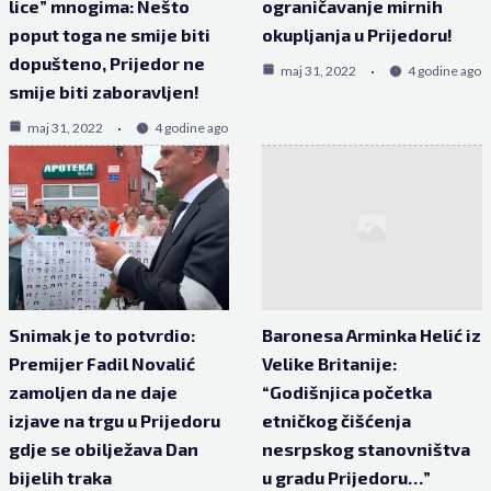
lice” mnogima: Nešto
ograničavanje mirnih
poput toga ne smije biti
okupljanja u Prijedoru!
dopušteno, Prijedor ne
maj 31, 2022
4 godine ago
smije biti zaboravljen!
maj 31, 2022
4 godine ago
Snimak je to potvrdio:
Baronesa Arminka Helić iz
Premijer Fadil Novalić
Velike Britanije:
zamoljen da ne daje
“Godišnjica početka
izjave na trgu u Prijedoru
etničkog čišćenja
gdje se obilježava Dan
nesrpskog stanovništva
bijelih traka
u gradu Prijedoru…”