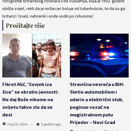
fotografije britanskog novinara Eda Vulliamya, koja je 1992. godine
obišla svijet, rekli da je mršav jer boluje od tuberkuloze, te da su ga
britanci “izveli, nahranili i onda vodili po cirkusima”.
Pročitajte više
Fikret Alić, “čovjek iza
Stravična nesreća u BiH:
žice” se obratio javnosti:
Sletio automobilom i
Ne daj Bože nikome na
udario u električni stub,
svijetu takvo zlo da se
poginuo vozač na
desi
magistralnom putu
Prijedor – Novi Grad
maj 26, 2024
2 godine ago