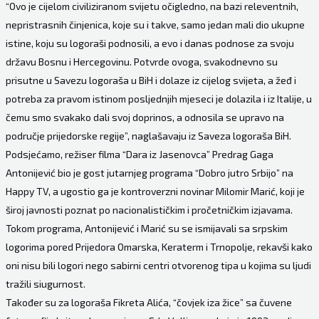
“Ovo je cijelom civiliziranom svijetu očigledno, na bazi releventnih,
nepristrasnih činjenica, koje su i takve, samo jedan mali dio ukupne
istine, koju su logoraši podnosili, a evo i danas podnose za svoju
državu Bosnu i Hercegovinu. Potvrde ovoga, svakodnevno su
prisutne u Savezu logoraša u BiH i dolaze iz cijelog svijeta, a žeđ i
potreba za pravom istinom posljednjih mjeseci je dolazila i iz Italije, u
čemu smo svakako dali svoj doprinos, a odnosila se upravo na
područje prijedorske regije”, naglašavaju iz Saveza logoraša BiH.
Podsjećamo, režiser filma “Dara iz Jasenovca” Predrag Gaga
Antonijević bio je gost jutarnjeg programa “Dobro jutro Srbijo” na
Happy TV, a ugostio ga je kontroverzni novinar Milomir Marić, koji je
široj javnosti poznat po nacionalističkim i pročetničkim izjavama.
Tokom programa, Antonijević i Marić su se ismijavali sa srpskim
logorima pored Prijedora Omarska, Keraterm i Trnopolje, rekavši kako
oni nisu bili logori nego sabirni centri otvorenog tipa u kojima su ljudi
tražili siugurnost.
Također su za logoraša Fikreta Alića, “čovjek iza žice” sa čuvene