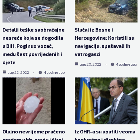
Detalji teške saobraćajne
Slučaj iz Bosne i
nesreće koja se dogodila
Hercegovine: Koristili su
u BiH: Poginuo vozač,
navigaciju, spašavali ih
među šest povrijeđenih i
vatrogasci
djete
aug 20, 2022
4 godine ago
aug 22, 2022
4 godine ago
Olujno nevrijeme praćeno
Iz OHR-a su uputili veoma
gradom u bh. gradu i široj
konkretne i direktne