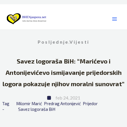
Skip
to
content
Posljednje
Vijesti
,
Savez logoraša BiH: “Marićevo i
Antonijevićevo ismijavanje prijedorskih
logora pokazuje njihov moralni sunovrat”
feb 24, 2021
Tag 
Milomir Marić
Predrag Antonijević
Prijedor
- 
Savez logoraša BiH