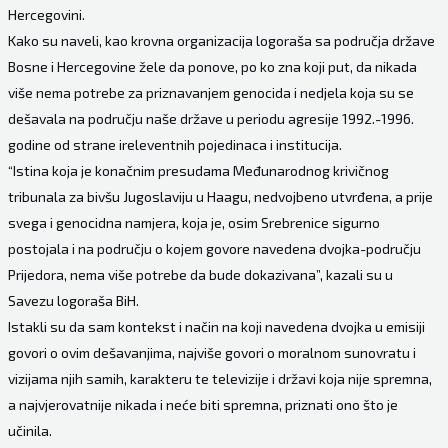
Hercegovini.
Kako su naveli, kao krovna organizacija logoraša sa područja države
Bosne i Hercegovine žele da ponove, po ko zna koji put, da nikada
više nema potrebe za priznavanjem genocida i nedjela koja su se
dešavala na području naše države u periodu agresije 1992.-1996.
godine od strane ireleventnih pojedinaca i institucija.
“Istina koja je konačnim presudama Međunarodnog krivičnog
tribunala za bivšu Jugoslaviju u Haagu, nedvojbeno utvrđena, a prije
svega i genocidna namjera, koja je, osim Srebrenice sigurno
postojala i na području o kojem govore navedena dvojka-području
Prijedora, nema više potrebe da bude dokazivana”, kazali su u
Savezu logoraša BiH.
Istakli su da sam kontekst i način na koji navedena dvojka u emisiji
govori o ovim dešavanjima, najviše govori o moralnom sunovratu i
vizijama njih samih, karakteru te televizije i državi koja nije spremna,
a najvjerovatnije nikada i neće biti spremna, priznati ono što je
učinila.