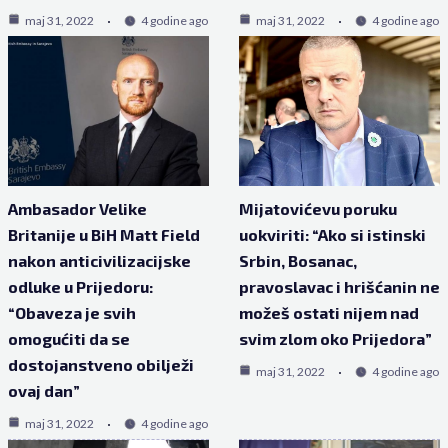
maj 31, 2022
4 godine ago
maj 31, 2022
4 godine ago
Ambasador Velike
Mijatovićevu poruku
Britanije u BiH Matt Field
uokviriti: “Ako si istinski
nakon anticivilizacijske
Srbin, Bosanac,
odluke u Prijedoru:
pravoslavac i hrišćanin ne
“Obaveza je svih
možeš ostati nijem nad
omogućiti da se
svim zlom oko Prijedora”
dostojanstveno obilježi
maj 31, 2022
4 godine ago
ovaj dan”
maj 31, 2022
4 godine ago