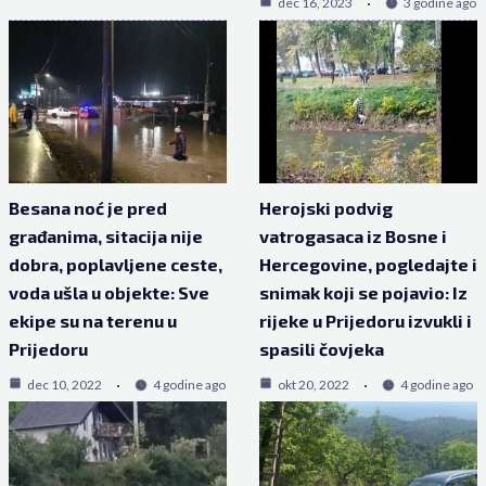
dec 16, 2023
3 godine ago
Besana noć je pred
Herojski podvig
građanima, sitacija nije
vatrogasaca iz Bosne i
dobra, poplavljene ceste,
Hercegovine, pogledajte i
voda ušla u objekte: Sve
snimak koji se pojavio: Iz
ekipe su na terenu u
rijeke u Prijedoru izvukli i
Prijedoru
spasili čovjeka
dec 10, 2022
4 godine ago
okt 20, 2022
4 godine ago