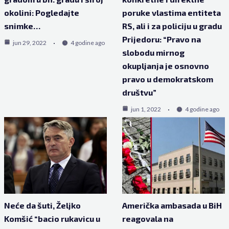
okolini: Pogledajte
poruke vlastima entiteta
snimke…
RS, ali i za policiju u gradu
Prijedoru: “Pravo na
jun 29, 2022
4 godine ago
slobodu mirnog
okupljanja je osnovno
pravo u demokratskom
društvu”
jun 1, 2022
4 godine ago
Neće da šuti, Željko
Američka ambasada u BiH
Komšić “bacio rukavicu u
reagovala na