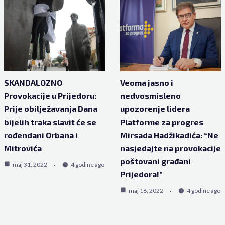
SKANDALOZNO
Veoma jasno i
Provokacije u Prijedoru:
nedvosmisleno
Prije obilježavanja Dana
upozorenje lidera
bijelih traka slavit će se
Platforme za progres
rođendani Orbana i
Mirsada Hadžikadića: “Ne
Mitrovića
nasjedajte na provokacije
poštovani građani
maj 31, 2022
4 godine ago
Prijedora!”
maj 16, 2022
4 godine ago