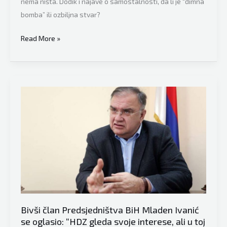
nema ništa. Dodik i najave o samostalnosti, da li je “dimna
bomba” ili ozbiljna stvar?
Mladen
Read More »
Ivanić
o
Miloradu
Dodiku
na
televiziji
uživo:
“Pokušat
ću
da
vas
podsjetim
Bivši član Predsjedništva BiH Mladen Ivanić
šta
se oglasio: “HDZ gleda svoje interese, ali u toj
je