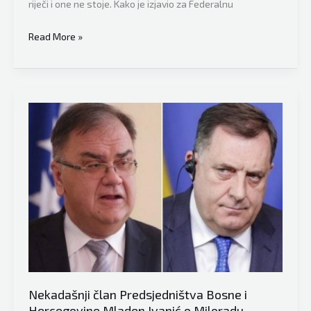
riječi i one ne stoje. Kako je izjavio za Federalnu
Bivši
Read More »
član
Predsjedništva
Bosne
i
Hercegovine
Mladen
Ivanić:
Možda
Dodik
priželjkuje
da
ode
s
političke
Nekadašnji član Predsjedništva Bosne i
scene
Hercegovine Mladen Ivanić o Miloradu