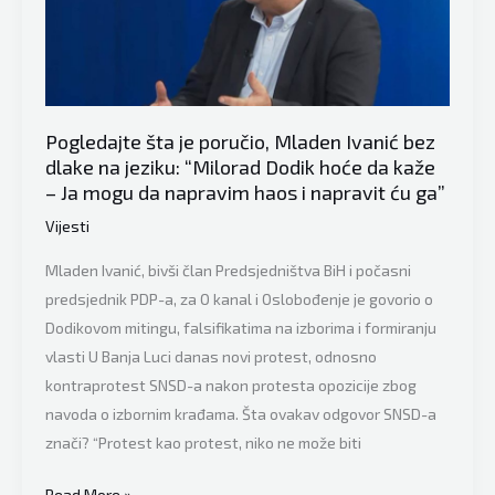
direktno:
“Nije
pametno
da
hrvatska
Pogledajte šta je poručio, Mladen Ivanić bez
vojska
dlake na jeziku: “Milorad Dodik hoće da kaže
dođe
– Ja mogu da napravim haos i napravit ću ga”
u
Vijesti
BiH,
Dodik
Mladen Ivanić, bivši član Predsjedništva BiH i počasni
se
predsjednik PDP-a, za O kanal i Oslobođenje je govorio o
ne
Dodikovom mitingu, falsifikatima na izborima i formiranju
buni”
vlasti U Banja Luci danas novi protest, odnosno
kontraprotest SNSD-a nakon protesta opozicije zbog
navoda o izbornim krađama. Šta ovakav odgovor SNSD-a
znači? “Protest kao protest, niko ne može biti
Pogledajte
Read More »