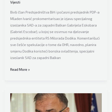
Vijesti
Bivši član Predsjedništva BiH i počasni predsjednik PDP-a
Mladen Ivanić prokomentarisao je izjavu specijalnog
izaslanika SAD-a za zapadni Balkan Gabrijela Eskobara
(Gabriel Escobar), u kojoj se osvrnuo na djelovanje
predsjednika entiteta RS Milorada Dodika. Komentarišući
sve češće spekulacije o tome da OHR, navodno, planira
smjenu Dodika koristeći bonska ovlaštenja, specijalni
izaslanik SAD za zapadni Balkan
Nekadašnji
Read More »
član
Predsjedništva
BiH
Mladen
Ivanić
poručio: