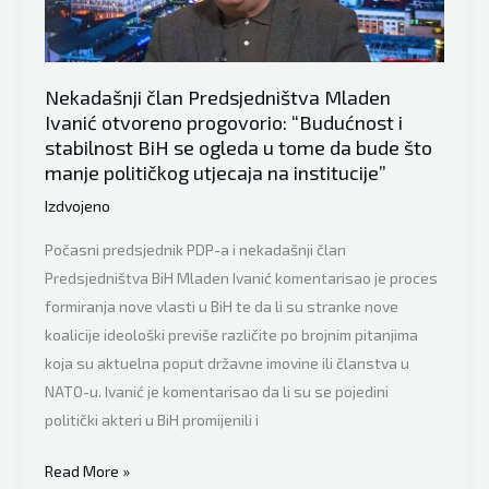
potezu
Vlade
RS:
“To
Nekadašnji član Predsjedništva Mladen
je
Ivanić otvoreno progovorio: “Budućnost i
stabilnost BiH se ogleda u tome da bude što
samo
manje političkog utjecaja na institucije”
korak
ka
Izdvojeno
većoj
Počasni predsjednik PDP-a i nekadašnji član
izolaciji
Predsjedništva BiH Mladen Ivanić komentarisao je proces
Republike
formiranja nove vlasti u BiH te da li su stranke nove
Srpske”
koalicije ideološki previše različite po brojnim pitanjima
koja su aktuelna poput državne imovine ili članstva u
NATO-u. Ivanić je komentarisao da li su se pojedini
politički akteri u BiH promijenili i
Nekadašnji
Read More »