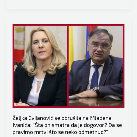
član
Predsjedništva
Mladen
Ivanić
otvoreno
progovorio:
“Budućnost
i
stabilnost
BiH
se
ogleda
u
tome
da
Željka Cvijanović se obrušila na Mladena
bude
Ivanića: “Šta on smatra da je dogovor? Da se
što
pravimo mrtvi što se neko odmetnuo?”