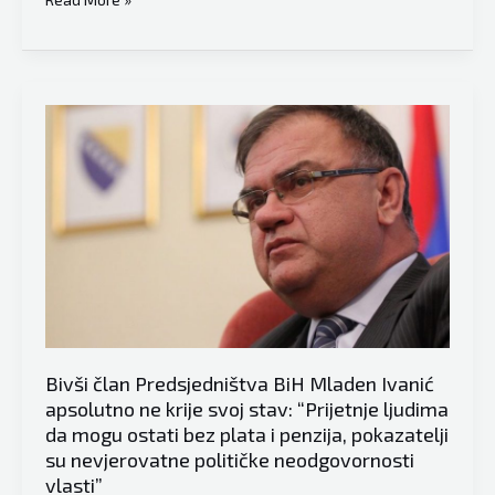
šta
je
poručio,
Mladen
Ivanić
bez
dlake
na
jeziku:
“Milorad
Dodik
hoće
da
Bivši član Predsjedništva BiH Mladen Ivanić
kaže
apsolutno ne krije svoj stav: “Prijetnje ljudima
–
da mogu ostati bez plata i penzija, pokazatelji
su nevjerovatne političke neodgovornosti
Ja
vlasti”
mogu