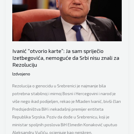
žao,
malo
jadno
izgleda.
Trojci
on
ovakav
Ivanić “otvorio karte”: Ja sam spriječio
odgovara”
Izetbegovića, nemoguće da Srbi nisu znali za
Rezoluciju
Izdvojeno
Rezolucija o genocidu u Srebrenici je najmanje bila
potrebna stabilnoj i mirnoj Bosni i Hercegovini i narod je
više nego ikad podijeljen, rekao je Mladen Ivanić, bivši član
Predsjedništva BiH i nekadašnji premijer entiteta
Republika Srpska. Poziv da dođe u Srebrenicu, koji je
ministar spoljnih poslova BiH Elmedin Konaković uputuo
Aleksandru Vučiću, ocjenjuje kao neiskren,