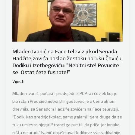
oglasio:
“HDZ
gleda
svoje
interese,
ali
Mladen Ivanić na Face televiziji kod Senada
u
Hadžifejzovića poslao žestoku poruku Čoviću,
toj
Dodiku i Izetbegoviću: “Nebitni ste! Povucite
novoj
se! Ostat ćete fusnote!”
koaliciji
Vijesti
nema
nevinih”
Mladen Ivanić, počasni predsjednik PDP-a i čovjek koji je
bio i član Predsjedništva BiH gostovao je u Centralnom
dnevniku sa Senadom Hadžifejzovićem na Face televiziji.
“Dodik, kao srednjoškolac, samo galami i tjera druge da se
tuku umjesto njega! Stranci ga pustili da priča, jer ionako
ništa ne uradi.” Ivanić objašnjava Dodikove sve radikalnije