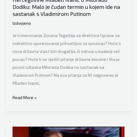
kao
Dodiku: Malo je čudan termin u kojem ide na
sastanak s Vladimirom Putinom
veliki
narodni
Izdvojeno
heroj
Je li imenovanje Zorana Tegeltija za direktora Uprave za
indirektno oporezovanje prihvatljivo za opoziciju? Hoće li
nova državna vlast biti drugačija, ili odnosi u koaliciji već
pucaju? Hoće li se riješiti pitanje državne imovine i šta je
povod odlaska Milorada Dodika na sastanak sa
Vladimirom Putinom? Na ova pitanja za N1 odgovarao je
Mladen Ivanić,
Nekadašnji
Read More »
član
Predsjedništva
Bosne
i
Hercegovine