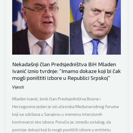
izborne
komisije
BiH:
“Nadam
se
da
će
ovo
Nekadašnji član Predsjedništva BiH Mladen
biti
Ivanić iznio tvrdnje: “Imamo dokaze koji bi čak
početak
mogli poništiti izbore u Republici Srpskoj”
kraja
Vijesti
izbornih
Mladen Ivanić, bivši član Predsjedništva Bosne i
manipulacija
Hercegovine jedan je od učesnika Međunarodnog foruma
u
koji se održava u Sarajevu u vremenu intenzivnih
RS”
kontroverzi oko izbora. Poručio je, između ostalog, da
postoje dokazi koji bi mogli poništiti izbore u entitetu