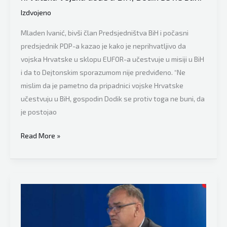
po
Izdvojeno
zemlji
Mladen Ivanić, bivši član Predsjedništva BiH i počasni
i
predsjednik PDP-a kazao je kako je neprihvatljivo da
da
vojska Hrvatske u sklopu EUFOR-a učestvuje u misiji u BiH
će
i da to Dejtonskim sporazumom nije predviđeno. “Ne
moći
mislim da je pametno da pripadnici vojske Hrvatske
da
učestvuju u BiH, gospodin Dodik se protiv toga ne buni, da
pobijedi
je postojao
i
idući
Nekadašnji
Read More »
put”
član
Predsjedništva
BiH
Mladen
Ivanić
jako