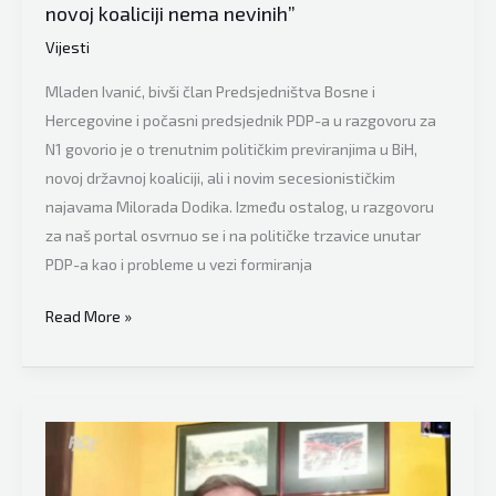
novoj koaliciji nema nevinih”
sve
rekao,
Vijesti
a
Mladen Ivanić, bivši član Predsjedništva Bosne i
šta
Hercegovine i počasni predsjednik PDP-a u razgovoru za
se
N1 govorio je o trenutnim političkim previranjima u BiH,
događalo”
novoj državnoj koaliciji, ali i novim secesionističkim
najavama Milorada Dodika. Između ostalog, u razgovoru
za naš portal osvrnuo se i na političke trzavice unutar
PDP-a kao i probleme u vezi formiranja
Bivši
Read More »
član
Predsjedništva
BiH
Mladen
Ivanić
se