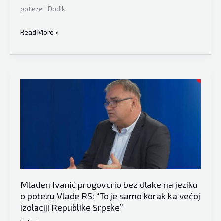
poteze: “Dodik
Mladen
Read More »
Ivanić
na
Face
televiziji
kod
Senada
Hadžifejzovića
poslao
žestoku
poruku
Čoviću,
Mladen Ivanić progovorio bez dlake na jeziku
Dodiku
o potezu Vlade RS: “To je samo korak ka većoj
i
izolaciji Republike Srpske”
Izetbegoviću: