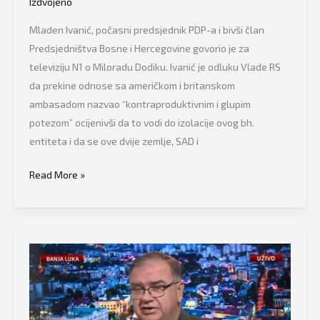
Izdvojeno
“Nebitni
ste!
Mladen Ivanić, počasni predsjednik PDP-a i bivši član
Povucite
Predsjedništva Bosne i Hercegovine govorio je za
se!
televiziju N1 o Miloradu Dodiku. Ivanić je odluku Vlade RS
Ostat
da prekine odnose sa američkom i britanskom
ćete
ambasadom nazvao “kontraproduktivnim i glupim
fusnote!”
potezom” ocijenivši da to vodi do izolacije ovog bh.
entiteta i da se ove dvije zemlje, SAD i
Mladen
Read More »
Ivanić
progovorio
bez
dlake
na
jeziku
o