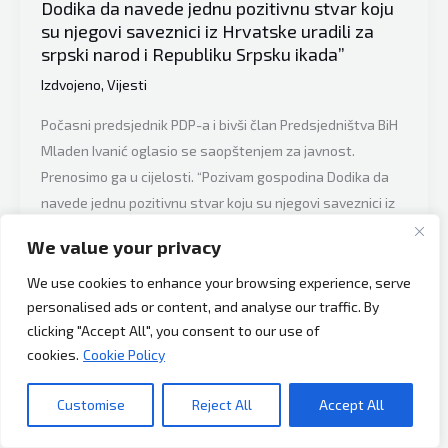
poništiti
Dodika da navede jednu pozitivnu stvar koju
izbore
su njegovi saveznici iz Hrvatske uradili za
srpski narod i Republiku Srpsku ikada”
u
Republici
Izdvojeno
,
Vijesti
Srpskoj”
Počasni predsjednik PDP-a i bivši član Predsjedništva BiH
Mladen Ivanić oglasio se saopštenjem za javnost.
Prenosimo ga u cijelosti. “Pozivam gospodina Dodika da
navede jednu pozitivnu stvar koju su njegovi saveznici iz
Hrvatske uradili za srpski narod i Republiku Srpsku ikada,
We value your privacy
a posebno prethodnih godina otkada on njeguje najbliže
odnose sa njima. Bez obzira na
We use cookies to enhance your browsing experience, serve
personalised ads or content, and analyse our traffic. By
Bivši
Read More »
clicking "Accept All", you consent to our use of
član
cookies.
Cookie Policy
Predsjedništva
BiH
Customise
Reject All
Accept All
Mladen