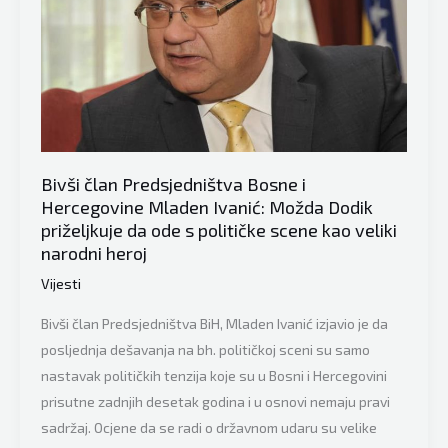
Gabriel
Escobar
je
Miloradu
Dodiku
pružio
priliku
Bivši član Predsjedništva Bosne i
da
Hercegovine Mladen Ivanić: Možda Dodik
se
priželjkuje da ode s političke scene kao veliki
“iščupa”
narodni heroj
Vijesti
Bivši član Predsjedništva BiH, Mladen Ivanić izjavio je da
posljednja dešavanja na bh. političkoj sceni su samo
nastavak političkih tenzija koje su u Bosni i Hercegovini
prisutne zadnjih desetak godina i u osnovi nemaju pravi
sadržaj. Ocjene da se radi o državnom udaru su velike