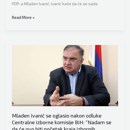
PDP-a Mladen Ivanić. Ivanić kaže da će se sada
vlasti”
Nekadašnji
Read More »
član
Predsjedništva
BiH
Mladen
Ivanić
u
otvorenom
tonu
poručio:
“Niko
ne
bi
Mladen Ivanić se oglasio nakon odluke
trebao
Centralne izborne komisije BiH: “Nadam se
da
da će ovo biti početak kraja izbornih