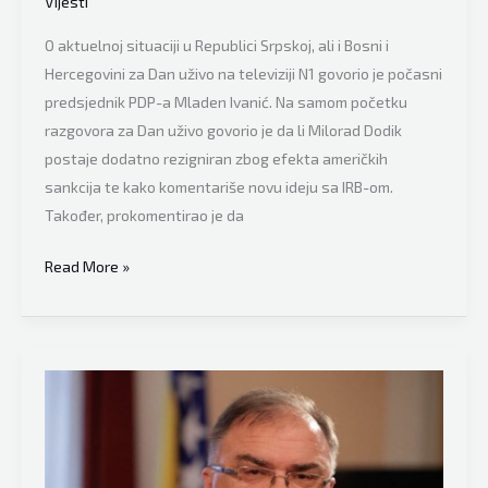
Vijesti
Srbije,
O aktuelnoj situaciji u Republici Srpskoj, ali i Bosni i
realnost
Hercegovini za Dan uživo na televiziji N1 govorio je počasni
je
predsjednik PDP-a Mladen Ivanić. Na samom početku
drugačija
razgovora za Dan uživo govorio je da li Milorad Dodik
postaje dodatno rezigniran zbog efekta američkih
sankcija te kako komentariše novu ideju sa IRB-om.
Također, prokomentirao je da
Mladen
Read More »
Ivanić
brutalno
iskreno:
“Meni
je
Milorada
Dodika