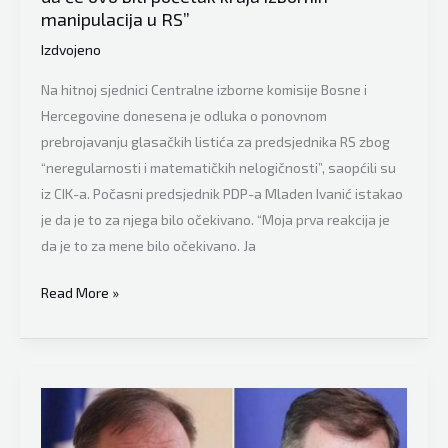
pravi
manipulacija u RS”
tenzije
Izdvojeno
od
činjenice
Na hitnoj sjednici Centralne izborne komisije Bosne i
da
Hercegovine donesena je odluka o ponovnom
se
prebrojavanju glasačkih listića za predsjednika RS zbog
ponovo
“neregularnosti i matematičkih nelogičnosti”, saopćili su
broje
iz CIK-a. Počasni predsjednik PDP-a Mladen Ivanić istakao
glasovi”
je da je to za njega bilo očekivano. “Moja prva reakcija je
da je to za mene bilo očekivano. Ja
Mladen
Read More »
Ivanić
se
oglasio
nakon
odluke
Centralne