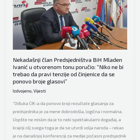
krije
svoj
stav:
“Prijetnje
ljudima
da
mogu
Nekadašnji član Predsjedništva BiH Mladen
ostati
Ivanić u otvorenom tonu poručio: “Niko ne bi
bez
trebao da pravi tenzije od činjenice da se
plata
ponovo broje glasovi”
i
Izdvojeno
,
Vijesti
penzija,
“Odluka CIK-a da ponovo broji rezultate glasanja za
pokazatelji
predsjednika je za mene dobrodošla, logična i normalna.
su
Uopšte ne mislim da je to neki spektakularni događaj, a
nevjerovatne
krajnji cilj svega toga je da se utvrdi volja naroda – rekao
političke
je na današnjoj konferenciji za medije počasni predsjednik
neodgovornosti