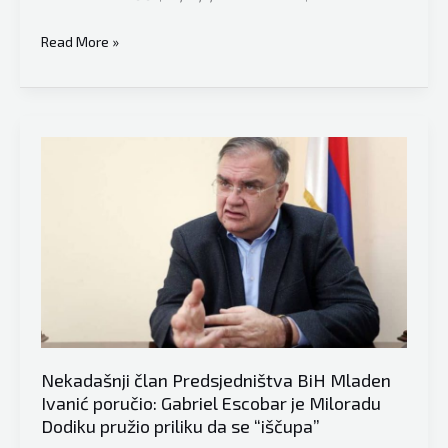
Ivanić
Read More »
“otvorio
karte”:
Ja
sam
spriječio
Izetbegovića,
nemoguće
da
Srbi
nisu
znali
za
Nekadašnji član Predsjedništva BiH Mladen
Rezoluciju
Ivanić poručio: Gabriel Escobar je Miloradu
Dodiku pružio priliku da se “iščupa”