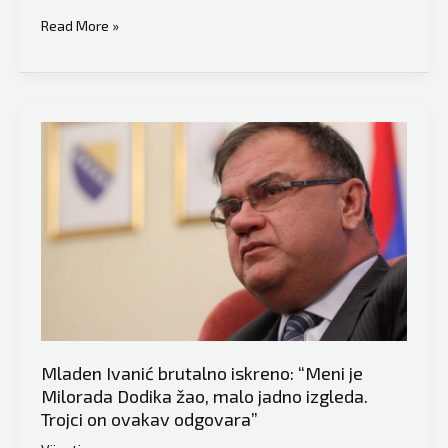
Ivanić
Read More »
“otvorio
karte”:
Problem
u
BiH
je
osporavanje
9.
januara,
mnogi
iz
RS-
a
Mladen Ivanić brutalno iskreno: “Meni je
žele
Milorada Dodika žao, malo jadno izgleda.
biti
Trojci on ovakav odgovara”
dio