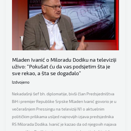
Mladen
Ivanić
o
Miloradu
Dodiku:
Malo
je
Mladen Ivanić o Miloradu Dodiku na televiziji
čudan
uživo: “Pokušat ću da vas podsjetim šta je
termin
sve rekao, a šta se događalo”
u
Izdvojeno
kojem
ide
Nekadašnji šef bh. diplomatije, bivši član Predsjedništva
na
BiH i premijer Republike Srpske Mladen Ivanić govorio je u
sastanak
večerašnjem Pressingu na televiziji N1 o aktuelnim
s
političkim prilikama usljed najnovijih izjava predsjednika
Vladimirom
RS Milorada Dodika. Ivanić je kazao da od njegovih najava
Putinom