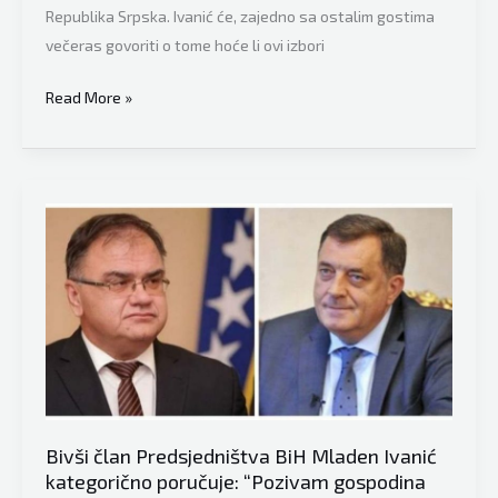
Republika Srpska. Ivanić će, zajedno sa ostalim gostima
večeras govoriti o tome hoće li ovi izbori
Nekadašnji
Read More »
član
Predsjedništva
BiH
Mladen
Ivanić
iznio
tvrdnje:
“Imamo
dokaze
koji
bi
čak
Bivši član Predsjedništva BiH Mladen Ivanić
mogli
kategorično poručuje: “Pozivam gospodina