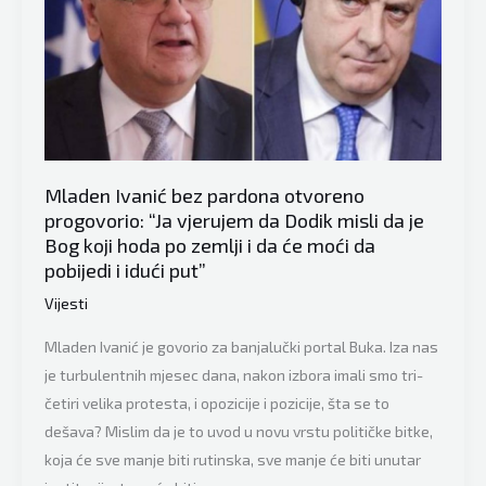
on
smatra
da
je
dogovor?
Da
se
Mladen Ivanić bez pardona otvoreno
pravimo
progovorio: “Ja vjerujem da Dodik misli da je
mrtvi
Bog koji hoda po zemlji i da će moći da
pobijedi i idući put”
što
se
Vijesti
neko
Mladen Ivanić je govorio za banjalučki portal Buka. Iza nas
odmetnuo?”
je turbulentnih mjesec dana, nakon izbora imali smo tri-
četiri velika protesta, i opozicije i pozicije, šta se to
dešava? Mislim da je to uvod u novu vrstu političke bitke,
koja će sve manje biti rutinska, sve manje će biti unutar