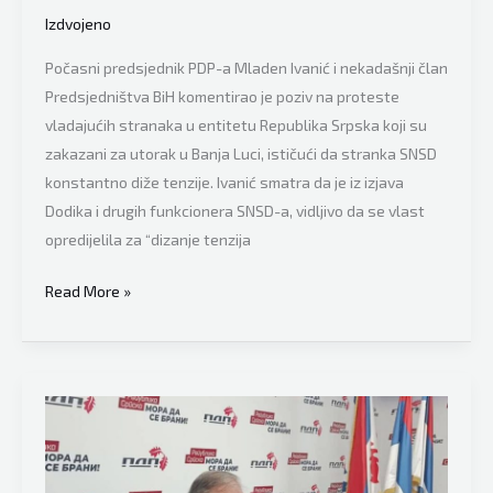
da
Izdvojeno
napravim
Počasni predsjednik PDP-a Mladen Ivanić i nekadašnji član
haos
Predsjedništva BiH komentirao je poziv na proteste
i
vladajućih stranaka u entitetu Republika Srpska koji su
napravit
zakazani za utorak u Banja Luci, ističući da stranka SNSD
ću
konstantno diže tenzije. Ivanić smatra da je iz izjava
ga”
Dodika i drugih funkcionera SNSD-a, vidljivo da se vlast
opredijelila za “dizanje tenzija
Bivši
Read More »
član
Predsjedništva
BiH
Mladen
Ivanić
apsolutno
ne