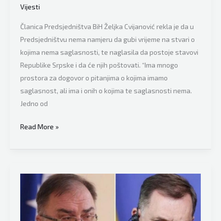
manje
Vijesti
političkog
Članica Predsjedništva BiH Željka Cvijanović rekla je da u
utjecaja
Predsjedništvu nema namjeru da gubi vrijeme na stvari o
na
kojima nema saglasnosti, te naglasila da postoje stavovi
institucije”
Republike Srpske i da će njih poštovati. “Ima mnogo
prostora za dogovor o pitanjima o kojima imamo
saglasnost, ali ima i onih o kojima te saglasnosti nema.
Jedno od
Željka
Read More »
Cvijanović
se
obrušila
na
Mladena
Ivanića:
“Šta