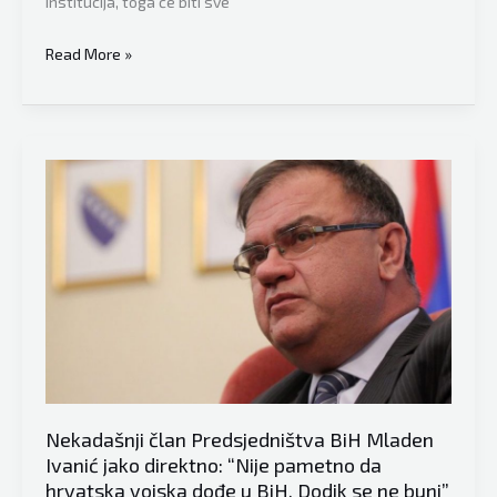
institucija, toga će biti sve
Mladen
Read More »
Ivanić
bez
pardona
otvoreno
progovorio:
“Ja
vjerujem
da
Dodik
misli
da
je
Bog
Nekadašnji član Predsjedništva BiH Mladen
koji
Ivanić jako direktno: “Nije pametno da
hoda
hrvatska vojska dođe u BiH, Dodik se ne buni”