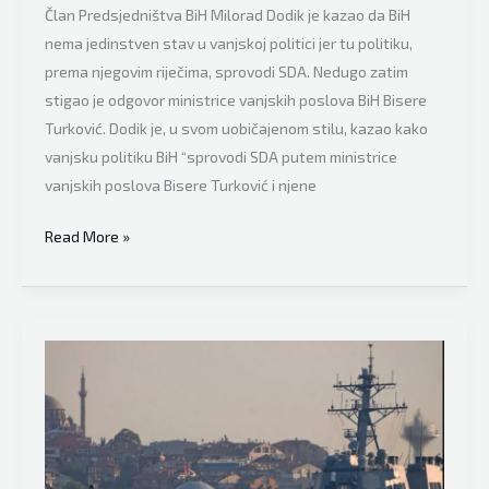
Član Predsjedništva BiH Milorad Dodik je kazao da BiH
nema jedinstven stav u vanjskoj politici jer tu politiku,
prema njegovim riječima, sprovodi SDA. Nedugo zatim
stigao je odgovor ministrice vanjskih poslova BiH Bisere
Turković. Dodik je, u svom uobičajenom stilu, kazao kako
vanjsku politiku BiH “sprovodi SDA putem ministrice
vanjskih poslova Bisere Turković i njene
Bisera
Read More »
Turković
jako
žestoko
odgovorila
na
prozike
Milorada
Dodika: