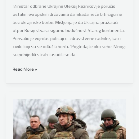
nestašica!
Ministar odbrane Ukrajine Oleksij Reznikov je poručio
ostalim evropskim državama da nikada neće biti sigurne
bez ukrajinske borbe. Mišljenja je da Ukrajina pružajući
otpor Rusiji stvara sigurnu budućnost Starog kontinenta.
Pohvalio je vojnike, policajce, zdravstvene radnike, kao i
civile koji su se odlučili boriti. “Pogledajte oko sebe. Mnogi
su pobijedili strah i usudili se da
Poruka
Read More »
sa
velikom
težinom,
ukrajinski
ministar
odbrane:
“Bez
ukrajinske