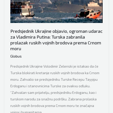
“Umjesto
da
osudite
rat
pokušavate
Predsjednik Ukrajine objavio, ogroman udarac
relativizirati
za Vladimira Putina: Turska zabranila
jasan
prolazak ruskih vojnih brodova prema Crnom
stav
moru
BiH”
Globus
Predsjednik Ukrajine Volodimir Zelenski je istakao da će
Turska blokirati kretanje ruskih vojnih brodova ka Crnom
moru. Zahvalio se predsjedniku Turske Recepu Tayyipu
Erdoganu i stanovnicima Turske za ovakvu odluku.
“Zahvalan sam prijatelju, predsjedniku Erdoganu, kao i
turskom narodu za snažnu podršku. Zabrana prolaska
ruskih vojnih brodova prema Crnom moru te značajna
vojna i humanitarna