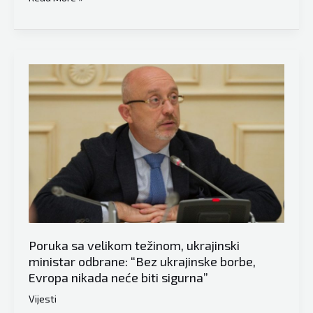
analitičar
Faruk
Hadžić:
Nisam
kupio
nijedan
kg
brašna…
Može
doći
do
rasta
cijena,
Poruka sa velikom težinom, ukrajinski
ali
ministar odbrane: “Bez ukrajinske borbe,
neće
Evropa nikada neće biti sigurna”
doći
Vijesti
do