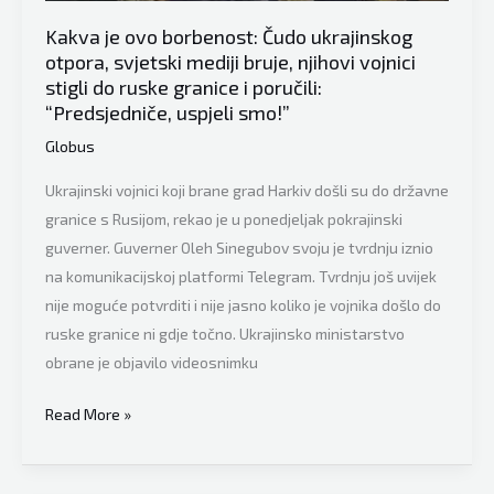
Kakva je ovo borbenost: Čudo ukrajinskog
otpora, svjetski mediji bruje, njihovi vojnici
stigli do ruske granice i poručili:
“Predsjedniče, uspjeli smo!”
Globus
Ukrajinski vojnici koji brane grad Harkiv došli su do državne
granice s Rusijom, rekao je u ponedjeljak pokrajinski
guverner. Guverner Oleh Sinegubov svoju je tvrdnju iznio
na komunikacijskoj platformi Telegram. Tvrdnju još uvijek
nije moguće potvrditi i nije jasno koliko je vojnika došlo do
ruske granice ni gdje točno. Ukrajinsko ministarstvo
obrane je objavilo videosnimku
Kakva
Read More »
je
ovo