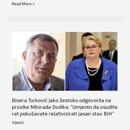
Volodimir
Read More »
Zelenski
otvoreno:
“Razgovori
u
Minsku
bili
bi
mogući
da
Rusija
nije
napala
Bisera Turković jako žestoko odgovorila na
Ukrajinu
prozike Milorada Dodika: “Umjesto da osudite
s
rat pokušavate relativizirati jasan stav BiH”
bjeloruske
Vijesti
teritorije”