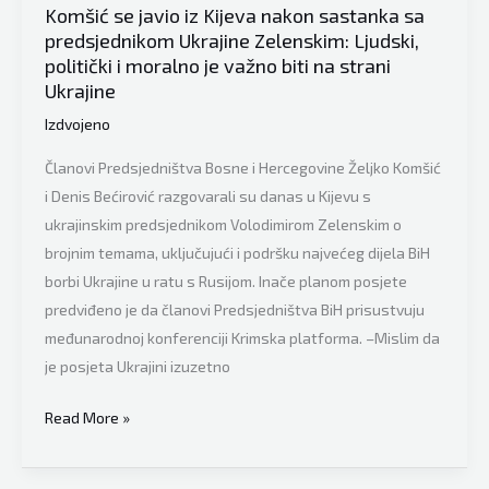
mogu
Komšić se javio iz Kijeva nakon sastanka sa
ugroziti
predsjednikom Ukrajine Zelenskim: Ljudski,
ono
politički i moralno je važno biti na strani
Ukrajine
što
ste
Izdvojeno
tako
Članovi Predsjedništva Bosne i Hercegovine Željko Komšić
hrabro
i Denis Bećirović razgovarali su danas u Kijevu s
branili
ukrajinskim predsjednikom Volodimirom Zelenskim o
u
brojnim temama, uključujući i podršku najvećeg dijela BiH
ratu!”
borbi Ukrajine u ratu s Rusijom. Inače planom posjete
predviđeno je da članovi Predsjedništva BiH prisustvuju
međunarodnoj konferenciji Krimska platforma. –Mislim da
je posjeta Ukrajini izuzetno
Komšić
Read More »
se
javio