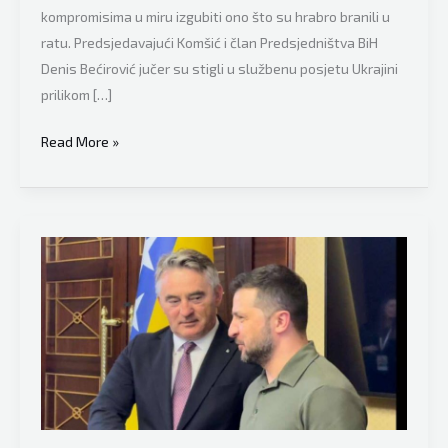
kompromisima u miru izgubiti ono što su hrabro branili u
ratu. Predsjedavajući Komšić i član Predsjedništva BiH
Denis Bećirović jučer su stigli u službenu posjetu Ukrajini
prilikom […]
Željko
Read More »
Komšić
na
Majdanu
poručio
Ukrajincima:
“Čuvajte
se
kompromisa
koji
u
miru