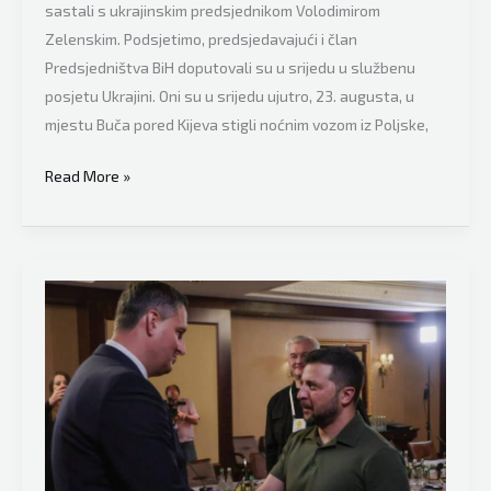
Ukrajine
sastali s ukrajinskim predsjednikom Volodimirom
Zelenskim. Podsjetimo, predsjedavajući i član
Predsjedništva BiH doputovali su u srijedu u službenu
posjetu Ukrajini. Oni su u srijedu ujutro, 23. augusta, u
mjestu Buča pored Kijeva stigli noćnim vozom iz Poljske,
Objavljen
Read More »
snimak
susreta
ukrajinskog
predsjednika
Volodimira
Zelenskog
sa
Bećirovićem
i
Komšićem