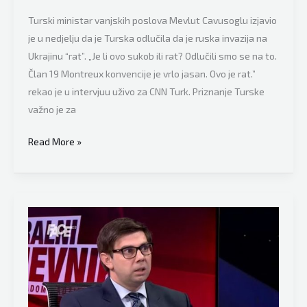
Turski ministar vanjskih poslova Mevlut Cavusoglu izjavio
je u nedjelju da je Turska odlučila da je ruska invazija na
Ukrajinu “rat”. „Je li ovo sukob ili rat? Odlučili smo se na to.
Član 19 Montreux konvencije je vrlo jasan. Ovo je rat.”
rekao je u intervjuu uživo za CNN Turk. Priznanje Turske
važno je za
Preokret?
Read More »
Turski
ministar
vanjskih
poslova
pojasnio
da
li
ruski
brodovi