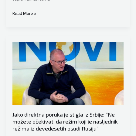
Predsjednik
Read More »
Ukrajine
objavio,
ogroman
udarac
za
Vladimira
Putina:
Turska
zabranila
prolazak
ruskih
vojnih
Jako direktna poruka je stigla iz Srbije: “Ne
brodova
možete očekivati da režim koji je nasljednik
prema
režima iz devedesetih osudi Rusiju”
Crnom