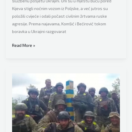
službenu posjetu Ukrajini. Oni su u mjestu Buču pored
Kijeva stigli noćnim vozom iz Poljske, a već jutros su
položili cvijeće i odali počast civilnim žrtvama ruske
agresije. Prema najavama, Komšić i Bećirović tokom
boravka u Ukrajini razgovarat
Denis
Read More »
Bećirović
i
Željko
Komšić
u
Ukrajini,
poklonili
su
se
žrtvama