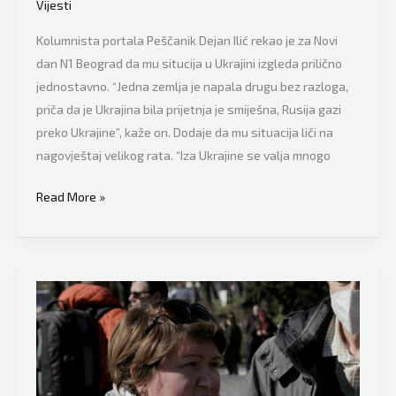
Vijesti
moru
Kolumnista portala Peščanik Dejan Ilić rekao je za Novi
dan N1 Beograd da mu situcija u Ukrajini izgleda prilično
jednostavno. “Jedna zemlja je napala drugu bez razloga,
priča da je Ukrajina bila prijetnja je smiješna, Rusija gazi
preko Ukrajine”, kaže on. Dodaje da mu situacija liči na
nagovještaj velikog rata. “Iza Ukrajine se valja mnogo
Jako
Read More »
direktna
poruka
je
stigla
iz
Srbije:
“Ne
možete