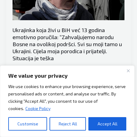
očekivati
da
režim
koji
Ukrajinka koja živi u BiH već 13 godina
je
emotivno poručila: “Zahvaljujemo narodu
nasljednik
Bosne na ovolikoj podršci. Svi su moji tamo u
režima
Ukrajini. Cijela moja porodica i prijatelji.
Situacija je teška
iz
devedesetih
Vijesti
osudi
We value your privacy
U Sarajevu, glavnom gradu Bosne i Hercegovine, u petak
Rusiju”
We use cookies to enhance your browsing experience, serve
su održani protesti protiv napada Rusije na Ukrajinu, javlja
personalised ads or content, and analyse our traffic. By
Anadolu Agency (AA). Iz Sarajeva je poslana poruka
clicking "Accept All", you consent to our use of
podrške miru i poziv međunarodnoj zajednici da zaustavi
cookies.
Cookie Policy
stradanje nevinih ljudi. Među okupljenima je i bila
Ukrajinka Lesia koja je u izjavi za AA rekla da u Bosni i
Customise
Reject All
Accept All
Ukrajinka
Read More »