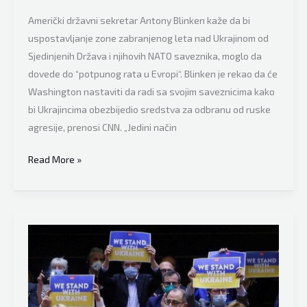
Američki državni sekretar Antony Blinken kaže da bi
uspostavljanje zone zabranjenog leta nad Ukrajinom od
Sjedinjenih Država i njihovih NATO saveznika, moglo da
dovede do “potpunog rata u Evropi“. Blinken je rekao da će
Washington nastaviti da radi sa svojim saveznicima kako
bi Ukrajincima obezbijedio sredstva za odbranu od ruske
agresije, prenosi CNN. „Jedini način
Američki
Read More »
državni
sekretar
Antony
Blinken
javno
i
otvoreno
poručio: