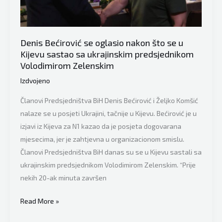
Denis Bećirović se oglasio nakon što se u
Kijevu sastao sa ukrajinskim predsjednikom
Volodimirom Zelenskim
Izdvojeno
Članovi Predsjedništva BiH Denis Bećirović i Željko Komšić
nalaze se u posjeti Ukrajini, tačnije u Kijevu. Bećirović je u
izjavi iz Kijeva za N1 kazao da je posjeta dogovarana
mjesecima, jer je zahtjevna u organizacionom smislu.
Članovi Predsjedništva BiH danas su se u Kijevu sastali sa
ukrajinskim predsjednikom Volodimirom Zelenskim. “Prije
nekih 20-ak minuta završen
Denis
Read More »
Bećirović