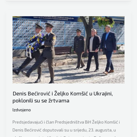
se
oglasio
nakon
što
se
u
Kijevu
sastao
sa
ukrajinskim
predsjednikom
Volodimirom
Denis Bećirović i Željko Komšić u Ukrajini,
Zelenskim
poklonili su se žrtvama
Izdvojeno
Predsjedavajući i član Predsjedništva BiH Željko Komšić i
Denis Bećirović doputovali su u srijedu, 23. augusta, u