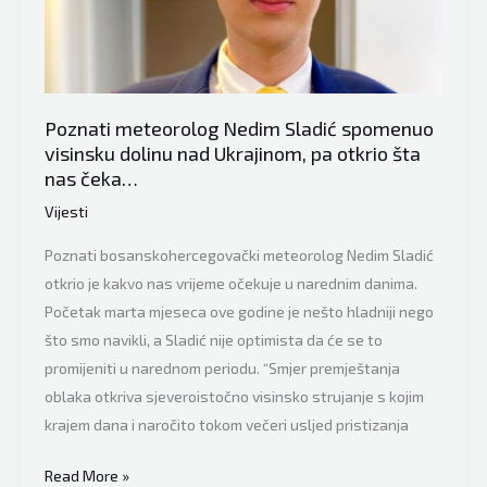
Istanbulu:
“Nastavak
rata
nikome
neće
Poznati meteorolog Nedim Sladić spomenuo
koristiti”
visinsku dolinu nad Ukrajinom, pa otkrio šta
nas čeka…
Vijesti
Poznati bosanskohercegovački meteorolog Nedim Sladić
otkrio je kakvo nas vrijeme očekuje u narednim danima.
Početak marta mjeseca ove godine je nešto hladniji nego
što smo navikli, a Sladić nije optimista da će se to
promijeniti u narednom periodu. “Smjer premještanja
oblaka otkriva sjeveroistočno visinsko strujanje s kojim
krajem dana i naročito tokom večeri usljed pristizanja
Poznati
Read More »