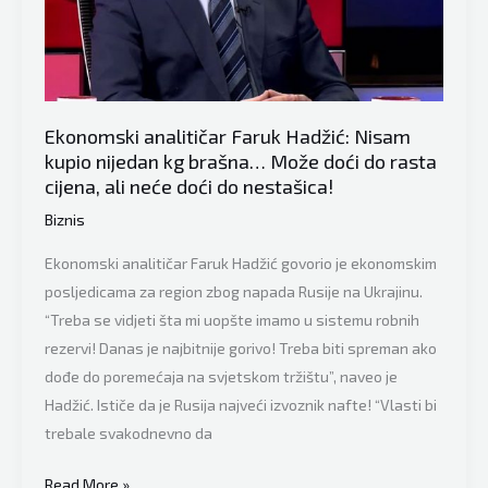
smiju
kroz
Bosfor
i
šta
Ekonomski analitičar Faruk Hadžić: Nisam
kupio nijedan kg brašna… Može doći do rasta
će
cijena, ali neće doći do nestašica!
biti
Biznis
Ekonomski analitičar Faruk Hadžić govorio je ekonomskim
posljedicama za region zbog napada Rusije na Ukrajinu.
“Treba se vidjeti šta mi uopšte imamo u sistemu robnih
rezervi! Danas je najbitnije gorivo! Treba biti spreman ako
dođe do poremećaja na svjetskom tržištu”, naveo je
Hadžić. Ističe da je Rusija najveći izvoznik nafte! “Vlasti bi
trebale svakodnevno da
Ekonomski
Read More »