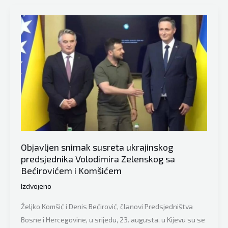
iz
Kijeva
nakon
sastanka
sa
predsjednikom
Ukrajine
Zelenskim:
Ljudski,
politički
i
Objavljen snimak susreta ukrajinskog
moralno
predsjednika Volodimira Zelenskog sa
je
Bećirovićem i Komšićem
važno
Izdvojeno
biti
na
Željko Komšić i Denis Bećirović, članovi Predsjedništva
strani
Bosne i Hercegovine, u srijedu, 23. augusta, u Kijevu su se