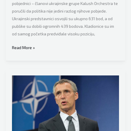
pobjednici – članovi ukrajinske grupe Kalush Orchestra te
poručili da politika nije jedini razlog njihove pobjede.
Ukrajinski predstavnici osvojili su ukupno 631 bod, a od
publike su dobili ogromnih 439 bodova. Kladionice su im
od samog početka predviđale visoku poziciju,
Pobjednici
Read More »
ovogodišnjeg
Eurosonga
nedvosmisleno
poručili:
Naša
pjesma
nije
pobijedila
samo
zbog
političke