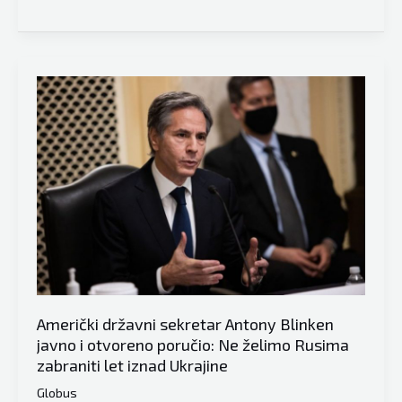
meteorolog
Nedim
Sladić
spomenuo
visinsku
dolinu
nad
Ukrajinom,
pa
otkrio
šta
nas
čeka…
Američki državni sekretar Antony Blinken
javno i otvoreno poručio: Ne želimo Rusima
zabraniti let iznad Ukrajine
Globus