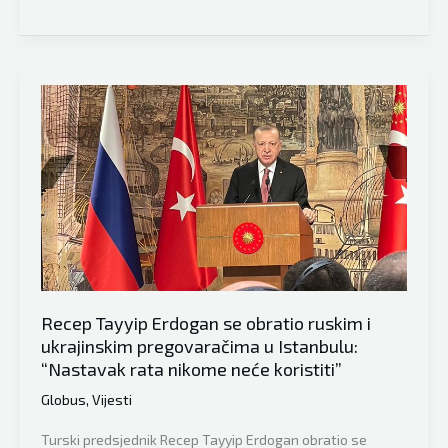
sekretar
NATO
saveza
Jens
Stoltenberg
danas
je
govorio
o
Bosni
i
Hercegovini
Recep Tayyip Erdogan se obratio ruskim i
ukrajinskim pregovaračima u Istanbulu:
“Nastavak rata nikome neće koristiti”
Globus
,
Vijesti
Turski predsjednik Recep Tayyip Erdogan obratio se