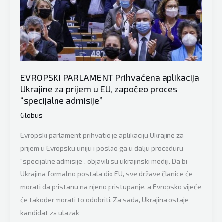
Ne
želimo
Rusima
zabraniti
let
iznad
EVROPSKI PARLAMENT Prihvaćena aplikacija
Ukrajine
Ukrajine za prijem u EU, započeo proces
“specijalne admisije”
Globus
Evropski parlament prihvatio je aplikaciju Ukrajine za
prijem u Evropsku uniju i poslao ga u dalju proceduru
“specijalne admisije”, objavili su ukrajinski mediji. Da bi
Ukrajina formalno postala dio EU, sve države članice će
morati da pristanu na njeno pristupanje, a Evropsko vijeće
će također morati to odobriti. Za sada, Ukrajina ostaje
kandidat za ulazak