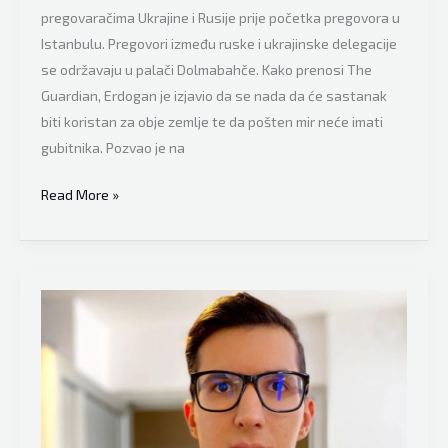
pregovaračima Ukrajine i Rusije prije početka pregovora u
Istanbulu. Pregovori između ruske i ukrajinske delegacije
se održavaju u palači Dolmabahče. Kako prenosi The
Guardian, Erdogan je izjavio da se nada da će sastanak
biti koristan za obje zemlje te da pošten mir neće imati
gubitnika. Pozvao je na
Recep
Read More »
Tayyip
Erdogan
se
obratio
ruskim
i
ukrajinskim
pregovaračima
u